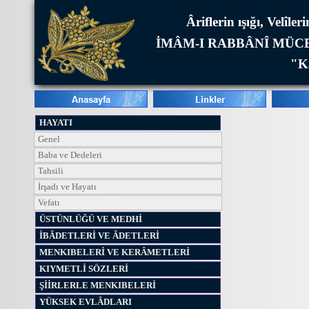
Âriflerin ışığı, Velîl
İMÂM-I RABBÂNÎ MÜCE
"Ka
HAYATI
Genel
Baba ve Dedeleri
Tahsili
İrşadı ve Hayatı
Vefatı
ÜSTÜNLÜĞÜ VE MEDHİ
İBÂDETLERİ VE ÂDETLERİ
MENKIBELERİ VE KERÂMETLERİ
KIYMETLİ SÖZLERİ
ŞİİRLERLE MENKIBELERİ
YÜKSEK EVLÂDLARI