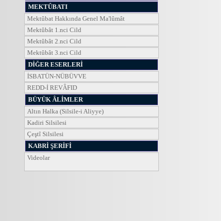
MEKTÛBATI
Mektûbat Hakkında Genel Ma'lûmât
Mektûbât 1.nci Cild
Mektûbât 2.nci Cild
Mektûbât 3.nci Cild
DİĞER ESERLERİ
İSBATÜN-NÜBÜVVE
REDD-İ REVÂFID
BÜYÜK ÂLİMLER
Altın Halka (Silsile-i Aliyye)
Kadiri Silsilesi
Çeştî Silsilesi
KABRİ ŞERİFİ
Videolar