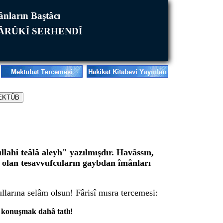
mânların Baştâcı
FÂRÛKÎ SERHENDÎ