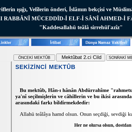
iflerin ışığı, Velîlerin önderi, İslâmın bekçisi ve Müsli
I RABBÂNÎ MÜCEDDİD-İ ELF-İ SÂNÎ AHMED-İ 
"Kaddesallahü teâlâ sirrehül'azîz"