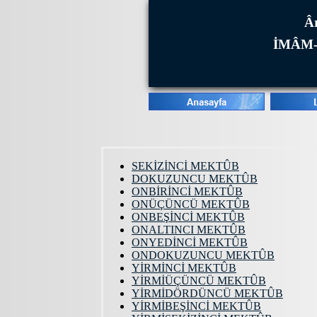
Âr
İMÂM-
SEKİZİNCİ MEKTÛB
DOKUZUNCU MEKTÛB
ONBİRİNCİ MEKTÛB
ONÜÇÜNCÜ MEKTÛB
ONBEŞİNCİ MEKTÛB
ONALTINCI MEKTÛB
ONYEDİNCİ MEKTÛB
ONDOKUZUNCU MEKTÛB
YİRMİNCİ MEKTÛB
YİRMİÜÇÜNCÜ MEKTÛB
YİRMİDÖRDÜNCÜ MEKTÛB
YİRMİBEŞİNCİ MEKTÛB