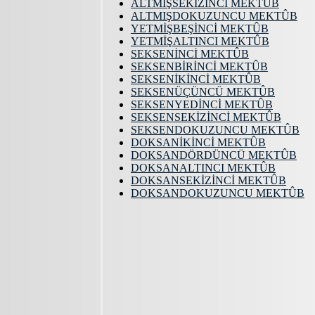
ALTMIŞSEKİZİNCİ MEKTÛB
ALTMIŞDOKUZUNCU MEKTÛB
YETMİŞBEŞİNCİ MEKTÛB
YETMİŞALTINCI MEKTÛB
SEKSENİNCİ MEKTÛB
SEKSENBİRİNCİ MEKTÛB
SEKSENİKİNCİ MEKTÛB
SEKSENÜÇÜNCÜ MEKTÛB
SEKSENYEDİNCİ MEKTÛB
SEKSENSEKİZİNCİ MEKTÛB
SEKSENDOKUZUNCU MEKTÛB
DOKSANİKİNCİ MEKTÛB
DOKSANDÖRDÜNCÜ MEKTÛB
DOKSANALTINCI MEKTÛB
DOKSANSEKİZİNCİ MEKTÛB
DOKSANDOKUZUNCU MEKTÛB