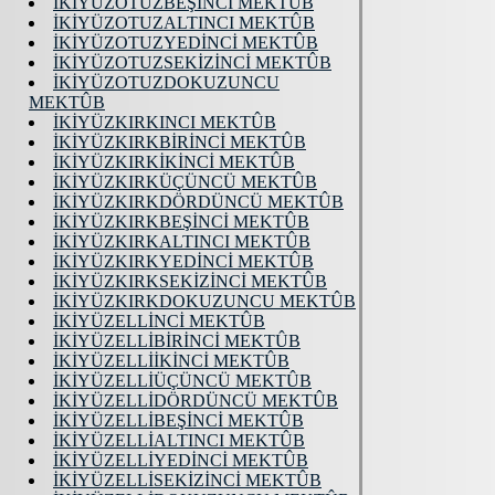
İKİYÜZOTUZBEŞİNCİ MEKTÛB
İKİYÜZOTUZALTINCI MEKTÛB
İKİYÜZOTUZYEDİNCİ MEKTÛB
İKİYÜZOTUZSEKİZİNCİ MEKTÛB
İKİYÜZOTUZDOKUZUNCU
MEKTÛB
İKİYÜZKIRKINCI MEKTÛB
İKİYÜZKIRKBİRİNCİ MEKTÛB
İKİYÜZKIRKİKİNCİ MEKTÛB
İKİYÜZKIRKÜÇÜNCÜ MEKTÛB
İKİYÜZKIRKDÖRDÜNCÜ MEKTÛB
İKİYÜZKIRKBEŞİNCİ MEKTÛB
İKİYÜZKIRKALTINCI MEKTÛB
İKİYÜZKIRKYEDİNCİ MEKTÛB
İKİYÜZKIRKSEKİZİNCİ MEKTÛB
İKİYÜZKIRKDOKUZUNCU MEKTÛB
İKİYÜZELLİNCİ MEKTÛB
İKİYÜZELLİBİRİNCİ MEKTÛB
İKİYÜZELLİİKİNCİ MEKTÛB
İKİYÜZELLİÜÇÜNCÜ MEKTÛB
İKİYÜZELLİDÖRDÜNCÜ MEKTÛB
İKİYÜZELLİBEŞİNCİ MEKTÛB
İKİYÜZELLİALTINCI MEKTÛB
İKİYÜZELLİYEDİNCİ MEKTÛB
İKİYÜZELLİSEKİZİNCİ MEKTÛB