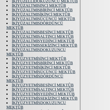
İKİYÜZELLİDOKUZUNCU MEKTÛB
İKİYÜZALTMIŞINCI MEKTÛB
İKİYÜZALTMIŞBİRİNCİ MEKTÛB
İKİYÜZALTMIŞİKİNCİ MEKTÛB
İKİYÜZALTMIŞÜÇÜNCÜ MEKTÛB
İKİYÜZALTMIŞDÖRDÜNCÜ
MEKTÛB
İKİYÜZALTMIŞBEŞİNCİ MEKTÛB
İKİYÜZALTMIŞALTINCI MEKTÛB
İKİYÜZALTMIŞYEDİNCİ MEKTÛB
İKİYÜZALTMIŞSEKİZİNCİ MEKTÛB
İKİYÜZALTMIŞDOKUZUNCU
MEKTÛB
İKİYÜZYETMİŞİNCİ MEKTÛB
İKİYÜZYETMİŞBİRİNCİ MEKTÛB
İKİYÜZYETMİŞİKİNCİ MEKTÛB
İKİYÜZYETMİŞÜÇÜNCÜ MEKTÛB
İKİYÜZYETMİŞDÖRDÜNCÜ
MEKTÛB
İKİYÜZYETMİŞBEŞİNCİ MEKTÛB
İKİYÜZYETMİŞALTINCI MEKTÛB
İKİYÜZYETMİŞYEDİNCİ MEKTÛB
İKİYÜZYETMİŞSEKİZİNCİ MEKTÛB
İKİYÜZYETMİŞDOKUZUNCU
MEKTÛB