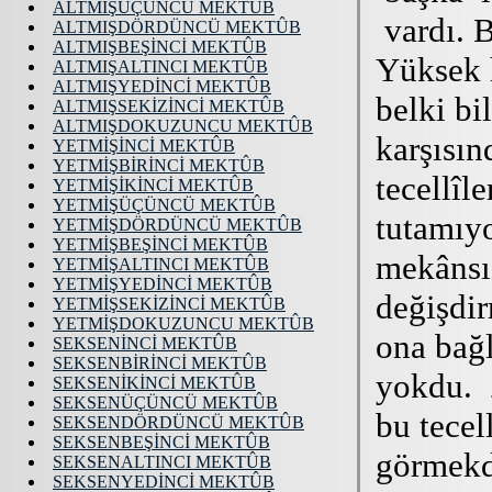
ALTMIŞÜÇÜNCÜ MEKTÛB
ALTMIŞDÖRDÜNCÜ MEKTÛB
ALTMIŞBEŞİNCİ MEKTÛB
ALTMIŞALTINCI MEKTÛB
ALTMIŞYEDİNCİ MEKTÛB
ALTMIŞSEKİZİNCİ MEKTÛB
ALTMIŞDOKUZUNCU MEKTÛB
YETMİŞİNCİ MEKTÛB
YETMİŞBİRİNCİ MEKTÛB
YETMİŞİKİNCİ MEKTÛB
YETMİŞÜÇÜNCÜ MEKTÛB
YETMİŞDÖRDÜNCÜ MEKTÛB
YETMİŞBEŞİNCİ MEKTÛB
YETMİŞALTINCI MEKTÛB
YETMİŞYEDİNCİ MEKTÛB
YETMİŞSEKİZİNCİ MEKTÛB
YETMİŞDOKUZUNCU MEKTÛB
SEKSENİNCİ MEKTÛB
SEKSENBİRİNCİ MEKTÛB
SEKSENİKİNCİ MEKTÛB
SEKSENÜÇÜNCÜ MEKTÛB
SEKSENDÖRDÜNCÜ MEKTÛB
SEKSENBEŞİNCİ MEKTÛB
SEKSENALTINCI MEKTÛB
SEKSENYEDİNCİ MEKTÛB