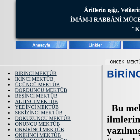
Âriflerin ışığı, Velîl
İMÂM-I RABBÂNÎ MÜCE
"Ka
BİRİNCİ MEKTÛB
İKİNCİ MEKTÛB
ÜÇÜNCÜ MEKTÛB
DÖRDÜNCÜ MEKTÛB
BEŞİNCİ MEKTÛB
ALTINCI MEKTÛB
YEDİNCİ MEKTÛB
SEKİZİNCİ MEKTÛB
DOKUZUNCU MEKTÛB
ONUNCU MEKTÛB
ONBİRİNCİ MEKTÛB
ONİKİNCİ MEKTÛB