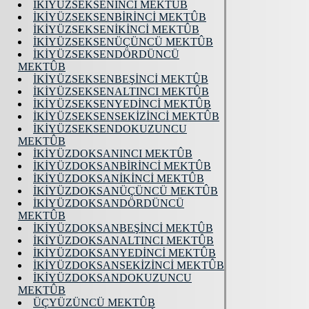
İKİYÜZSEKSENİNCİ MEKTÛB
İKİYÜZSEKSENBİRİNCİ MEKTÛB
İKİYÜZSEKSENİKİNCİ MEKTÛB
İKİYÜZSEKSENÜÇÜNCÜ MEKTÛB
İKİYÜZSEKSENDÖRDÜNCÜ
MEKTÛB
İKİYÜZSEKSENBEŞİNCİ MEKTÛB
İKİYÜZSEKSENALTINCI MEKTÛB
İKİYÜZSEKSENYEDİNCİ MEKTÛB
İKİYÜZSEKSENSEKİZİNCİ MEKTÛB
İKİYÜZSEKSENDOKUZUNCU
MEKTÛB
İKİYÜZDOKSANINCI MEKTÛB
İKİYÜZDOKSANBİRİNCİ MEKTÛB
İKİYÜZDOKSANİKİNCİ MEKTÛB
İKİYÜZDOKSANÜÇÜNCÜ MEKTÛB
İKİYÜZDOKSANDÖRDÜNCÜ
MEKTÛB
İKİYÜZDOKSANBEŞİNCİ MEKTÛB
İKİYÜZDOKSANALTINCI MEKTÛB
İKİYÜZDOKSANYEDİNCİ MEKTÛB
İKİYÜZDOKSANSEKİZİNCİ MEKTÛB
İKİYÜZDOKSANDOKUZUNCU
MEKTÛB
ÜÇYÜZÜNCÜ MEKTÛB