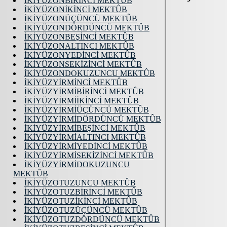
İKİYÜZONBİRİNCİ MEKTÛB
İKİYÜZONİKİNCİ MEKTÛB
İKİYÜZONÜÇÜNCÜ MEKTÛB
İKİYÜZONDÖRDÜNCÜ MEKTÛB
İKİYÜZONBEŞİNCİ MEKTÛB
İKİYÜZONALTINCI MEKTÛB
İKİYÜZONYEDİNCİ MEKTÛB
İKİYÜZONSEKİZİNCİ MEKTÛB
İKİYÜZONDOKUZUNCU MEKTÛB
İKİYÜZYİRMİNCİ MEKTÛB
İKİYÜZYİRMİBİRİNCİ MEKTÛB
İKİYÜZYİRMİİKİNCİ MEKTÛB
İKİYÜZYİRMİÜÇÜNCÜ MEKTÛB
İKİYÜZYİRMİDÖRDÜNCÜ MEKTÛB
İKİYÜZYİRMİBEŞİNCİ MEKTÛB
İKİYÜZYİRMİALTINCI MEKTÛB
İKİYÜZYİRMİYEDİNCİ MEKTÛB
İKİYÜZYİRMİSEKİZİNCİ MEKTÛB
İKİYÜZYİRMİDOKUZUNCU
MEKTÛB
İKİYÜZOTUZUNCU MEKTÛB
İKİYÜZOTUZBİRİNCİ MEKTÛB
İKİYÜZOTUZİKİNCİ MEKTÛB
İKİYÜZOTUZÜÇÜNCÜ MEKTÛB
İKİYÜZOTUZDÖRDÜNCÜ MEKTÛB