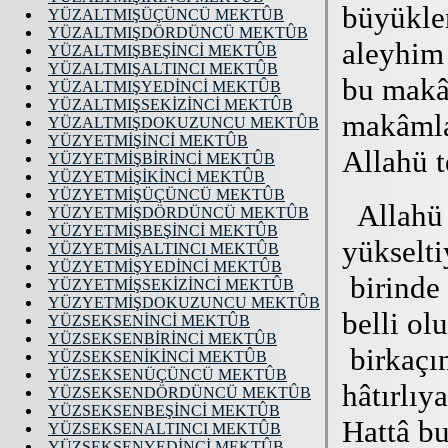
YÜZALTMIŞÜÇÜNCÜ MEKTÛB
YÜZALTMIŞDÖRDÜNCÜ MEKTÛB
YÜZALTMIŞBEŞİNCİ MEKTÛB
YÜZALTMIŞALTINCI MEKTÛB
YÜZALTMIŞYEDİNCİ MEKTÛB
YÜZALTMIŞSEKİZİNCİ MEKTÛB
YÜZALTMIŞDOKUZUNCU MEKTÛB
YÜZYETMİŞİNCİ MEKTÛB
YÜZYETMİŞBİRİNCİ MEKTÛB
YÜZYETMİŞİKİNCİ MEKTÛB
YÜZYETMİŞÜÇÜNCÜ MEKTÛB
YÜZYETMİŞDÖRDÜNCÜ MEKTÛB
YÜZYETMİŞBEŞİNCİ MEKTÛB
YÜZYETMİŞALTINCI MEKTÛB
YÜZYETMİŞYEDİNCİ MEKTÛB
YÜZYETMİŞSEKİZİNCİ MEKTÛB
YÜZYETMİŞDOKUZUNCU MEKTÛB
YÜZSEKSENİNCİ MEKTÛB
YÜZSEKSENBİRİNCİ MEKTÛB
YÜZSEKSENİKİNCİ MEKTÛB
YÜZSEKSENÜÇÜNCÜ MEKTÛB
YÜZSEKSENDÖRDÜNCÜ MEKTÛB
YÜZSEKSENBEŞİNCİ MEKTÛB
YÜZSEKSENALTINCI MEKTÛB
YÜZSEKSENYEDİNCİ MEKTÛB