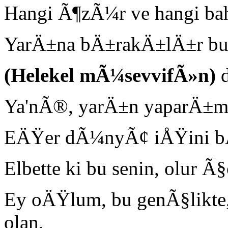
Hangi Ã¶zÃ¼r ve hangi bah
YarÄ±na bÄ±rakÄ±lÄ±r b
(Helekel mÃ¼sevvifÃ»n)
d
Ya'nÃ®, yarÄ±n yaparÄ±m d
EÄŸer dÃ¼nyÃ¢ iÅŸini bÄ
Elbette ki bu senin, olur Ã
Ey oÄŸlum, bu genÃ§lik
olan,