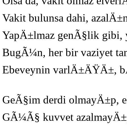
Olsa da, vakit olmaz elve
Vakit bulunsa dahi, azalÄ
YapÄ±lmaz genÃ§lik gibi, 
BugÃ¼n, her bir vaziyet ta
Ebeveynin varlÄ±ÄŸÄ±, bÃ
GeÃ§im derdi olmayÄ±p, el
GÃ¼Ã§ kuvvet azalmayÄ±p,