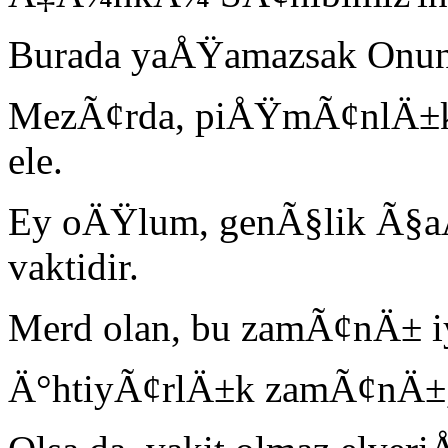
Burada yaÅŸamazsak Onun 
MezÃ¢rda, piÅŸmÃ¢nlÄ±
ele.
Ey oÄŸlum, genÃ§lik Ã§a
vaktidir.
Merd olan, bu zamÃ¢nÄ± iy
Ä°htiyÃ¢rlÄ±k zamÃ¢nÄ±,