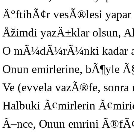
Ä°ftihÃ¢r vesÃ®lesi yapar
Åžimdi yazÄ±klar olsun, A
O mÃ¼dÃ¼rÃ¼nki kadar ac
Onun emirlerine, bÃ¶yle
Ve (evvela vazÃ®fe, sonra
Halbuki Ã¢mirlerin Ã¢miri
Ã–nce, Onun emrini Ã®fÃ¢