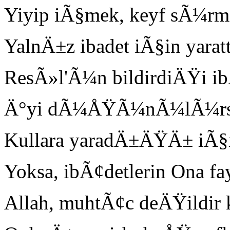
Yiyip iÃ§mek, keyf sÃ¼rm
YalnÄ±z ibadet iÃ§in yara
ResÃ»l'Ã¼n bildirdiÄŸi ibÃ
Ä°yi dÃ¼ÅŸÃ¼nÃ¼lÃ¼rse, 
Kullara yaradÄ±ÄŸÄ± iÃ§
Yoksa, ibÃ¢detlerin Ona f
Allah, muhtÃ¢c deÄŸildir 