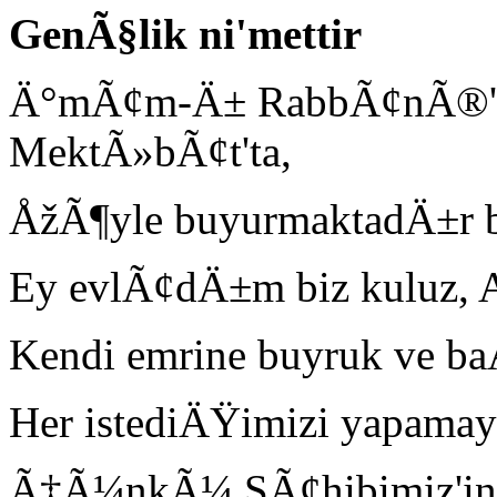
GenÃ§lik ni'mettir
Ä°mÃ¢m-Ä± RabbÃ¢nÃ®'
MektÃ»bÃ¢t'ta,
ÅžÃ¶yle buyurmaktadÄ±r b
Ey evlÃ¢dÄ±m biz kuluz, A
Kendi emrine buyruk ve 
Her istediÄŸimizi yapamay
Ã‡Ã¼nkÃ¼ SÃ¢hibimiz'in bi