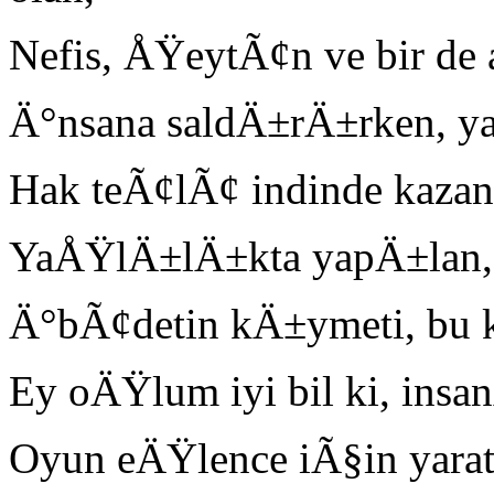
Nefis, ÅŸeytÃ¢n ve bir d
Ä°nsana saldÄ±rÄ±rken, ya
Hak teÃ¢lÃ¢ indinde kaz
YaÅŸlÄ±lÄ±kta yapÄ±lan, b
Ä°bÃ¢detin kÄ±ymeti, bu k
Ey oÄŸlum iyi bil ki, ins
Oyun eÄŸlence iÃ§in yar