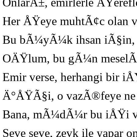
OnlarÄ±, emirlerle ÅŸerefle
Her ÅŸeye muhtÃ¢c olan ve
Bu bÃ¼yÃ¼k ihsan iÃ§in, 
OÄŸlum, bu gÃ¼n meselÃ¢
Emir verse, herhangi bir i
Ä°ÅŸÃ§i, o vazÃ®feye ne 
Bana, mÃ¼dÃ¼r bu iÅŸi ver
Seve seve, zevk ile yapar 