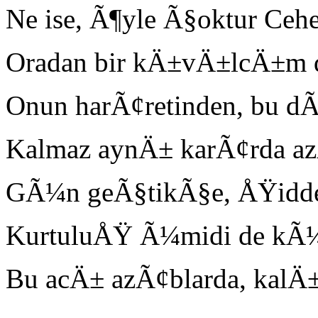
Ne ise, Ã¶yle Ã§oktur Ceh
Oradan bir kÄ±vÄ±lcÄ±m 
Onun harÃ¢retinden, bu dÃ¼
Kalmaz aynÄ± karÃ¢rda a
GÃ¼n geÃ§tikÃ§e, ÅŸiddeti
KurtuluÅŸ Ã¼midi de kÃ¼f
Bu acÄ± azÃ¢blarda, kalÄ±rl