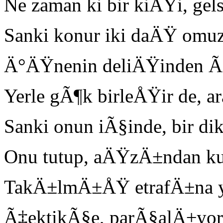
Ne zaman ki bir kiÅŸi, ge
Sanki konur iki daÄŸ omu
Ä°ÄŸnenin deliÄŸinden Ã
Yerle gÃ¶k birleÅŸir de, a
Sanki onun iÃ§inde, bir di
Onu tutup, aÄŸzÄ±ndan kuv
TakÄ±lmÄ±ÅŸ etrafÄ±na yÃ
Ã‡ektikÃ§e, parÃ§alÄ±yor