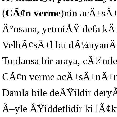
(
C
Ã¢n verme
)nin acÄ±sÄ±
Ä°nsana, yetmiÅŸ defa k
VelhÃ¢sÄ±l bu dÃ¼nyanÄ±
Toplansa bir araya, cÃ¼mle
CÃ¢n verme acÄ±sÄ±nÄ±n y
Damla bile deÄŸildir deryÃ
Ã–yle ÅŸiddetlidir ki lÃ¢k