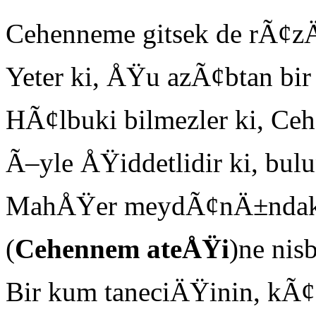
Cehenneme gitsek de rÃ¢z
Yeter ki, ÅŸu azÃ¢btan bir
HÃ¢lbuki bilmezler ki, Ce
Ã–yle ÅŸiddetlidir ki, bul
MahÅŸer meydÃ¢nÄ±ndaki
(
Cehennem ateÅŸi
)ne nis
Bir kum taneciÄŸinin, kÃ¢'