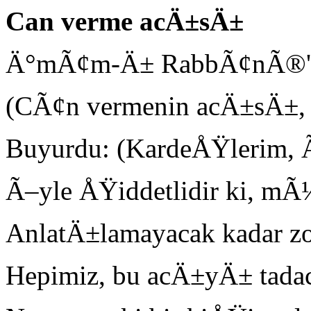
Can verme acÄ±sÄ±
Ä°mÃ¢m-Ä± RabbÃ¢nÃ®'ye 
(CÃ¢n vermenin acÄ±sÄ±, n
Buyurdu: (KardeÅŸlerim,
Ã–yle ÅŸiddetlidir ki, mÃ
AnlatÄ±lamayacak kadar z
Hepimiz, bu acÄ±yÄ± tada