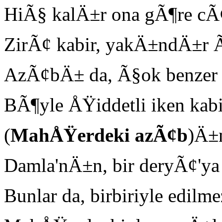
HiÃ§ kalÄ±r ona gÃ¶re c
ZirÃ¢ kabir, yakÄ±ndÄ±r 
AzÃ¢bÄ± da, Ã§ok benzer
BÃ¶yle ÅŸiddetli iken ka
(
MahÅŸerdeki az
Ã¢b
)Ä±
Damla'nÄ±n, bir deryÃ¢'ya 
Bunlar da, birbiriyle edil