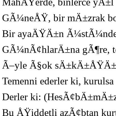
MahÅŸerde, binlerce yÄ±l 
GÃ¼neÅŸ, bir mÄ±zrak bo
Bir ayaÄŸÄ±n Ã¼stÃ¼nde, 
GÃ¼nÃ¢hlarÄ±na gÃ¶re, te
Ã–yle Ã§ok sÄ±kÄ±ÅŸÄ±r k
Temenni ederler ki, kurul
Derler ki: (HesÃ¢bÄ±mÄ±z
Bu ÅŸiddetli azÃ¢btan kur