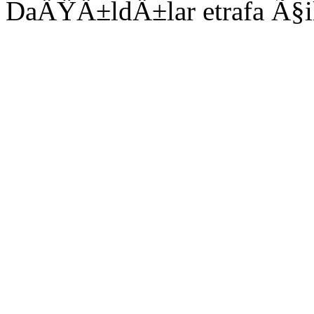
DaÄŸÄ±ldÄ±lar etrafa Ã§il