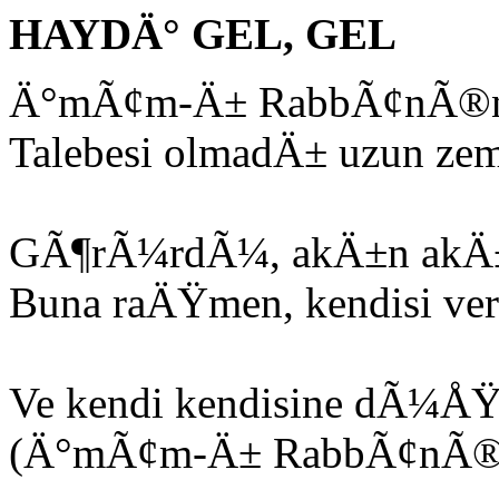
HAYDÄ° GEL, GEL
Ä°mÃ¢m-Ä± RabbÃ¢nÃ®nin
Talebesi olmadÄ± uzun ze
GÃ¶rÃ¼rdÃ¼, akÄ±n akÄ±n 
Buna raÄŸmen, kendisi ver
Ve kendi kendisine dÃ¼ÅŸ
(Ä°mÃ¢m-Ä± RabbÃ¢nÃ®'n