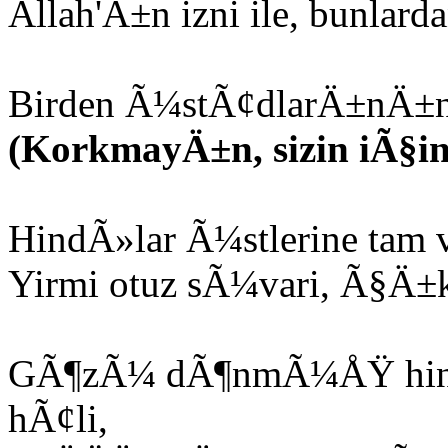
Allah'Ä±n izni ile, bunlarda
Birden Ã¼stÃ¢dlarÄ±nÄ±n s
(KorkmayÄ±n, sizin iÃ§i
HindÃ»lar Ã¼stlerine ta
Yirmi otuz sÃ¼vari, Ã§Ä±k
GÃ¶zÃ¼ dÃ¶nmÃ¼ÅŸ hind
hÃ¢li,