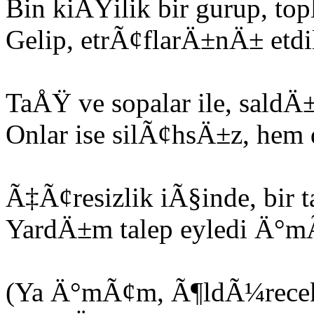
Bin kiÅŸilik bir gurup, top
Gelip, etrÃ¢flarÄ±nÄ± etd
TaÅŸ ve sopalar ile, saldÄ
Onlar ise silÃ¢hsÄ±z, hem
Ã‡Ã¢resizlik iÃ§inde, bir t
YardÄ±m talep eyledi Ä
(Ya Ä°mÃ¢m, Ã¶ldÃ¼recek 