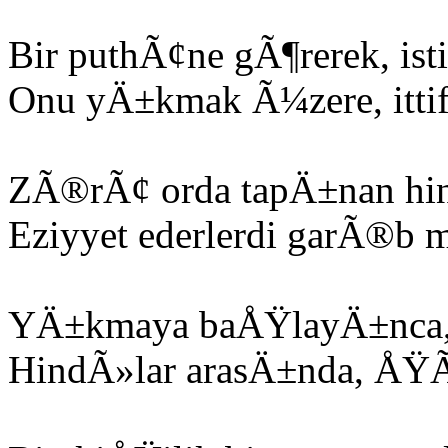
Bir puthÃ¢ne gÃ¶rerek, ist
Onu yÄ±kmak Ã¼zere, ittif
ZÃ®rÃ¢ orda tapÄ±nan hind
Eziyyet ederlerdi garÃ®
YÄ±kmaya baÅŸlayÄ±nca, o
HindÃ»lar arasÄ±nda, ÅŸÃ¢