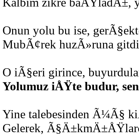
Kalbim zikre baÅŸladÄ±, y
Onun yolu bu ise, gerÃ§ek
MubÃ¢rek huzÃ»runa gitdi
O iÃ§eri girince, buyurdula
Yolumuz iÅŸte budur, sen
Yine talebesinden Ã¼Ã§ kiÅ
Gelerek, Ã§Ä±kmÄ±ÅŸlard