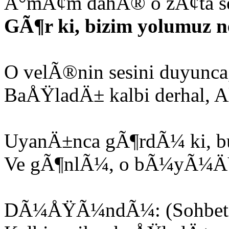
Ä°mÃ¢m dahÃ® o zÃ¢ta se
GÃ¶r ki, bizim yolumuz 
O velÃ®nin sesini duyunca,
BaÅŸladÄ± kalbi derhal, A
UyanÄ±nca gÃ¶rdÃ¼ ki, b
Ve gÃ¶nlÃ¼, o bÃ¼yÃ¼ÄŸ
DÃ¼ÅŸÃ¼ndÃ¼: (Sohbetin