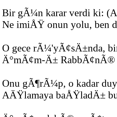
Bir gÃ¼n karar verdi ki: (
Ne imiÅŸ onun yolu, ben
O gece rÃ¼'yÃ¢sÄ±nda, b
Ä°mÃ¢m-Ä± RabbÃ¢nÃ® d
Onu gÃ¶rÃ¼p, o kadar duy
AÄŸlamaya baÅŸladÄ± bu 