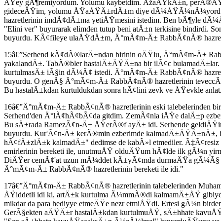
ÅŸey gÃ¶remiyordum. Yolumu kaybetdim. ÅžaÅŸkÄ±n, perÃ®ÅŸan bi
gideceÄŸim, yolumu ÅŸaÅŸÄ±rdÄ±m diye dÃ¼ÅŸÃ¼nÃ¼yordum. 
hazretlerinin imdÃ¢dÄ±ma yetiÅŸmesini istedim. Ben bÃ¶yle d
"Elini ver" buyurarak elimden tutup beni atÄ±n terkisine bindir
buyurdu. KÃ¢fileye ulaÅŸdÄ±m, Ä°mÃ¢m-Ä± RabbÃ¢nÃ® hazretle
15â€”Serhend kÃ¢dÃ®larÄ±ndan birinin oÄŸlu, Ä°mÃ¢m-Ä± RabbÃ¢n
yakalandÄ±. TabÃ®bler hastalÄ±ÄŸÄ±na bir ilÃ¢c bulamadÄ±lar.
kurtulmasÄ± iÃ§in dÃ¼Ã¢ istedi. Ä°mÃ¢m-Ä± RabbÃ¢nÃ® hazretl
buyurdu. O genÃ§ Ä°mÃ¢m-Ä± RabbÃ¢nÃ® hazretlerinin teveccÃ
Bu hastalÄ±kdan kurtuldukdan sonra hÃ¢lini zevk ve ÅŸevkle anl
16â€”Ä°mÃ¢m-Ä± RabbÃ¢nÃ® hazretlerinin eski talebelerind
Serhend'den Ä°lÃ¢hÃ¢bÃ¢da gitdim. ZemÃ¢nla iÅŸe dalÄ±p ezbe
Bu sÄ±rada RamezÃ¢n-Ä± ÅŸerÃ®f ayÄ± idi. Serhende geldiÄ
buyurdu. Kur'Ã¢n-Ä± kerÃ®min ezberimde kalmadÄ±ÄŸÄ±nÄ±, hÃ
hÃ¢fÄ±zlÄ±k kalmadÄ±" dedimse de kabÃ»l etmediler. Ã‡Ã¢re
emirlerinin bereketi ile, unutmuÅŸ olduÄŸum hÃ¢lde ilk gÃ¼n
DiÄŸer cemÃ¢'at uzun mÃ¼ddet kÄ±yÃ¢mda durmaÄŸa gÃ¼Ã§ ye
Ä°mÃ¢m-Ä± RabbÃ¢nÃ® hazretlerinin bereketi ile idi."
17â€”Ä°mÃ¢m-Ä± RabbÃ¢nÃ® hazretlerinin talebelerinden Mu
ÅŸiddetli idi ki, artÄ±k kurtulma Ã¼mmÃ®di kalmamÄ±ÅŸ gibiy
mikdar da para hediyye etmeÄŸe nezr etmiÅŸdi. Ertesi gÃ¼n birdenb
GerÃ§ekten aÄŸÄ±r hastalÄ±kdan kurtulmuÅŸ, sÄ±hhate kavuÅŸ