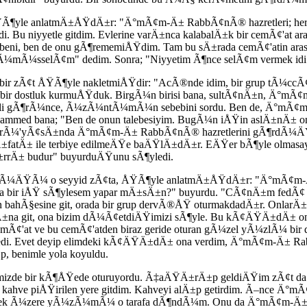
ÅŸÃ¶yle anlatmÄ±ÅŸdÄ±r: "Ä°mÃ¢m-Ä± RabbÃ¢nÃ® hazretleri; herk
. Bu niyyetle gitdim. Evlerine varÄ±nca kalabalÄ±k bir cemÃ¢'at
beni, ben de onu gÃ¶rememiÅŸdim. Tam bu sÄ±rada cemÃ¢'atin a
¼mÃ¼sselÃ¢m" dedim. Sonra; "Niyyetim Ã¶nce selÃ¢m vermek idi" 
 bir zÃ¢t ÅŸÃ¶yle nakletmiÅŸdir: "AcÃ®nde idim, bir grup tÃ¼c
 bir dostluk kurmuÅŸduk. BirgÃ¼n birisi bana, sultÃ¢nÄ±n, Ä°mÃ¢
 gÃ¶rÃ¼nce, Ã¼zÃ¼ntÃ¼mÃ¼n sebebini sordu. Ben de, Ä°mÃ¢m-Ä
d bana; "Ben de onun talebesiyim. BugÃ¼n iÅŸin aslÄ±nÄ± ond
da, rÃ¼'yÃ¢sÄ±nda Ä°mÃ¢m-Ä± RabbÃ¢nÃ® hazretlerini gÃ¶rdÃ¼ÄŸ
Ä±fatÄ± ile terbiye edilmeÄŸe baÄŸlÄ±dÄ±r. EÄŸer bÃ¶yle ol
Ä±rrÄ± budur" buyurduÄŸunu sÃ¶yledi.
ŸÃ¼ o seyyid zÃ¢ta, ÅŸÃ¶yle anlatmÄ±ÅŸdÄ±r: "Ä°mÃ¢m-Ä± Ra
bir iÅŸ sÃ¶ylesem yapar mÄ±sÄ±n?" buyurdu. "CÃ¢nÄ±m fedÃ¢ ol
 bahÃ§esine git, orada bir grup dervÃ®ÅŸ oturmakdadÄ±r. Onlar
na git, ona bizim dÃ¼Ã¢etdiÄŸimizi sÃ¶yle. Bu kÃ¢ÄŸÄ±dÄ± ona v
 cemÃ¢'at ve bu cemÃ¢'atden biraz geride oturan gÃ¼zel yÃ¼zlÃ¼
edi. Evet deyip elimdeki kÃ¢ÄŸÄ±dÄ± ona verdim, Ä°mÃ¢m-Ä± Ra
benimle yola koyuldu.
mizde bir kÃ¶ÅŸede oturuyordu. Ã‡aÄŸÄ±rÄ±p geldiÄŸim zÃ¢t 
ki kahve piÅŸirilen yere gitdim. Kahveyi alÄ±p getirdim. Ã–nce 
mek Ã¼zere yÃ¼zÃ¼mÃ¼ o tarafa dÃ¶ndÃ¼m. Onu da Ä°mÃ¢m-Ä± Ra