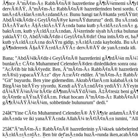
Ã¶nce Ä°mÃ¢m-Ä± RabbÃ¢nÃ® hazretlerine gÃ¶tÃ¼rmemi sÃ¶yl
dervÃ®ÅŸ, Ä°mÃ¢m-Ä± RabbÃ¢nÃ® hazretlerinden beni sordu. O 
tanÄ±dÄ±klarÄ±mÄ±zdandÄ±r. Bunu hangi tarÃ®katda yetiÅŸtiriyo
AbdÃ¼lkÃ¢dir-i GeylÃ¢nÃ®ye kavuÅŸdururuz" dedi. Bu sÄ±rada
DÄ±ÅŸarÄ± Ã§Ä±ktÄ±ÄŸÄ±nda bana kutb yÄ±ldÄ±zÄ±nÄ± gÃ¶stere
baktÄ±m, kutb yÄ±ldÄ±zÄ±ndan, Ã¼zerinde siyah hÄ±rka buluna
yaklaÅŸ! O, AbdÃ¼lkÃ¢dir-i GeylÃ¢nÃ®dir! Ona intisÃ¢b et, baÄ
kutb yÄ±ldÄ±zÄ±na doÄŸru gidip, yÄ±ldÄ±zda kayboldu. Bu sÄ±
gÃ¶ndererek Ã§aÄŸÄ±rdÄ±ÄŸÄ± dervÃ®ÅŸ de yanÄ±mda idi.
Bana; "AbdÃ¼lkÃ¢dir-i GeylÃ¢nÃ® hazretlerini gÃ¶rdÃ¼n mÃ¼?"
bunlarÄ± CÃ¢n Muhammed CelenderÃ®den dinledikden sonra ona de
"AcÃ¢ib bir hikÃ¢yedir. Ben, Ä°mÃ¢m-Ä± RabbÃ¢nÃ® hazretlerinin
reÃ®si) yapacaÄŸÄ±z" diye Ä±srÃ¢r etdiler. Ä°mÃ¢m-Ä± RabbÃ¢nÃ®
"Git" buyurdu. Ben yine gidemedim. AkrabÃ¢larÄ±m kalabalÄ±k bi
BirgÃ¼n birÅŸey yiyordu. Kendi aÄŸzÄ±ndÃ¢n yediÄŸi ÅŸeyin
dÃ¼ÅŸÃ¼nÃ¼r hÃ¢le dÃ¶nmÃ¼ÅŸdÃ¼m. Ã‡Ã¢resiz beni gÃ¶tÃ¼rmek
ticÃ¢retle uÄŸraÅŸdÄ±m. Fekat hocam Ä°mÃ¢m-Ä± RabbÃ¢nÃ® h
gÃ¶rÃ¼ÅŸÃ¼rÃ¼m, sohbetinde bulunurum" dedi."
24â€”Yine CÃ¢n Muhammed CelenderÃ® ÅŸÃ¶yle anlatmÄ±ÅŸdÄ
alnÄ±nda ve iki yanaÄŸÄ±nda AllahÃ¼ teÃ¢lÃ¢nÄ±n ismini, 
25â€”Ä°mÃ¢m-Ä± RabbÃ¢nÃ® hazretlerinin yÃ¼ksek talebeleri
kÄ±ldÄ±rÄ±rdÄ±. Ben bir def'asÄ±nda huzÃ»runda iken,ac