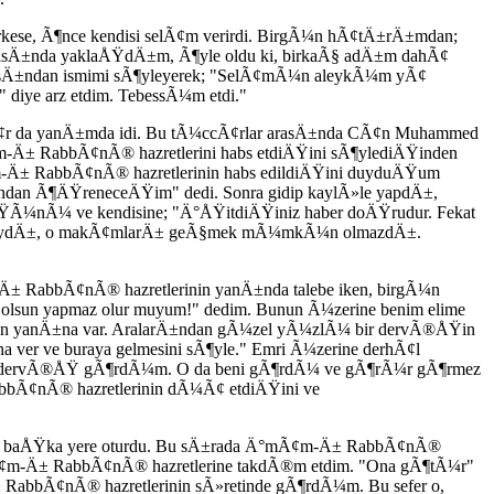
ese, Ã¶nce kendisi selÃ¢m verirdi. BirgÃ¼n hÃ¢tÄ±rÄ±mdan;
 arasÄ±nda yaklaÅŸdÄ±m, Ã¶yle oldu ki, birkaÃ§ adÄ±m dahÃ¢
rasÄ±ndan ismimi sÃ¶yleyerek; "SelÃ¢mÃ¼n aleykÃ¼m yÃ¢
diye arz etdim. TebessÃ¼m etdi."
cÃ¢r da yanÄ±mda idi. Bu tÃ¼ccÃ¢rlar arasÄ±nda CÃ¢n Muhammed
m-Ä± RabbÃ¢nÃ® hazretlerini habs etdiÄŸini sÃ¶ylediÄŸinden
± RabbÃ¢nÃ® hazretlerinin habs edildiÄŸini duyduÄŸum
an Ã¶ÄŸreneceÄŸim" dedi. Sonra gidip kaylÃ»le yapdÄ±,
Ã¼nÃ¼ ve kendisine; "Ä°ÅŸitdiÄŸiniz haber doÄŸrudur. Fekat
masaydÄ±, o makÃ¢mlarÄ± geÃ§mek mÃ¼mkÃ¼n olmazdÄ±.
bbÃ¢nÃ® hazretlerinin yanÄ±nda talebe iken, birgÃ¼n
sun yapmaz olur muyum!" dedim. Bunun Ã¼zerine benim elime
Ä±n yanÄ±na var. AralarÄ±ndan gÃ¼zel yÃ¼zlÃ¼ bir dervÃ®ÅŸin
er ve buraya gelmesini sÃ¶yle." Emri Ã¼zerine derhÃ¢l
 bir dervÃ®ÅŸ gÃ¶rdÃ¼m. O da beni gÃ¶rdÃ¼ ve gÃ¶rÃ¼r gÃ¶rmez
bbÃ¢nÃ® hazretlerinin dÃ¼Ã¢ etdiÄŸini ve
da baÅŸka yere oturdu. Bu sÄ±rada Ä°mÃ¢m-Ä± RabbÃ¢nÃ®
Ä°mÃ¢m-Ä± RabbÃ¢nÃ® hazretlerine takdÃ®m etdim. "Ona gÃ¶tÃ¼r"
bbÃ¢nÃ® hazretlerinin sÃ»retinde gÃ¶rdÃ¼m. Bu sefer o,