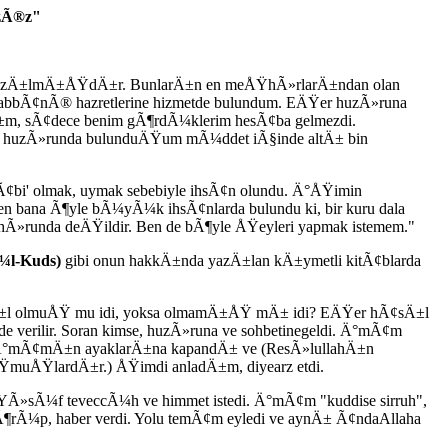
zÃ®z"
 yazÄ±lmÄ±ÅŸdÄ±r. BunlarÄ±n en meÅŸhÃ»rlarÄ±ndan olan
bÃ¢nÃ® hazretlerine hizmetde bulundum. EÄŸer huzÃ»runa
Ä±m, sÃ¢dece benim gÃ¶rdÃ¼klerim hesÃ¢ba gelmezdi.
im, huzÃ»runda bulunduÄŸum mÃ¼ddet iÃ§inde altÄ± bin
¢bi' olmak, uymak sebebiyle ihsÃ¢n olundu. Ä°ÅŸimin
n bana Ã¶yle bÃ¼yÃ¼k ihsÃ¢nlarda bulundu ki, bir kuru dala
»runda deÄŸildir. Ben de bÃ¶yle ÅŸeyleri yapmak istemem."
¼l-Kuds)
gibi onun hakkÄ±nda yazÄ±lan kÄ±ymetli kitÃ¢blarda
sÄ±l olmuÅŸ mu idi, yoksa olmamÄ±ÅŸ mÄ± idi? EÄŸer hÃ¢sÄ±l
 verilir. Soran kimse, huzÃ»runa ve sohbetinegeldi. Ä°mÃ¢m
t-i Ä°mÃ¢mÄ±n ayaklarÄ±na kapandÄ± ve (ResÃ»lullahÄ±n
ŸmuÅŸlardÄ±r.) ÅŸimdi anladÄ±m, diyearz etdi.
Ã¼f teveccÃ¼h ve himmet istedi. Ä°mÃ¢m "kuddise sirruh",
¶rÃ¼p, haber verdi. Yolu temÃ¢m eyledi ve aynÄ± Ã¢ndaAllaha