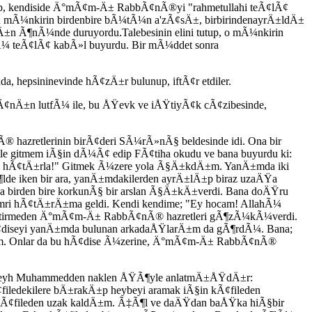
up, kendiside Ä°mÃ¢m-Ä± RabbÃ¢nÃ®yi "rahmetullahi teÃ¢lÃ¢
mÃ¼nkirin birdenbire bÃ¼tÃ¼n a'zÃ¢sÄ±, birbirindenayrÄ±ldÄ±
 Ã¶nÃ¼nde duruyordu.Talebesinin elini tutup, o mÃ¼nkirin
¼ teÃ¢lÃ¢ kabÃ»l buyurdu. Bir mÃ¼ddet sonra
hepsininevinde hÃ¢zÄ±r bulunup, iftÃ¢r etdiler.
Ã¢nÄ±n lutfÃ¼ ile, bu ÅŸevk ve iÅŸtiyÃ¢k cÃ¢zibesinde,
azretlerinin birÃ¢deri SÃ¼rÃ»nÃ§ beldesinde idi. Ona bir
e gitmem iÃ§in dÃ¼Ã¢ edip FÃ¢tiha okudu ve bana buyurdu ki:
zi hÃ¢tÄ±rla!" Gitmek Ã¼zere yola Ã§Ä±kdÄ±m. YanÄ±mda iki
 iken bir ara, yanÄ±mdakilerden ayrÄ±lÄ±p biraz uzaÄŸa
a birden bire korkunÃ§ bir arslan Ã§Ä±kÄ±verdi. Bana doÄŸru
i hÃ¢tÄ±rÄ±ma geldi. Kendi kendime; "Ey hocam! AllahÃ¼
bitirmeden Ä°mÃ¢m-Ä± RabbÃ¢nÃ® hazretleri gÃ¶zÃ¼kÃ¼verdi.
hÃ¢diseyi yanÄ±mda bulunan arkadaÅŸlarÄ±m da gÃ¶rdÃ¼. Bana;
dim. Onlar da bu hÃ¢dise Ã¼zerine, Ä°mÃ¢m-Ä± RabbÃ¢nÃ®
Åžeyh Muhammedden naklen ÅŸÃ¶yle anlatmÄ±ÅŸdÄ±r:
ekilere bÄ±rakÄ±p heybeyi aramak iÃ§in kÃ¢fileden
KÃ¢fileden uzak kaldÄ±m. Ã‡Ã¶l ve daÄŸdan baÅŸka hiÃ§bir