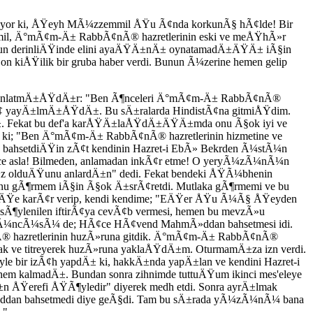
yor ki, ÅŸeyh MÃ¼zzemmil ÅŸu Ã¢nda korkunÃ§ hÃ¢lde! Bir
l, Ä°mÃ¢m-Ä± RabbÃ¢nÃ® hazretlerinin eski ve meÅŸhÃ»r
un derinliÄŸinde elini ayaÄŸÄ±nÄ± oynatamadÄ±ÄŸÄ± iÃ§in
kiÅŸilik bir gruba haber verdi. Bunun Ã¼zerine hemen gelip
le anlatmÄ±ÅŸdÄ±r: "Ben Ã¶nceleri Ä°mÃ¢m-Ä± RabbÃ¢nÃ®
irÃ¢ yayÄ±lmÄ±ÅŸdÄ±. Bu sÄ±ralarda HindistÃ¢na gitmiÅŸdim.
±. Fekat bu def'a karÅŸÄ±laÅŸdÄ±ÄŸÄ±mda onu Ã§ok iyi ve
 ki; "Ben Ä°mÃ¢m-Ä± RabbÃ¢nÃ® hazretlerinin hizmetine ve
n bahsetdiÄŸin zÃ¢t kendinin Hazret-i EbÃ» Bekrden Ã¼stÃ¼n
rce asla! Bilmeden, anlamadan inkÃ¢r etme! O yeryÃ¼zÃ¼nÃ¼n
z olduÄŸunu anlardÄ±n" dedi. Fekat bendeki ÅŸÃ¼bhenin
u gÃ¶rmem iÃ§in Ã§ok Ä±srÃ¢retdi. Mutlaka gÃ¶rmemi ve bu
ÄŸe karÃ¢r verip, kendi kendime; "EÄŸer ÅŸu Ã¼Ã§ ÅŸeyden
e sÃ¶ylenilen iftirÃ¢ya cevÃ¢b vermesi, hemen bu mevzÃ»u
Ã¼Ã§Ã¼ncÃ¼sÃ¼ de; HÃ¢ce HÃ¢vend MahmÃ»ddan bahsetmesi idi.
® hazretlerinin huzÃ»runa gitdik. Ä°mÃ¢m-Ä± RabbÃ¢nÃ®
ak ve titreyerek huzÃ»runa yaklaÅŸdÄ±m. OturmamÄ±za izn verdi.
 bir izÃ¢h yapdÄ± ki, hakkÄ±nda yapÄ±lan ve kendini Hazret-i
 kalmadÄ±. Bundan sonra zihnimde tuttuÄŸum ikinci mes'eleye
 ÅŸerefi ÅŸÃ¶yledir" diyerek medh etdi. Sonra ayrÄ±lmak
n bahsetmedi diye geÃ§di. Tam bu sÄ±rada yÃ¼zÃ¼nÃ¼ bana
."