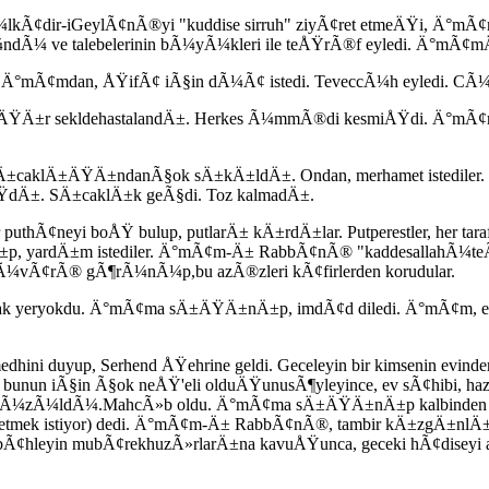
lkÃ¢dir-iGeylÃ¢nÃ®yi "kuddise sirruh" ziyÃ¢ret etmeÄŸi, Ä°mÃ¢m
e talebelerinin bÃ¼yÃ¼kleri ile teÅŸrÃ®f eyledi. Ä°mÃ¢mÄ±n orada
 Ä°mÃ¢mdan, ÅŸifÃ¢ iÃ§in dÃ¼Ã¢ istedi. TeveccÃ¼h eyledi. CÃ¼
 aÄŸÄ±r sekldehastalandÄ±. Herkes Ã¼mmÃ®di kesmiÅŸdi. Ä°mÃ
sÄ±caklÄ±ÄŸÄ±ndanÃ§ok sÄ±kÄ±ldÄ±. Ondan, merhamet istediler. Ä
ŸdÄ±. SÄ±caklÄ±k geÃ§di. Toz kalmadÄ±.
r puthÃ¢neyi boÅŸ bulup, putlarÄ± kÄ±rdÄ±lar. Putperestler, her ta
±p, yardÄ±m istediler. Ä°mÃ¢m-Ä± RabbÃ¢nÃ® "kaddesallahÃ¼teÃ
Ã¼vÃ¢rÃ® gÃ¶rÃ¼nÃ¼p,bu azÃ®zleri kÃ¢firlerden korudular.
§acak yeryokdu. Ä°mÃ¢ma sÄ±ÄŸÄ±nÄ±p, imdÃ¢d diledi. Ä°mÃ¢m, e
hini duyup, Serhend ÅŸehrine geldi. Geceleyin bir kimsenin evin
 ve bunun iÃ§in Ã§ok neÅŸ'eli olduÄŸunusÃ¶yleyince, ev sÃ¢hib
Ã¼zÃ¼ldÃ¼.MahcÃ»b oldu. Ä°mÃ¢ma sÄ±ÄŸÄ±nÄ±p kalbinden yalva
 etmek istiyor) dedi. Ä°mÃ¢m-Ä± RabbÃ¢nÃ®, tambir kÄ±zgÄ±nlÄ±kl
¢hleyin mubÃ¢rekhuzÃ»rlarÄ±na kavuÅŸunca, geceki hÃ¢diseyi a