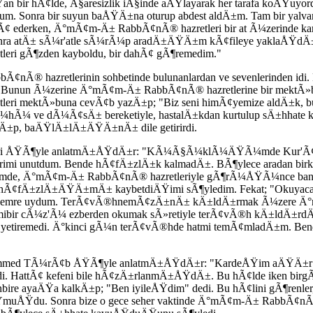
r hÃ¢lde, Ã§aresizlik iÃ§inde aÄŸlayarak her tarafa koÅŸuyordu
Sonra bir suyun baÅŸÄ±na oturup abdest aldÄ±m. Tam bir ya
Ã¼Ã¢ ederken, Ä°mÃ¢m-Ä± RabbÃ¢nÃ® hazretleri bir at Ã¼zerind
di. Sonra atÄ± sÃ¼r'atle sÃ¼rÃ¼p aradÄ±ÄŸÄ±m kÃ¢fileye yaklaÅŸdÄ±.
ri gÃ¶zden kayboldu, bir dahÃ¢ gÃ¶remedim."
Ã® hazretlerinin sohbetinde bulunanlardan ve sevenlerinden idi
 Bunun Ã¼zerine Ä°mÃ¢m-Ä± RabbÃ¢nÃ® hazretlerine bir mektÃ»b 
eri mektÃ»buna cevÃ¢b yazÄ±p; "Biz seni himÃ¢yemize aldÄ±k, 
¼hÃ¼ ve dÃ¼Ã¢sÄ± bereketiyle, hastalÄ±kdan kurtulup sÄ±hhate
atÄ±p, baÄŸlÄ±lÄ±ÄŸÄ±nÄ± dile getirirdi.
en biri ÅŸÃ¶yle anlatmÄ±ÅŸdÄ±r: "KÃ¼Ã§Ã¼klÃ¼ÄŸÃ¼mde Kur'Ã¢
rimi unutdum. Bende hÃ¢fÄ±zlÄ±k kalmadÄ±. BÃ¶ylece aradan birk
Ÿimde, Ä°mÃ¢m-Ä± RabbÃ¢nÃ® hazretleriyle gÃ¶rÃ¼ÅŸÃ¼nce ban
¢fÄ±zlÄ±ÄŸÄ±mÄ± kaybetdiÄŸimi sÃ¶yledim. Fekat; "OkuyacaksÄ
siz emre uydum. TerÃ¢vÃ®hnemÃ¢zÄ±nÄ± kÄ±ldÄ±rmak Ã¼zere Ä°
 yirmibir cÃ¼z'Ã¼ ezberden okumak sÃ»retiyle terÃ¢vÃ®h kÄ±ldÄ
tiremedi. Ä°kinci gÃ¼n terÃ¢vÃ®hde hatmi temÃ¢mladÄ±m. Be
hammed TÃ¼rÃ¢b ÅŸÃ¶yle anlatmÄ±ÅŸdÄ±r: "KardeÅŸim aÄŸÄ±r 
di. HattÃ¢ kefeni bile hÃ¢zÄ±rlanmÄ±ÅŸdÄ±. Bu hÃ¢lde iken bi
ire ayaÄŸa kalkÄ±p; "Ben iyileÅŸdim" dedi. Bu hÃ¢lini gÃ¶renler, bu
muÅŸdu. Sonra bize o gece seher vaktinde Ä°mÃ¢m-Ä± RabbÃ¢nÃ