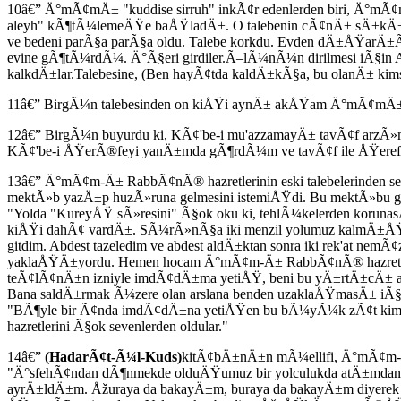
10â€” Ä°mÃ¢mÄ± "kuddise sirruh" inkÃ¢r edenlerden biri, Ä°m
aleyh" kÃ¶tÃ¼lemeÄŸe baÅŸladÄ±. O talebenin cÃ¢nÄ± sÄ±kÄ±l
ve bedeni parÃ§a parÃ§a oldu. Talebe korkdu. Evden dÄ±ÅŸarÄ±
evine gÃ¶tÃ¼rdÃ¼. Ä°Ã§eri girdiler.Ã–lÃ¼nÃ¼n dirilmesi iÃ§i
kalkdÄ±lar.Talebesine, (Ben hayÃ¢tda kaldÄ±kÃ§a, bu olanÄ± kim
11â€” BirgÃ¼n talebesinden on kiÅŸi aynÄ± akÅŸam Ä°mÃ¢mÄ± ift
12â€” BirgÃ¼n buyurdu ki, KÃ¢'be-i mu'azzamayÄ± tavÃ¢f arzÃ»m
KÃ¢'be-i ÅŸerÃ®feyi yanÄ±mda gÃ¶rdÃ¼m ve tavÃ¢f ile ÅŸeref
13â€” Ä°mÃ¢m-Ä± RabbÃ¢nÃ® hazretlerinin eski talebelerinden 
mektÃ»b yazÄ±p huzÃ»runa gelmesini istemiÅŸdi. Bu mektÃ»bu gÃ
"Yolda "KureyÅŸ sÃ»resini" Ã§ok oku ki, tehlÃ¼kelerden korun
kiÅŸi dahÃ¢ vardÄ±. SÃ¼rÃ»nÃ§a iki menzil yolumuz kalmÄ±ÅŸd
gitdim. Abdest tazeledim ve abdest aldÄ±ktan sonra iki rek'at
yaklaÅŸÄ±yordu. Hemen hocam Ä°mÃ¢m-Ä± RabbÃ¢nÃ® hazretleri
teÃ¢lÃ¢nÄ±n izniyle imdÃ¢dÄ±ma yetiÅŸ, beni bu yÄ±rtÄ±cÄ± 
Bana saldÄ±rmak Ã¼zere olan arslana benden uzaklaÅŸmasÄ± iÃ§i
"BÃ¶yle bir Ã¢nda imdÃ¢dÄ±na yetiÅŸen bu bÃ¼yÃ¼k zÃ¢t kimd
hazretlerini Ã§ok sevenlerden oldular."
14â€”
(HadarÃ¢t-Ã¼l-Kuds)
kitÃ¢bÄ±nÄ±n mÃ¼ellifi, Ä°mÃ¢m-Ä
"Ä°sfehÃ¢ndan dÃ¶nmekde olduÄŸumuz bir yolculukda atÄ±mda
ayrÄ±ldÄ±m. Åžuraya da bakayÄ±m, buraya da bakayÄ±m diyerek 