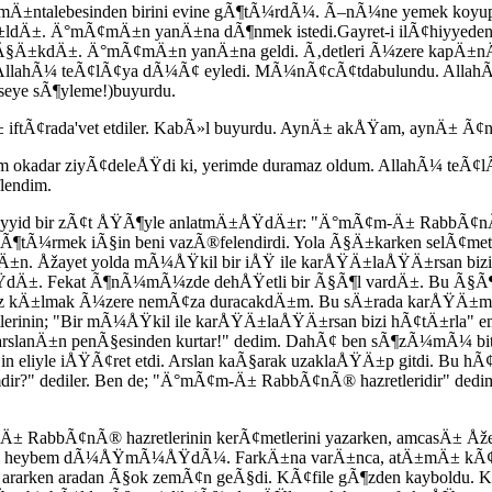
Ã¢mÄ±ntalebesinden birini evine gÃ¶tÃ¼rdÃ¼. Ã–nÃ¼ne yemek koy
dÄ±. Ä°mÃ¢mÄ±n yanÄ±na dÃ¶nmek istedi.Gayret-i ilÃ¢hiyyeden 
Ã§Ä±kdÄ±. Ä°mÃ¢mÄ±n yanÄ±na geldi. Ã‚detleri Ã¼zere kapÄ±nÄ±n
n AllahÃ¼ teÃ¢lÃ¢ya dÃ¼Ã¢ eyledi. MÃ¼nÃ¢cÃ¢tdabulundu. AllahÃ
seye sÃ¶yleme!)buyurdu.
Ã¢rada'vet etdiler. KabÃ»l buyurdu. AynÄ± akÅŸam, aynÄ± Ã¢nda, 
 okadar ziyÃ¢deleÅŸdi ki, yerimde duramaz oldum. AllahÃ¼ teÃ¢l
lendim.
seyyid bir zÃ¢t ÅŸÃ¶yle anlatmÄ±ÅŸdÄ±r: "Ä°mÃ¢m-Ä± RabbÃ¢nÃ® h
¶tÃ¼rmek iÃ§in beni vazÃ®felendirdi. Yola Ã§Ä±karken selÃ¢metl
asÄ±n. Åžayet yolda mÃ¼ÅŸkil bir iÅŸ ile karÅŸÄ±laÅŸÄ±rsan bi
Ä±. Fekat Ã¶nÃ¼mÃ¼zde dehÅŸetli bir Ã§Ã¶l vardÄ±. Bu Ã§Ã¶lde
 nemÃ¢z kÄ±lmak Ã¼zere nemÃ¢za duracakdÄ±m. Bu sÄ±rada karÅŸÄ±m
nin; "Bir mÃ¼ÅŸkil ile karÅŸÄ±laÅŸÄ±rsan bizi hÃ¢tÄ±rla" emr
arslanÄ±n penÃ§esinden kurtar!" dedim. DahÃ¢ ben sÃ¶zÃ¼mÃ¼ 
n eliyle iÅŸÃ¢ret etdi. Arslan kaÃ§arak uzaklaÅŸÄ±p gitdi. Bu 
ir?" dediler. Ben de; "Ä°mÃ¢m-Ä± RabbÃ¢nÃ® hazretleridir" de
± RabbÃ¢nÃ® hazretlerinin kerÃ¢metlerini yazarken, amcasÄ± 
n heybem dÃ¼ÅŸmÃ¼ÅŸdÃ¼. FarkÄ±na varÄ±nca, atÄ±mÄ± kÃ¢filed
ararken aradan Ã§ok zemÃ¢n geÃ§di. KÃ¢file gÃ¶zden kayboldu. 