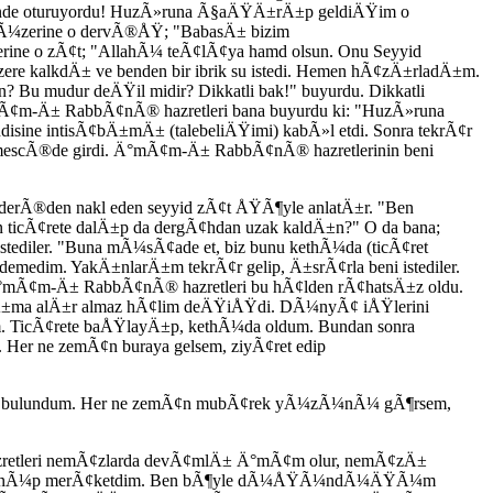
de oturuyordu! HuzÃ»runa Ã§aÄŸÄ±rÄ±p geldiÄŸim o
 Ã¼zerine o dervÃ®ÅŸ; "BabasÄ± bizim
rine o zÃ¢t; "AllahÃ¼ teÃ¢lÃ¢ya hamd olsun. Onu Seyyid
alkdÄ± ve benden bir ibrik su istedi. Hemen hÃ¢zÄ±rladÄ±m.
udur deÄŸil midir? Dikkatli bak!" buyurdu. Dikkatli
mÃ¢m-Ä± RabbÃ¢nÃ® hazretleri bana buyurdu ki: "HuzÃ»runa
ine intisÃ¢bÄ±mÄ± (talebeliÄŸimi) kabÃ»l etdi. Sonra tekrÃ¢r
mescÃ®de girdi. Ä°mÃ¢m-Ä± RabbÃ¢nÃ® hazretlerinin beni
erÃ®den nakl eden seyyid zÃ¢t ÅŸÃ¶yle anlatÄ±r. "Ben
ticÃ¢rete dalÄ±p da dergÃ¢hdan uzak kaldÄ±n?" O da bana;
tediler. "Buna mÃ¼sÃ¢ade et, biz bunu kethÃ¼da (ticÃ¢ret
medim. YakÄ±nlarÄ±m tekrÃ¢r gelip, Ä±srÃ¢rla beni istediler.
. Ä°mÃ¢m-Ä± RabbÃ¢nÃ® hazretleri bu hÃ¢lden rÃ¢hatsÄ±z oldu.
±ma alÄ±r almaz hÃ¢lim deÄŸiÅŸdi. DÃ¼nyÃ¢ iÅŸlerini
TicÃ¢rete baÅŸlayÄ±p, kethÃ¼da oldum. Bundan sonra
 ne zemÃ¢n buraya gelsem, ziyÃ¢ret edip
e bulundum. Her ne zemÃ¢n mubÃ¢rek yÃ¼zÃ¼nÃ¼ gÃ¶rsem,
retleri nemÃ¢zlarda devÃ¢mlÄ± Ä°mÃ¢m olur, nemÃ¢zÄ±
¼ÅŸÃ¼nÃ¼p merÃ¢ketdim. Ben bÃ¶yle dÃ¼ÅŸÃ¼ndÃ¼ÄŸÃ¼m