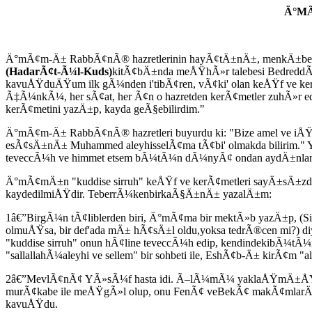
Ä°MÃ
Ä°mÃ¢m-Ä± RabbÃ¢nÃ® hazretlerinin hayÃ¢tÄ±nÄ±, menkÄ±be v
(HadarÃ¢t-Ã¼l-Kuds)
kitÃ¢bÄ±nda meÅŸhÃ»r talebesi Bedredd
kavuÅŸduÄŸum ilk gÃ¼nden i'tibÃ¢ren, vÃ¢ki' olan keÅŸf ve ker
Ã‡Ã¼nkÃ¼, her sÃ¢at, her Ã¢n o hazretden kerÃ¢metler zuhÃ»r e
kerÃ¢metini yazÄ±p, kayda geÃ§ebilirdim."
Ä°mÃ¢m-Ä± RabbÃ¢nÃ® hazretleri buyurdu ki: "Bize amel ve iÅŸl
esÃ¢sÄ±nÄ± Muhammed aleyhisselÃ¢ma tÃ¢bi' olmakda bilirim." Yi
teveccÃ¼h ve himmet etsem bÃ¼tÃ¼n dÃ¼nyÃ¢ ondan aydÄ±nlanÄ±
Ä°mÃ¢mÄ±n "kuddise sirruh" keÅŸf ve kerÃ¢metleri sayÄ±sÄ±zd
kaydedilmiÅŸdir. TeberrÃ¼kenbirkaÃ§Ä±nÄ± yazalÄ±m:
1â€”BirgÃ¼n tÃ¢liblerden biri, Ä°mÃ¢ma bir mektÃ»b yazÄ±p, 
olmuÅŸsa, bir def'ada mÄ± hÃ¢sÄ±l oldu,yoksa tedrÃ®cen mi?) di
"kuddise sirruh" onun hÃ¢line teveccÃ¼h edip, kendindekibÃ¼tÃ
"sallallahÃ¼aleyhi ve sellem" bir sohbeti ile, EshÃ¢b-Ä± kir
2â€”MevlÃ¢nÃ¢ YÃ»sÃ¼f hasta idi. Ã–lÃ¼mÃ¼ yaklaÅŸmÄ±ÅŸdÄ
murÃ¢kabe ile meÅŸgÃ»l olup, onu FenÃ¢ veBekÃ¢ makÃ¢mlarÄ±na 
kavuÅŸdu.