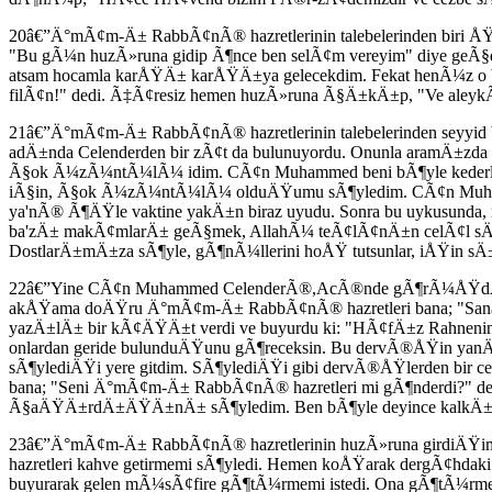
20â€”Ä°mÃ¢m-Ä± RabbÃ¢nÃ® hazretlerinin talebelerinden biri 
"Bu gÃ¼n huzÃ»runa gidip Ã¶nce ben selÃ¢m vereyim" diye geÃ§di
atsam hocamla karÅŸÄ± karÅŸÄ±ya gelecekdim. Fekat henÃ¼z o 
filÃ¢n!" dedi. Ã‡Ã¢resiz hemen huzÃ»runa Ã§Ä±kÄ±p, "Ve aleykÃ
21â€”Ä°mÃ¢m-Ä± RabbÃ¢nÃ® hazretlerinin talebelerinden seyyid
adÄ±nda Celenderden bir zÃ¢t da bulunuyordu. Onunla aramÄ±zda
Ã§ok Ã¼zÃ¼ntÃ¼lÃ¼ idim. CÃ¢n Muhammed beni bÃ¶yle kederli
iÃ§in, Ã§ok Ã¼zÃ¼ntÃ¼lÃ¼ olduÄŸumu sÃ¶yledim. CÃ¢n Muhamme
ya'nÃ® Ã¶ÄŸle vaktine yakÄ±n biraz uyudu. Sonra bu uykusun
ba'zÄ± makÃ¢mlarÄ± geÃ§mek, AllahÃ¼ teÃ¢lÃ¢nÄ±n celÃ¢l s
DostlarÄ±mÄ±za sÃ¶yle, gÃ¶nÃ¼llerini hoÅŸ tutsunlar, iÅŸin s
22â€”Yine CÃ¢n Muhammed CelenderÃ®,AcÃ®nde gÃ¶rÃ¼ÅŸdÃ¼Ä
akÅŸama doÄŸru Ä°mÃ¢m-Ä± RabbÃ¢nÃ® hazretleri bana; "Sana 
yazÄ±lÄ± bir kÃ¢ÄŸÄ±t verdi ve buyurdu ki: "HÃ¢fÄ±z Rahnenin
onlardan geride bulunduÄŸunu gÃ¶receksin. Bu dervÃ®ÅŸin yanÄ±
sÃ¶ylediÄŸi yere gitdim. SÃ¶ylediÄŸi gibi dervÃ®ÅŸlerden bir
bana; "Seni Ä°mÃ¢m-Ä± RabbÃ¢nÃ® hazretleri mi gÃ¶nderdi?" d
Ã§aÄŸÄ±rdÄ±ÄŸÄ±nÄ± sÃ¶yledim. Ben bÃ¶yle deyince kalkÄ±p, 
23â€”Ä°mÃ¢m-Ä± RabbÃ¢nÃ® hazretlerinin huzÃ»runa girdiÄŸi
hazretleri kahve getirmemi sÃ¶yledi. Hemen koÅŸarak dergÃ¢hda
buyurarak gelen mÃ¼sÃ¢fire gÃ¶tÃ¼rmemi istedi. Ona gÃ¶tÃ¼r