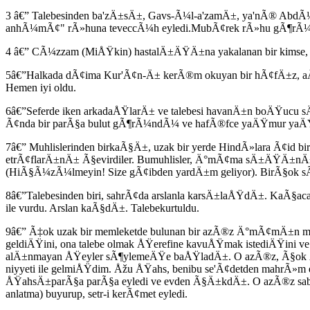
3 â€” Talebesinden ba'zÄ±sÄ±, Gavs-Ã¼l-a'zamÄ±, ya'nÃ® AbdÃ¼
anhÃ¼mÃ¢" rÃ»huna teveccÃ¼h eyledi.MubÃ¢rek rÃ»hu gÃ¶rÃ¼ndÃ¼ v
4 â€” CÃ¼zzam (MiÅŸkin) hastalÄ±ÄŸÄ±na yakalanan bir kimse,
5â€”Halkada dÃ¢ima Kur'Ã¢n-Ä± kerÃ®m okuyan bir hÃ¢fÄ±z,
Hemen iyi oldu.
6â€”Seferde iken arkadaÅŸlarÄ± ve talebesi havanÄ±n boÄŸucu 
Ã¢nda bir parÃ§a bulut gÃ¶rÃ¼ndÃ¼ ve hafÃ®fce yaÄŸmur yaÄ
7â€” Muhlislerinden birkaÃ§Ä±, uzak bir yerde HindÃ»lara Ã¢id bi
etrÃ¢flarÄ±nÄ± Ã§evirdiler. Bumuhlisler, Ä°mÃ¢ma sÄ±ÄŸÄ±nÄ
(HiÃ§Ã¼zÃ¼lmeyin! Size gÃ¢ibden yardÄ±m geliyor). BirÃ§ok s
8â€”Talebesinden biri, sahrÃ¢da arslanla karsÄ±laÅŸdÄ±. KaÃ
ile vurdu. Arslan kaÃ§dÄ±. Talebekurtuldu.
9â€” Ã‡ok uzak bir memleketde bulunan bir azÃ®z Ä°mÃ¢mÄ±n med
geldiÄŸini, ona talebe olmak ÅŸerefine kavuÅŸmak istediÄŸini
alÄ±nmayan ÅŸeyler sÃ¶ylemeÄŸe baÅŸladÄ±. O azÃ®z, Ã§ok 
niyyeti ile gelmiÅŸdim. Åžu ÅŸahs, benibu se'Ã¢detden mahrÃ»m
ÅŸahsÄ±parÃ§a parÃ§a eyledi ve evden Ã§Ä±kdÄ±. O azÃ®z sabÃ
anlatma) buyurup, setr-i kerÃ¢met eyledi.