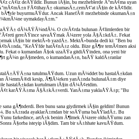
Ã¢z cÃ¢iz deÄŸildir. Bunun iÃ§in, bu mezheblerde Ä°mÃ¢ma uyan
e Ä°mÃ¢mÄ±n FÃ¢tihayÄ± okumasÄ±,cemÃ¢'at iÃ§in de kÃ¢fidir.
 bÃ¶yle buyurmuÅŸdur. Ancak HanefÃ® mezhebinde okumanÄ±n
in hÃ¼kmÃ¼ne uymakdayÄ±m."
ÅŸmaÄŸÄ± dÃ¼ÅŸÃ¼ndÃ¼. O civÃ¢rda bulunan Ã¢limlerden bir
n iÅŸÃ¢reti gereÄŸince savaÅŸmak Ã¼zere yola Ã§Ä±kdÄ±. Fekat
sormak iÃ§in bir mektÃ»b yazdÄ±. MektÃ»bunda dedi ki: "Ben bu
evÃ¢bÄ±nda, "KeÅŸfde hatÃ¢nÄ±z oldu. Bize gÃ¶re temÃ¢men aksi
ekat o kumandan Ã§ok uzaÄŸa gitdiÄŸinden, ona yeni bir
¶rt gÃ¼n geÃ§meden, o kumandanÄ±n, baÅŸ kaldÄ±ranlar
 hastalÄ±ÄŸÄ±na tutulmuÅŸdum. Uzun mÃ¼ddet bu hastalÄ±kdan
dan Ã¼mmÃ®di kesip, Ã¶lÃ¼rken yanÄ±nda bulunalÄ±m diye
ile hastalÄ±kdan kurtulmam iÃ§in dÃ¼Ã¢etdim.
bir zÃ¢t karÅŸÄ±ma Ã§Ä±kÄ±verdi. YanÄ±ma yaklaÅŸÄ±p; "Bu
 gÃ¶nderdi. Ben bunu sana giydirmek iÃ§in geldim! Bunun
dÃ¼. Bu sÄ±rada ayaklarÄ±mdan bir soÄŸuma baÅŸladÄ±. Bu
nu farkedince, artÄ±k benim Ã¶lmek Ã¼zere olduÄŸumu zan
onra Ã§orba isteyip iÃ§dim. Tam bir sÄ±hhate kavuÅŸdum.