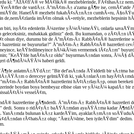
rdu ki: "ÅžÃ¢fi'Ã® ve MÃ¢likÃ® mezheblerinde, FÃ¢tihasÄ±z nem
 ÅŸerÃ®fler de vardÄ±r. Ä°mÃ¢m-Ä± a'zama gÃ¶re ise, cemÃ¢'atd
emiÅŸdir. HanefÃ® mezhebi fukahÃ¢sÄ±nÄ±n cumhÃ»ru, Ã§oÄŸu
Ã§in de,nemÃ¢zlarda imÃ¢m olmak sÃ»retiyle, mezheblerin hepsin
n biri, isyÃ¢n edenlerin Ã¼zerine yÃ¼rÃ¼meÄŸi, onlarla sava
¢lib geleceksiniz, muhakkak gidiniz" dedi. Bu kumandan, o zÃ¢tÄ±
yÃ¢t olsun diye, durumu bir de Ä°mÃ¢m-Ä± RabbÃ¢nÃ® hazretlerine 
Ã¢ hazretiniz ne buyururlar?" Ä°mÃ¢m-Ä± RabbÃ¢nÃ® hazretleri c
ince, keÅŸfedilmeyince hÃ¼kÃ¼m vermemek lÃ¢zÄ±m" buyurdu. F
in; "KeÅŸfde hatÃ¢nÄ±z oldu" buyurmasÄ±ndan sonra, Ã¼Ã§ dÃ
ri dÃ¶ndÃ¼ÄŸÃ¼ haberi geldi.
ÅŸÃ¶yle anlatmÄ±ÅŸdÄ±r: "Bir def'asÄ±nda ÅŸiddetli bir sÄ±tma
stalÄ±ÄŸÄ±m o dereceye gelmiÅŸdi ki, yakÄ±nlarÄ±m hayÃ¢tÄ±m
Ä°mÃ¢m-Ä± RabbÃ¢nÃ® hazretlerini hÃ¢tÄ±rlayÄ±p, onun bereketi 
zerinde boydan boya bembeyaz elbise olan ve yÃ¼zÃ¼ kapalÄ± 
hissalÃ¢tÃ¼ vesselÃ¢m,
zretlerine gÃ¶nderdi. Ä°mÃ¢m-Ä± RabbÃ¢nÃ® hazretleri de sana
Ä±n!" dedi. Sonra o ridÃ¢yÄ± baÅŸÄ±mdan ayaÄŸÄ±ma kadar Ã¶rt
. YanÄ±mda bulunan kÄ±z kardeÅŸim, ayaklarÄ±mÄ±n soÄŸuduÄŸu
¢dÄ±ndan rÃ¢hatsÄ±z olup; "ÃœzÃ¼lme, ben iyileÅŸdim" dedim. S
m.