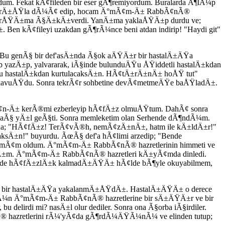
m. Fekat kÃ¢fileden bir eser gÃ¶remiyordum. Buralarda Ã¶lÃ¼p
lvarÄ±ÅŸla dÃ¼Ã¢ edip, hocam Ä°mÃ¢m-Ä± RabbÃ¢nÃ®
e karÅŸÄ±ma Ã§Ä±kÄ±verdi. YanÄ±ma yaklaÅŸÄ±p durdu ve;
 Ben kÃ¢fileyi uzakdan gÃ¶rÃ¼nce beni atdan indirip! "Haydi git"
. Bu genÃ§ bir def'asÄ±nda Ã§ok aÄŸÄ±r bir hastalÄ±ÄŸa
yazÄ±p, yalvararak, iÃ§inde bulunduÄŸu ÅŸiddetli hastalÄ±kdan
bu hastalÄ±kdan kurtulacaksÄ±n. HÃ¢tÄ±rÄ±nÄ± hoÅŸ tut"
 kavuÅŸdu. Sonra tekrÃ¢r sohbetine devÃ¢metmeÄŸe baÅŸladÄ±.
n-Ä± kerÃ®mi ezberleyip hÃ¢fÄ±z olmuÅŸtum. DahÃ¢ sonra
aÃ§ yÄ±l geÃ§ti. Sonra memleketim olan Serhende dÃ¶ndÃ¼m.
a; "HÃ¢fÄ±z! TerÃ¢vÃ®h, nemÃ¢zÄ±nÄ±, hatm ile kÄ±ldÄ±r!"
±n!" buyurdu. ÃœÃ§ def'a hÃ¢limi arzedip; "Bende
mÃ¢m oldum. Ä°mÃ¢m-Ä± RabbÃ¢nÃ® hazretlerinin himmeti ve
±rdÄ±m. Ä°mÃ¢m-Ä± RabbÃ¢nÃ® hazretleri kÄ±yÃ¢mda dinledi.
nde hÃ¢fÄ±zlÄ±k kalmadÄ±ÄŸÄ± hÃ¢lde bÃ¶yle okuyabilmem,
bir hastalÄ±ÄŸa yakalanmÄ±ÅŸdÄ±. HastalÄ±ÄŸÄ± o derece
rgÃ¼n Ä°mÃ¢m-Ä± RabbÃ¢nÃ® hazretlerine bir sÄ±ÄŸÄ±r ve bir
 delirdi mi? nasÄ±l olur dediler. Sonra ona Ã§orba iÃ§irdiler.
® hazretlerini rÃ¼'yÃ¢da gÃ¶rdÃ¼ÄŸÃ¼nÃ¼ ve elinden tutup;