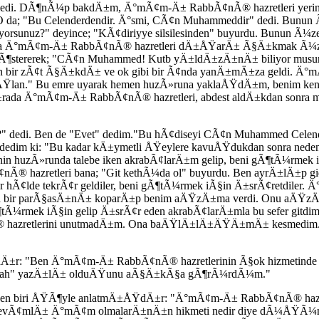
edi. DÃ¶nÃ¼p bakdÄ±m, Ä°mÃ¢m-Ä± RabbÃ¢nÃ® hazretleri yerin
da; "Bu Celenderdendir. Ä°smi, CÃ¢n Muhammeddir" dedi. Bunun
rsunuz?" deyince; "KÃ¢diriyye silsilesinden" buyurdu. Bunun Ã¼ze
 Ä°mÃ¢m-Ä± RabbÃ¢nÃ® hazretleri dÄ±ÅŸarÄ± Ã§Ä±kmak Ã¼zere k
rek; "CÃ¢n Muhammed! Kutb yÄ±ldÄ±zÄ±nÄ± biliyor musun? Bu m
n bir zÃ¢t Ã§Ä±kdÄ± ve ok gibi bir Ã¢nda yanÄ±mÄ±za geldi. Ä°
Ÿlan." Bu emre uyarak hemen huzÃ»runa yaklaÅŸdÄ±m, benim kendis
rada Ä°mÃ¢m-Ä± RabbÃ¢nÃ® hazretleri, abdest aldÄ±kdan sonra 
 dedi. Ben de "Evet" dedim."Bu hÃ¢diseyi CÃ¢n Muhammed Celend
dim ki: "Bu kadar kÄ±ymetli ÅŸeylere kavuÅŸdukdan sonra neden 
 huzÃ»runda talebe iken akrabÃ¢larÄ±m gelip, beni gÃ¶tÃ¼rmek is
 hazretleri bana; "Git kethÃ¼da ol" buyurdu. Ben ayrÄ±lÄ±p gide
r hÃ¢lde tekrÃ¢r geldiler, beni gÃ¶tÃ¼rmek iÃ§in Ä±srÃ¢retdiler
 bir parÃ§asÄ±nÄ± koparÄ±p benim aÄŸzÄ±ma verdi. Onu aÄŸzÄ
 iÃ§in gelip Ä±srÃ¢r eden akrabÃ¢larÄ±mla bu sefer gitdim. 
azretlerini unutmadÄ±m. Ona baÄŸlÄ±lÄ±ÄŸÄ±mÄ± kesmedim. Her
±r: "Ben Ä°mÃ¢m-Ä± RabbÃ¢nÃ® hazretlerinin Ã§ok hizmetind
"Allah" yazÄ±lÄ± olduÄŸunu aÃ§Ä±kÃ§a gÃ¶rÃ¼rdÃ¼m."
nden biri ÅŸÃ¶yle anlatmÄ±ÅŸdÄ±r: "Ä°mÃ¢m-Ä± RabbÃ¢nÃ® haz
abÃ¢devÃ¢mlÄ± Ä°mÃ¢m olmalarÄ±nÄ±n hikmeti nedir diye dÃ