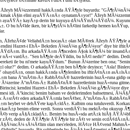
bÃ¶ylece sÄ±hhate kavuÅŸduÄŸunu sÃ¶yledi.
den Åžeyh MÃ¼zzemmil hakkÄ±nda ÅŸÃ¶yle buyurdu: "GÃ¶rÃ¼nÃ¼
mak iÃ§in elini ayaÄŸÄ±nÄ± oynatamÄ±yor!" Åžeyh MÃ¼zzemmi
niden ayaÄŸÄ± kayÄ±p derin bir kuyuya dÃ¼ÅŸmÃ¼ÅŸdÃ¼. Kuyun
bu hÃ¢lde iken, bir kÃ¶ylÃ¼ hÃ¢lini farkedip hemen koÅŸup, on 
ar.
nden, ÅžehzÃ¢de VeliahdÄ±n hocasÄ± olan MÃ®rek Åžeyh ÅŸÃ¶y
"Kendini Hazret-i EbÃ» Bekrden Ã¼stÃ¼n gÃ¶rÃ¼yor" diye bir ift
Ä±laÅŸdÄ±m. Bu arkadaÅŸÄ±m Ã¶nceden Ã§ok kÃ¶tÃ¼ bir insandÄ
Ã»r vardÄ±. "Sen bÃ¶yle deÄŸildin, bu hÃ¢l nedir?" dedim. Dedi
ereketi ile bu ni'mete kayuÅŸdum." Bunun Ã¼zerine ben ona; "Seni
l olur?" dedim. O arkadaÅŸÄ±m ben bÃ¶yle deyince; "Asla! Binle
lsaydÄ±n, onun hakkÄ±nda sÃ¶ylenilen bu iftirÃ¢nÄ±n asÄ±lsÄ±
±m bana Ä°mÃ¢m-Ä± RabbÃ¢nÃ® hazretlerinin huzÃ»runa gidip on
Ã¼zerine Ä°mÃ¢m-Ä± RabbÃ¢nÃ® hazretlerinin huzÃ»runa gitme
m. Birincisi; kendini Hazret-i EbÃ» Bekrden Ã¼stÃ¼n gÃ¶rÃ¼yor diy
tmesi idi. Ä°kincisi; benim babam ve dedelerimden bahsetmesi, 
Ã§ok Ä±srÃ¢r eden arkadaÅŸÄ±mla berÃ¢ber, Ä°mÃ¢m-Ä± RabbÃ¢nÃ
m heybet ve dehÅŸete kapÄ±ldÄ±. Kalbim ona tutuluverdi. Korkar
Ä±p benim elime verdi. Sonra verdiÄŸi bu mektÃ»bu okuyup Ã¶yle
Ã¢b verip aÃ§Ä±kladÄ±. Benim bu husÃ»sda artÄ±k hiÃ§ ÅŸÃ¼bhem
zÃ¢t, deden de ÅŸÃ¶yle ÅŸÃ¶yle bir zÃ¢t ve senin ecdÃ¢dÄ±nÄ±n
§Ã¼ncÃ¼ sÃ¼Ã¢lim olan mes'eleden, HÃ¢ce HÃ¢vend MahmÃ»dda
hibidir" buyurdu. Bir sohbetinde bu Ã¼Ã§ kerÃ¢metini gÃ¶rdÃ¼m