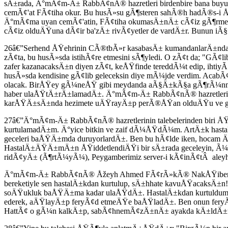
sÄ±rada, Ä°mÃ¢m-Ä± RabbÃ¢nÃ® hazretleri birdenbire bana buyu
cemÃ¢'at FÃ¢tiha okur. Bu husÃ»su gÃ¶steren sahÃ®h hadÃ®s-i
Ä°mÃ¢ma uyan cemÃ¢'atin, FÃ¢tiha okumasÄ±nÄ± cÃ¢iz gÃ¶rm
cÃ¢iz olduÄŸuna dÃ¢ir ba'zÄ± rivÃ¢yetler de vardÄ±r. Bunun i
26â€”Serhend ÅŸehrinin CÃ®tbÃ»r kasabasÄ± kumandanlarÄ±nda
zÃ¢ta, bu husÃ»sda istihÃ¢re etmesini sÃ¶yledi. O zÃ¢t da; "GÃ
zafer kazanacaksÄ±n diyen zÃ¢t, keÅŸfinde tereddÃ¼t edip, ihti
husÃ»sda kendisine gÃ¢lib geleceksin diye mÃ¼jde verdim. Acab
olacak. BirÅŸey gÃ¼neÅŸ gibi meydanda aÃ§Ä±kÃ§a gÃ¶rÃ¼nmey
haber ulaÅŸtÄ±rÄ±lamadÄ±. Ä°mÃ¢m-Ä± RabbÃ¢nÃ® hazretlerin
karÅŸÄ±sÄ±nda hezimete uÄŸrayÄ±p perÃ®ÅŸan olduÄŸu ve ge
27â€”Ä°mÃ¢m-Ä± RabbÃ¢nÃ® hazretlerinin talebelerinden biri 
kurtulamadÄ±m. Ä°yice bitkin ve zaif dÃ¼ÅŸdÃ¼m. ArtÄ±k ha
geceleri baÅŸÄ±mda duruyorlardÄ±. Ben bu hÃ¢lde iken, hocam 
HastalÄ±ÄŸÄ±mÄ±n ÅŸiddetlendiÄŸi bir sÄ±rada geceleyin, Ã¼
ridÃ¢yÄ± (Ã¶rtÃ¼yÃ¼), Peygamberimiz server-i kÃ¢inÃ¢tÂ aley
Ä°mÃ¢m-Ä± RabbÃ¢nÃ® Åžeyh Ahmed FÃ¢rÃ»kÃ® NakÅŸibendÃ® ha
bereketiyle sen hastalÄ±kdan kurtulup, sÄ±hhate kavuÅŸacaks
soÄŸukluk baÅŸÄ±ma kadar ulaÅŸdÄ±. HastalÄ±kdan kurtuldum
ederek, aÄŸlayÄ±p feryÃ¢d etmeÄŸe baÅŸladÄ±. Ben onun feryÃ
HattÃ¢ o gÃ¼n kalkÄ±p, sabÃ¢hnemÃ¢zÄ±nÄ± ayakda kÄ±ldÄ±