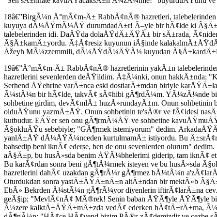
"Sen sÄ±hhate kavuÅŸacaksÄ±n Ã¼zÃ¼lme!" buyurduÄŸunu ve 
18â€”BirgÃ¼n Ä°mÃ¢m-Ä± RabbÃ¢nÃ® hazretleri, talebelerin
kuyuya dÃ¼ÅŸmÃ¼ÅŸ durumdadÄ±r! Ã–yle bir hÃ¢lde ki Ã§Ä±k
talebelerinden idi. DaÄŸda dolaÅŸdÄ±ÄŸÄ± bir sÄ±rada, Ã¢
Ã§Ä±kamÄ±yordu. Ã‡Ã¢resiz kuyunun iÃ§inde kalakalmÄ±ÅŸdÄ±. O 
Åžeyh MÃ¼zzemmili, dÃ¼ÅŸdÃ¼ÄŸÃ¼ kuyudan Ã§Ä±kardÄ±l
19â€”Ä°mÃ¢m-Ä± RabbÃ¢nÃ® hazretlerinin yakÄ±n talebeleri
hazretlerini sevenlerden deÄŸildim. Ã‡Ã¼nki, onun hakkÄ±nda; 
Serhend ÅŸehrine varÄ±nca eski dostlarÄ±mdan biriyle karÅŸ
Ã¼stÃ¼n bir hÃ¢lde, takvÃ¢ sÃ¢hibi gÃ¶rdÃ¼m. YÃ¼zÃ¼nde bir n
sohbetine girdim, devÃ¢mlÄ± huzÃ»rundayÄ±m. Onun sohbetinin b
olduÄŸunu yazmÄ±ÅŸ. Onun sohbetinin te'sÃ®r ve fÃ¢idesi nasÄ±
kutbudur. EÄŸer sen onu gÃ¶rmÃ¼ÅŸ ve sohbetine kavuÅŸmuÅŸ o
Ã§okluÄŸu sebebiyle; "GÃ¶rmek istemiyorum" dedim. ArkadaÅŸÄ
yanlÄ±ÅŸ dÃ¼ÅŸÃ¼nceden kurtulmamÄ± istiyordu. Bu Ä±srÃ¢r 
bahsedip beni iknÃ¢ ederse, ben de onu sevenlerden olurum" dedi
aÃ§Ä±p, bu husÃ»sda benim ÅŸÃ¼bhelerimi giderip, tam iknÃ¢ e
Bu karÃ¢rdan sonra beni gÃ¶tÃ¼rmek isteyen ve bu husÃ»sda 
hazretlerini dahÃ¢ uzakdan gÃ¶rÃ¼r gÃ¶rmez bÃ¼tÃ¼n a'zÃ¢larÄ±
Oturdukdan sonra yastÄ±ÄŸÄ±nÄ±n altÄ±ndan bir mektÃ»b Ã§Ä±kar
EbÃ» Bekrden Ã¼stÃ¼n gÃ¶rÃ¼yor diyenlerin iftirÃ¢larÄ±na cev
geÃ§ip; "MevlÃ¢nÃ¢ MÃ®rek! Senin baban ÅŸÃ¶yle ÅŸÃ¶yle bir 
Ã¼zere kalktÄ±ÄŸÄ±mÄ±zda vedÃ¢ ederken hÃ¢tÄ±rÄ±ma, Ã¼Ã
dÃ¶nÃ¼p; "HÃ¢ce HÃ¢vend bizim PÃ®r-zÃ¢demizdir ve cezbe sÃ¢