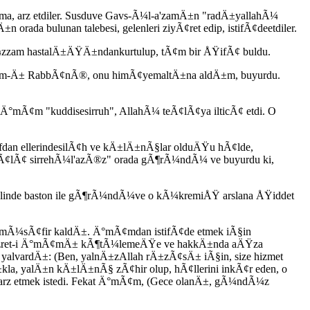
a, arz etdiler. Susduve Gavs-Ã¼l-a'zamÄ±n "radÄ±yallahÃ¼
 bulunan talebesi, gelenleri ziyÃ¢ret edip, istifÃ¢deetdiler.
zzam hastalÄ±ÄŸÄ±ndankurtulup, tÃ¢m bir ÅŸifÃ¢ buldu.
¢m-Ä± RabbÃ¢nÃ®, onu himÃ¢yemaltÄ±na aldÄ±m, buyurdu.
°mÃ¢m "kuddisesirruh", AllahÃ¼ teÃ¢lÃ¢ya ilticÃ¢ etdi. O
rafdan ellerindesilÃ¢h ve kÄ±lÄ±nÃ§lar olduÄŸu hÃ¢lde,
¢lÃ¢ sirrehÃ¼l'azÃ®z" orada gÃ¶rÃ¼ndÃ¼ ve buyurdu ki,
linde baston ile gÃ¶rÃ¼ndÃ¼ve o kÃ¼kremiÅŸ arslana ÅŸiddet
demÃ¼sÃ¢fir kaldÄ±. Ä°mÃ¢mdan istifÃ¢de etmek iÃ§in
i, hazret-i Ä°mÃ¢mÄ± kÃ¶tÃ¼lemeÄŸe ve hakkÄ±nda aÄŸza
rdÄ±: (Ben, yalnÄ±zAllah rÄ±zÃ¢sÄ± iÃ§in, size hizmet
a, yalÄ±n kÄ±lÄ±nÃ§ zÃ¢hir olup, hÃ¢llerini inkÃ¢r eden, o
rz etmek istedi. Fekat Ä°mÃ¢m, (Gece olanÄ±, gÃ¼ndÃ¼z