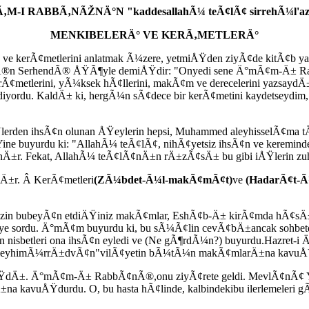
‚M-I RABBÃ‚NÃŽNÄ°N "kaddesallahÃ¼ teÃ¢lÃ¢ sirrehÃ¼l'a
MENKIBELERÄ° VE KERÃ‚METLERÄ°
e kerÃ¢metlerini anlatmak Ã¼zere, yetmiÅŸden ziyÃ¢de kitÃ¢b
Ã®n SerhendÃ® ÅŸÃ¶yle demiÅŸdir: "Onyedi sene Ä°mÃ¢m-Ä± Rab
Ã¢metlerini, yÃ¼ksek hÃ¢llerini, makÃ¢m ve derecelerini yazsayd
diyordu. KaldÄ± ki, hergÃ¼n sÃ¢dece bir kerÃ¢metini kaydetseyd
erden ihsÃ¢n olunan ÅŸeylerin hepsi, Muhammed aleyhisselÃ¢ma tÃ
ne buyurdu ki: "AllahÃ¼ teÃ¢lÃ¢, nihÃ¢yetsiz ihsÃ¢n ve kereminde
r. Fekat, AllahÃ¼ teÃ¢lÃ¢nÄ±n rÄ±zÃ¢sÄ± bu gibi iÅŸlerin zuhÃ
Ä±r. Â KerÃ¢metleri
(ZÃ¼bdet-Ã¼l-makÃ¢mÃ¢t)
ve
(HadarÃ¢t-Ã
(Sizin bubeyÃ¢n etdiÄŸiniz makÃ¢mlar, EshÃ¢b-Ä± kirÃ¢mda hÃ¢
ye sordu. Ä°mÃ¢m buyurdu ki, bu sÃ¼Ã¢lin cevÃ¢bÄ±ancak sohbetde
¼n nisbetleri ona ihsÃ¢n eyledi ve (Ne gÃ¶rdÃ¼n?) buyurdu.Hazre
Ã¢m "aleyhimÃ¼rrÄ±dvÃ¢n"vilÃ¢yetin bÃ¼tÃ¼n makÃ¢mlarÄ±na kavuÅ
±. Ä°mÃ¢m-Ä± RabbÃ¢nÃ®,onu ziyÃ¢rete geldi. MevlÃ¢nÃ¢ YÃ»s
kavuÅŸdurdu. O, bu hasta hÃ¢linde, kalbindekibu ilerlemeleri gÃ