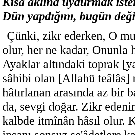
Kısa aklına uydurmak ister
Dün yapdığını, bugün deği
Çünki, zikr ederken, O muk
olur, her ne kadar, Onunla 
Ayaklar altındaki toprak [y
sâhibi olan [Allahü teâlâs] 
hâtırlanan arasında az bir b
da, sevgi doğar. Zikr edeni
kalbde itmînân hâsıl olur. 
insanı sonsuz se'âdetlere k