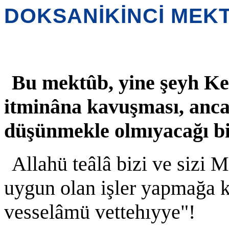
DOKSANİKİNCİ MEK
Bu mektûb, yine şeyh Keb
itminâna kavuşması, ancak
düşünmekle olmıyacağı bi
Allahü teâlâ bizi ve sizi
uygun olan işler yapmağa k
vesselâmü vettehıyye"!