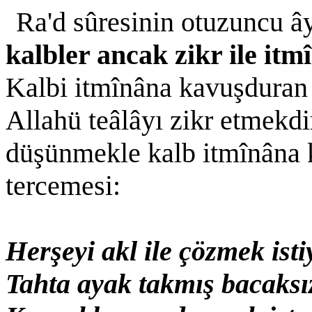
Ra'd sûresinin otuzuncu â
kalbler ancak zikr ile i
Kalbi itmînâna kavuşduran t
Allahü teâlâyı zikr etmekdi
düşünmekle kalb itmînâna k
tercemesi:
Herşeyi akl ile çözmek isti
Tahta ayak takmış bacaksı