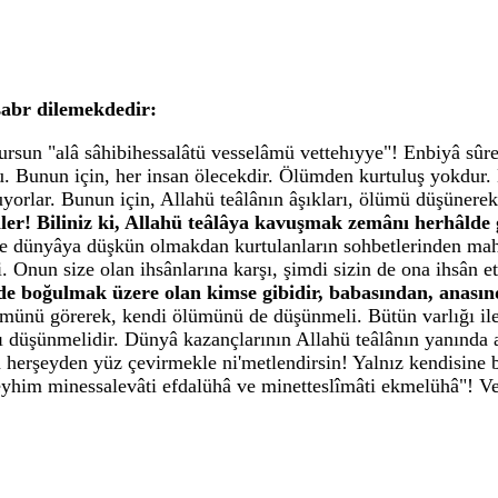
sabr dilemekdedir:
rsun "alâ sâhibihessalâtü vesselâmü vettehıyye"! Enbiyâ sûres
. Bunun için, her insan ölecekdir. Ölümden kurtuluş yokdur. 
rlar. Bunun için, Allahü teâlânın âşıkları, ölümü düşünerek t
ler! Biliniz ki, Allahü teâlâya kavuşmak zemânı herhâlde
 ve dünyâya düşkün olmakdan kurtulanların sohbetlerinden mahr
 Onun size olan ihsânlarına karşı, şimdi sizin de ona ihsân 
de boğulmak üzere olan kimse gibidir, babasından, anasın
münü görerek, kendi ölümünü de düşünmeli. Bütün varlığı ile,
düşünmelidir. Dünyâ kazançlarının Allahü teâlânın yanında az
ka herşeyden yüz çevirmekle ni'metlendirsin! Yalnız kendisin
leyhim minessalevâti efdalühâ ve minetteslîmâti ekmelühâ"! V