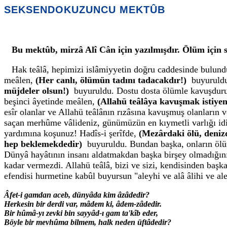
SEKSENDOKUZUNCU MEKTÛB
Bu mektûb, mirzâ Alî Cân için yazılmışdır. Ölüm için 
Hak teâlâ, hepimizi islâmiyyetin doğru caddesinde bulundu
meâlen,
(Her canlı, ölümün tadını tadacakdır!)
buyuruldu
müjdeler olsun!)
buyuruldu. Dostu dosta ölümle kavuşduruyo
beşinci âyetinde meâlen,
(Allahü teâlâya kavuşmak istiyen
esîr olanlar ve Allahü teâlânın rızâsına kavuşmuş olanların
saçan merhûme vâlideniz, günümüzün en kıymetli varlığı idi.
yardımına koşunuz! Hadîs-i şerîfde,
(Mezârdaki ölü, deniz
hep beklemekdedir)
buyuruldu. Bundan başka, onların ölü
Dünyâ hayâtının insanı aldatmakdan başka birşey olmadığını 
kadar vermezdi. Allahü teâlâ, bizi ve sizi, kendisinden baş
efendisi hurmetine kabûl buyursun "aleyhi ve alâ âlihi ve a
Âfet-i gamdan aceb, dünyâda kim âzâdedir?
Herkesin bir derdi var, mâdem ki, âdem-zâdedir.
Bir hûmâ-yı zevki bin sayyâd-ı gam ta'kîb eder,
Böyle bir mevhûma bilmem, halk neden üftâdedir?