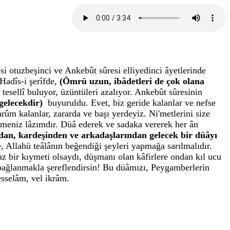
i otuzbeşinci ve Ankebût sûresi elliyedinci âyetlerinde
Hadîs-i şerîfde,
(Ömrü uzun, ibâdetleri de çok olana
esellî buluyor, üzüntüleri azalıyor. Ankebût sûresinin
 gelecekdir)
buyuruldu. Evet, biz geride kalanlar ve nefse
ûm kalanlar, zararda ve başı yerdeyiz. Ni'metlerini size
etmeniz lâzımdır. Düâ ederek ve sadaka vererek her ân
dan, kardeşinden ve arkadaşlarından gelecek bir düâyı
 Allahü teâlânın beğendiği şeyleri yapmağa sarılmalıdır.
 bir kıymeti olsaydı, düşmanı olan kâfirlere ondan kıl ucu
e bağlanmakla şereflendirsin! Bu düâmızı, Peygamberlerin
esselâm, vel ikrâm.