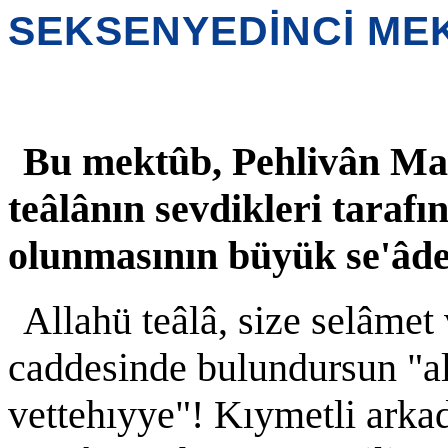
SEKSENYEDİNCİ ME
Bu mektûb, Pehlivân Ma
teâlânın sevdikleri taraf
olunmasının büyük se'âde
Allahü teâlâ, size selâmet
caddesinde bulundursun "al
vettehıyye"! Kıymetli arka