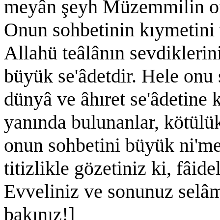
meyân şeyh Müzemmilin ora
Onun sohbetinin kıymetini v
Allahü teâlânın sevdiklerin
büyük se'âdetdir. Hele onu 
dünyâ ve âhıret se'âdetine
yanında bulunanlar, kötülük
onun sohbetini büyük ni'met
titizlikle gözetiniz ki, fâi
Evveliniz ve sonunuz selâm
bakınız!]