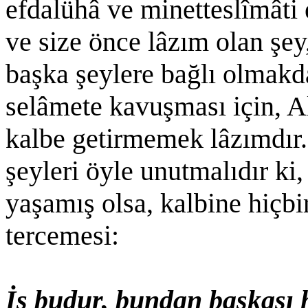
efdalühâ ve minetteslîmâti
ve size önce lâzım olan şey
başka şeylere bağlı olmakd
selâmete kavuşması için, A
kalbe getirmemek lâzımdır.
şeyleri öyle unutmalıdır ki,
yaşamış olsa, kalbine hiçbi
tercemesi:
İş budur, bundan başkası 