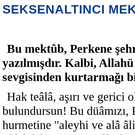
SEKSENALTINCI ME
Bu mektûb, Perkene şehr
yazılmışdır. Kalbi, Allahü
sevgisinden kurtarmağı b
Hak teâlâ, aşırı ve gerici
bulundursun! Bu düâmızı, 
hurmetine "aleyhi ve alâ âl