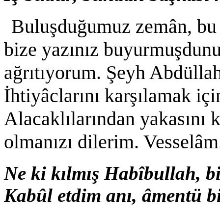
Buluşduğumuz zemân, bu fa
bize yazınız buyurmuşdunuz
ağrıtıyorum. Şeyh Abdüllah-
İhtiyâclarını karşılamak içi
Alacaklılarından yakasını k
olmanızı dilerim. Vesselâm
Ne ki kılmış Habîbullah, bi
Kabûl etdim anı, âmentü bi