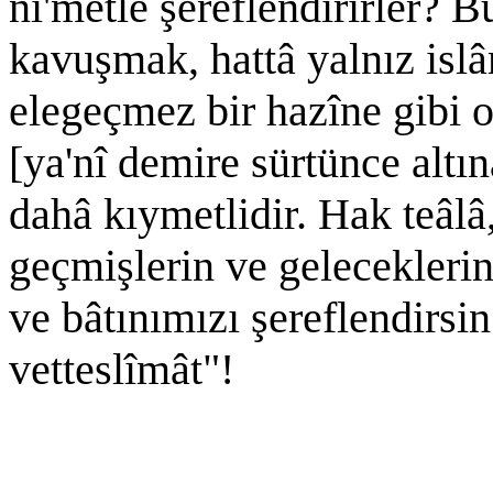
ni'metle şereflendirirler? B
kavuşmak, hattâ yalnız isl
elegeçmez bir hazîne gibi 
[ya'nî demire sürtünce altı
dahâ kıymetlidir. Hak teâlâ
geçmişlerin ve gelecekleri
ve bâtınımızı şereflendirsin
vetteslîmât"!