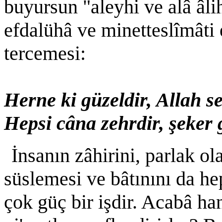
buyursun "aleyhi ve alâ âli
efdalühâ ve minetteslîmâti
tercemesi:
Herne ki güzeldir, Allah s
Hepsi câna zehrdir, şeker g
İnsanın zâhirini, parlak ol
süslemesi ve bâtınını da he
çok güç bir işdir. Acabâ hang