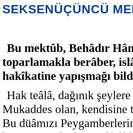
SEKSENÜÇÜNCÜ ME
Bu mektûb, Behâdır Hâna 
toparlamakla berâber, isl
hakîkatine yapışmağı bil
Hak teâlâ, dağınık şeylere 
Mukaddes olan, kendisine t
Bu düâmızı Peygamberlerin