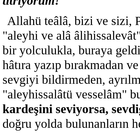
titriyorum!
Allahü teâlâ, bizi ve sizi,
"aleyhi ve alâ âlihissalevâ
bir yolculukla, buraya gel
hâtıra yazıp bırakmadan ve 
sevgiyi bildirmeden, ayrı
"aleyhissalâtü vesselâm" b
kardeşini seviyorsa, sevdi
doğru yolda bulunanların h