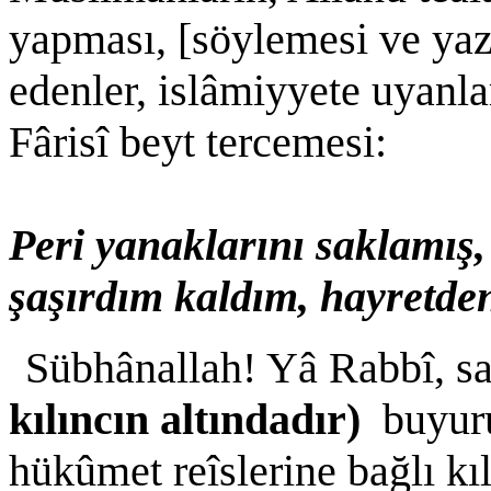
yapması, [söylemesi ve yaz
edenler, islâmiyyete uyanla
Fârisî beyt tercemesi:
Peri yanaklarını saklamış,
şaşırdım kaldım, hayretden
Sübhânallah! Yâ Rabbî, s
kılıncın altındadır)
buyuru
hükûmet reîslerine bağlı kı