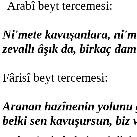
Arabî beyt tercemesi:
Ni'mete kavuşanlara, ni'me
zevallı âşık da, birkaç dam
Fârisî beyt tercemesi:
Aranan hazînenin yolunu 
belki sen kavuşursun, biz