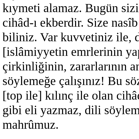
kıymeti alamaz. Bugün sizin
cihâd-ı ekberdir. Size nasî
biliniz. Var kuvvetiniz ile,
[islâmiyyetin emrlerinin y
çirkinliğinin, zararlarının 
söylemeğe çalışınız! Bu söz
[top ile] kılınç ile olan ci
gibi eli yazmaz, dili söylem
mahrûmuz.