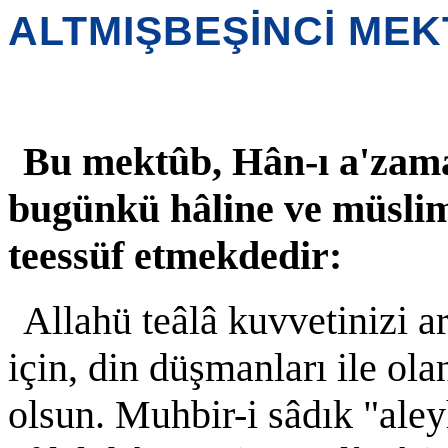
ALTMIŞBEŞİNCİ ME
Bu mektûb, Hân-ı a'zama
bugünkü hâline ve müslimâ
teessüf etmekdedir:
Allahü teâlâ kuvvetinizi a
için, din düşmanları ile ol
olsun. Muhbir-i sâdık "aley