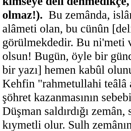
kimseye deli denmedikçe
olmaz!).
Bu zemânda, islâm
alâmeti olan, bu cünûn [del
görülmekdedir. Bu ni'meti 
olsun! Bugün, öyle bir gündü
bir yazı] hemen kabûl olun
Kehfin "rahmetullahi teâlâ
şöhret kazanmasının sebebi, 
Düşman saldırdığı zemân, su
kıymetli olur. Sulh zemânınd