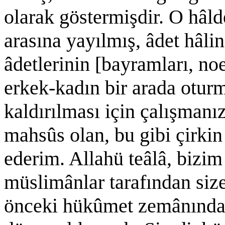
olarak göstermişdir. O hâl
arasına yayılmış, âdet hâlin
âdetlerinin [bayramları, noel
erkek-kadın bir arada otur
kaldırılması için çalışmanız
mahsûs olan, bu gibi çirki
ederim. Allahü teâlâ, bizim
müslimânlar tarafından siz
önceki hükûmet zemânında, 