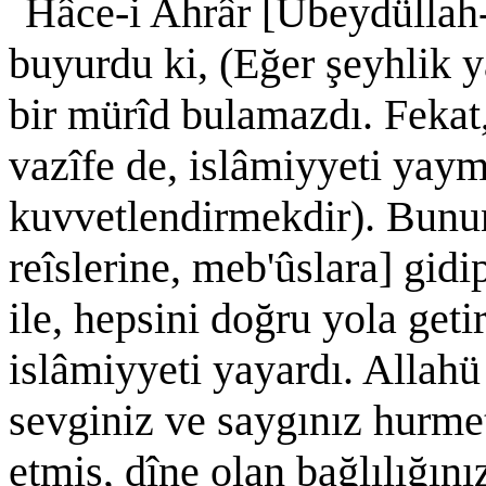
Hâce-i Ahrâr [Ubeydüllah-
buyurdu ki, (Eğer şeyhlik y
bir mürîd bulamazdı. Fekat,
vazîfe de, islâmiyyeti yaym
kuvvetlendirmekdir). Bunun 
reîslerine, meb'ûslara] gidip
ile, hepsini doğru yola getir
islâmiyyeti yayardı. Allahü
sevginiz ve saygınız hurmeti
etmiş, dîne olan bağlılığını