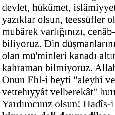
devlet, hükûmet, islâmiyye
yazıklar olsun, teessüfler o
mubârek varlığınızı, cenâb
biliyoruz. Din düşmanlarını
olan mü'minleri kanadı altı
kahraman bilmiyoruz. Allah
Onun Ehl-i beyti "aleyhi v
vettehıyyât velberekât" hur
Yardımcınız olsun! Hadîs-i