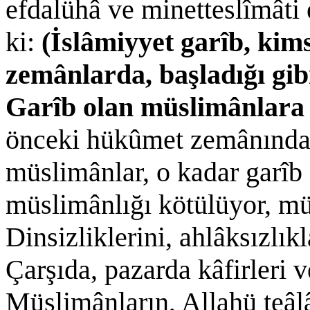
efdalühâ ve minetteslîmât
ki:
(İslâmiyyet garîb, kim
zemânlarda, başladığı gibi
Garîb olan müslimânlara
önceki hükûmet zemânında
müslimânlar, o kadar garîb 
müslimânlığı kötülüyor, müs
Dinsizliklerini, ahlâksızlık
Çarşıda, pazarda kâfirleri v
Müslimânların, Allahü teâl