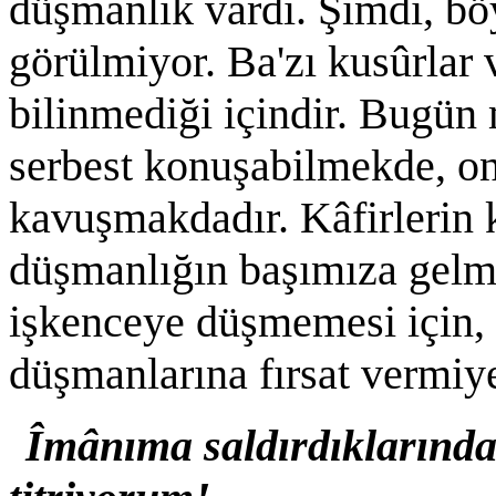
düşmanlık vardı. Şimdi, bö
görülmiyor. Ba'zı kusûrlar v
bilinmediği içindir. Bugün 
serbest konuşabilmekde, on
kavuşmakdadır. Kâfirlerin 
düşmanlığın başımıza gelm
işkenceye düşmemesi için,
düşmanlarına fırsat vermiye
Îmânıma saldırdıklarında