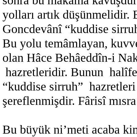
sonra bu makâma kavuşdurm
yolları artık düşünmelidir.
Goncdevânî “kuddise sirru
Bu yolu temâmlayan, kuvvet
olan Hâce Behâeddîn-i Nak
hazretleridir. Bunun halîf
“kuddise sirruh” hazretler
şereflenmişdir. Fârisî mısr
Bu büyük ni’meti acaba kim