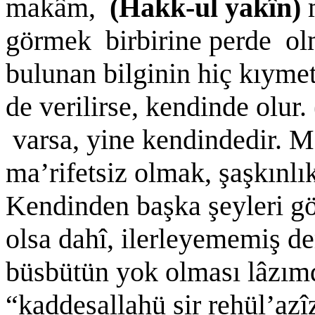
makâm,
(Hakk-ul yakîn)
görmek birbirine perde ol
bulunan bilginin hiç kıyme
de verilirse, kendinde olur.
varsa, yine kendindedir. M
ma’rifetsiz olmak, şaşkınlı
Kendinden başka şeyleri g
olsa dahî, ilerleyememiş d
büsbütün yok olması lâzım
“kaddesallahü sir rehül’azî