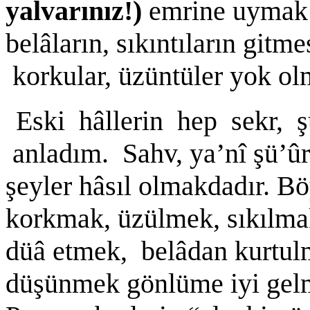
yalvarınız!)
emrine uymak 
belâların, sıkıntıların gitm
korkular, üzüntüler yok olm
Eski hâllerin hep sekr, şü
anladım. Sahv, ya’nî şü’ûrl
şeyler hâsıl olmakdadır. Bö
korkmak, üzülmek, sıkılma
düâ etmek, belâdan kurtulm
düşünmek gönlüme iyi gelm