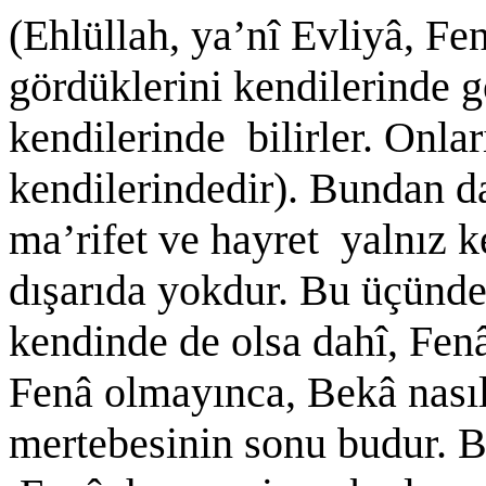
(Ehlüllah, ya’nî Evliyâ, Fe
gördüklerini kendilerinde gö
kendilerinde bilirler. Onlar
kendilerindedir). Bundan da
ma’rifet ve hayret yalnız k
dışarıda yokdur. Bu üçünden
kendinde de olsa dahî, Fe
Fenâ olmayınca, Bekâ nasıl
mertebesinin sonu budur. 