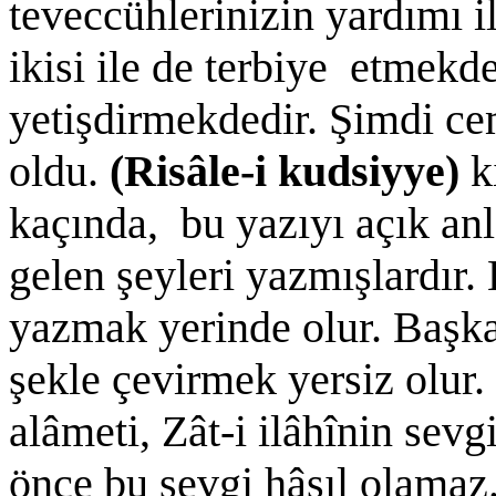
teveccühlerinizin yardımı i
ikisi ile de terbiye etmekde
yetişdirmekdedir. Şimdi cem
oldu.
(Risâle-i kudsiyye)
k
kaçında, bu yazıyı açık anl
gelen şeyleri yazmışlardır. 
yazmak yerinde olur. Başka
şekle çevirmek yersiz olur.
alâmeti, Zât-i ilâhînin sev
önce bu sevgi hâsıl olamaz.