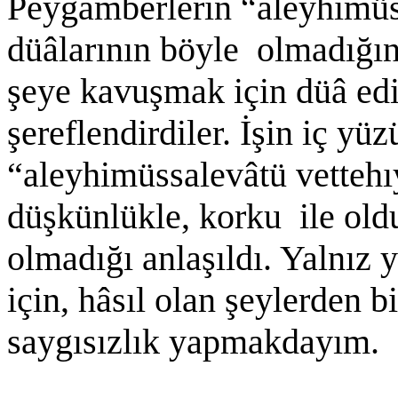
Peygamberlerin “aleyhimüs
düâlarının böyle olmadığı
şeye kavuşmak için düâ ediy
şereflendirdiler. İşin iç yü
“aleyhimüssalevâtü vettehıy
düşkünlükle, korku ile old
olmadığı anlaşıldı. Yalnız
için, hâsıl olan şeylerden 
saygısızlık yapmakdayım.