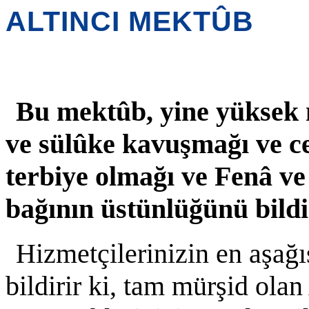
ALTINCI MEKTÛB
B
u mektûb, yine yüksek 
ve sülûke kavuşmağı ve cem
terbiye olmağı ve Fenâ v
bağının üstünlüğünü bild
Hizmetçilerinizin en aşağ
bildirir ki, tam mürşid olan