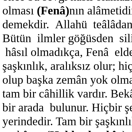
olması
(Fenâ)
nın alâmetidi
demekdir. Allahü teâlâdan
Bütün ilmler göğüsden sil
hâsıl olmadıkça, Fenâ elde
şaşkınlık, aralıksız olur; h
olup başka zemân yok olm
tam bir câhillik vardır. Bekâ
bir arada bulunur. Hiçbir ş
yerindedir. Tam bir şaşkınl