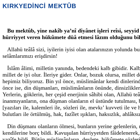
KIRKYEDİNCİ MEKTÛB
Bu mektûb, yine nakîb ya’nî diyânet işleri reîsi, seyyi
hürriyyet veren hükûmete düâ etmesi lâzım olduğunu bi
Allahü teâlâ sizi, iyilerin iyisi olan atalarınızın yolunda
selâmlarımızı erişdirsin!
İslâm âlimi, milletin yanında, bedendeki kalb gibidir. Kalb
millet de iyi olur. İleriye gider. Onlar, bozuk olursa, mille
hepimiz biliyoruz. Bin yıl önce, müslimânlar kendi dinlerind
önce ise, din düşmanları, müslimânların önünde, dinsizlikl
Yerlerin, göklerin, her çeşid enerjinin sâhibi olan, Allahü 
inanmıyanların, ona düşman olanların el üstünde tutulması, be
[yazıları ile, kalemleri ile, sözleri ile, mevkı’ kuvveti ile ve
bulutları ile örtülmüş, hak, fazîlet ışıkları, haksızlık, ahlâksı
Din düşmanı olanların ölmesi, bunların yerine gelenlerin, 
kendilerine borç bildi. Kavuşulan hürriyyetden fâidelenerek
vazîfe bildi. Bütün müslimânların, devlete, hükûmete sözleri i