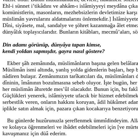
Ehl-i sünnet i’tikâdını ve ahkâm-ı islâmiyyeyi meydâna çıka
komünistlerin, masonların, mezhebsizlerin devletimize karşı k
müslimân yavrularını aldatmalarını önlemekdir.] İslâmiyyete
Dîni, siyâsete, mal, sandalye ve şöhret kazanmağa âlet etmez
dünyâlık toplayıcılarıdır. Bunların kitâbları, mecmû’aları, sö
Din adamı görünüp, dünyâya tapan kimse,
kendi yoldan sapmışdır, gayra nasıl göstere?
Ekber şâh zemânında, müslimânların başına gelen belâlara h
Müslimân ismi altında, yanlış yolda gidenlerin başları, hep
nâdiren bulaşır. Zemânımızın tarîkatcıları da, müslimânları d
dîninin, îmânının bozulmasına sebeb oluyor. İşte bugün, he
her müslimân âhıretde mes’ûl olacakdır. Bunun için, bu fa
Güçlükleri yenerek, islâmiyyete ufacık bir hizmet edebilmek 
serbestlik veren, onların hakkını koruyan, âdil hükûmet ad
iplikle satın almak için, pazara çıkan kocakarıya benzetiyor
Bu günlerde huzûrunuzla şereflenmek ümmîdindeyim. Allah
ve kolayca öğrenmeleri ve ibâdet edebilmeleri için [ve mürt
kavuşmanız için düâ ederim.