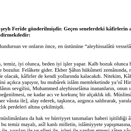
d şeyh Ferîde gönderilmişdir. Geçen senelerdeki kâfirlerin
ldirmekdedir:
 bulundursun ve onların önce, en üstününe “aleyhissalâtü vessel
, temiz, iyi olunca, beden iyi işler yapar. Kalb bozuk olunca b
t de bozulur. Felâkete gider. Ekber Şâhın hükûmeti zemânında, m
e olacak, kâfirler de kendi yollarında kalacakdı. Nitekim, Kâ
erini açıkca yapıyor, bu mubârek islâm memleketinde ya’nî Hi
teâlânın sevgilisi, Muhammed aleyhisselâma inananların, onun ı
ğenilmesi, ne kadar acı ve korkunç bir alçaklık idi. Müslimânl
 her vâsıta ile], alay ederek, taşkınca, azgınca saldırarak, yara
zlık perdeleri altına çekilmişdi.
müslimânlara da hak ve hürriyyet tanımaları haberi işitildiği
, bu temiz mayalı, asîl kanlı milletin, islâmiyyete yapışması
le, yazıları ile ve elleri ile, işleri ile yardım etmesi zâten 