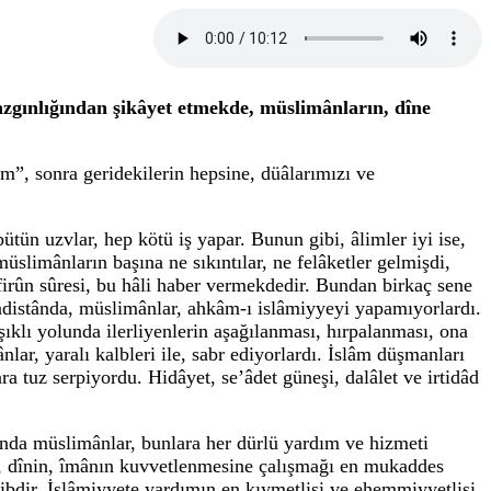
 azgınlığından şikâyet etmekde, müslimânların, dîne
âm”, sonra geridekilerin hepsine, düâlarımızı ve
ütün uzvlar, hep kötü iş yapar. Bunun gibi, âlimler iyi ise,
üslimânların başına ne sıkıntılar, ne felâketler gelmişdi,
firûn sûresi, bu hâli haber vermekdedir. Bundan birkaç sene
ndistânda, müslimânlar, ahkâm-ı islâmiyyeyi yapamıyorlardı.
şıklı yolunda ilerliyenlerin aşağılanması, hırpalanması, ona
ar, yaralı kalbleri ile, sabr ediyorlardı. İslâm düşmanları
lara tuz serpiyordu. Hidâyet, se’âdet güneşi, dalâlet ve irtidâd
 ânda müslimânlar, bunlara her dürlü yardım ve hizmeti
na, dînin, îmânın kuvvetlenmesine çalışmağı en mukaddes
vâcibdir. İslâmiyyete yardımın en kıymetlisi ve ehemmiyyetlisi,