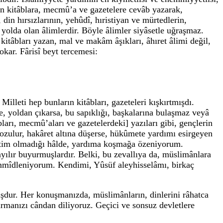
an kitâblara, mecmû’a ve gazetelere cevâb yazarak,
din hırsızlarının, yehûdî, hıristiyan ve mürtedlerin,
yolda olan âlimlerdir. Böyle âlimler siyâsetle uğraşmaz.
kitâbları yazan, mal ve makâm âşıkları, âhıret âlimi değil,
sokar. Fârisî beyt tercemesi:
lleti hep bunların kitâbları, gazeteleri kışkırtmışdı.
e, yoldan çıkarsa, bu sapıklığı, başkalarına bulaşmaz veyâ
ları, mecmû’aları ve gazetelerdeki] yazıları gibi, gençlerin
ozulur, hakâret altına düşerse, hükûmete yardımı esirgeyen
vetim olmadığı hâlde, yardıma koşmağa özeniyorum.
yılır buyurmuşlardır. Belki, bu zevallıya da, müslimânlara
 ümmîdleniyorum. Kendimi, Yûsüf aleyhisselâmı, birkaç
şdur. Her konuşmanızda, müslimânların, dinlerini râhatca
rmanızı cândan diliyoruz. Geçici ve sonsuz devletlere