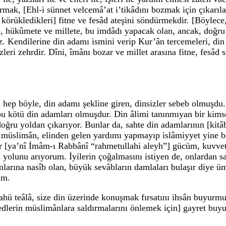
rmak, [Ehl-i sünnet velcemâ’at i’tikâdını bozmak için çıkarıl
örükledikleri] fitne ve fesâd ateşini söndürmekdir. [Böylece, 
, hükûmete ve millete, bu imdâdı yapacak olan, ancak, doğru 
. Kendilerine din adamı ismini verip Kur’ân tercemeleri, din 
zleri zehrdir. Dîni, îmânı bozar ve millet arasına fitne, fesâd 
ep böyle, din adamı şekline giren, dinsizler sebeb olmuşdu. Mi
 bu kötü din adamları olmuşdur. Din âlimi tanınmıyan bir kims
oğru yoldan çıkarıyor. Bunlar da, sahte din adamlarının [kitâb
r müslimân, elinden gelen yardımı yapmayıp islâmiyyet yine b
kîr [ya’nî İmâm-ı Rabbânî “rahmetullahi aleyh”] gücüm, kuv
yolunu arıyorum. İyilerin çoğalmasını istiyen de, onlardan sa
amlarına nasîb olan, büyük sevâbların damlaları bulaşır diye
um.
ü teâlâ, size din üzerinde konuşmak fırsatını ihsân buyurmu
edlerin müslimânlara saldırmalarını önlemek için] gayret buyu