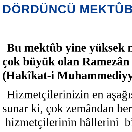
DÖRDÜNCÜ MEKTÛ
Bu mektûb yine yüksek m
çok büyük olan Ramezân a
(Hakîkat-i Muhammediyye
Hizmetçilerinizin en aşağ
sunar ki, çok zemândan ber
hizmetçilerinin hâllerini