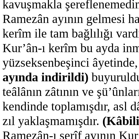
kavuşmakla şereflenemedim
Ramezân ayının gelmesi hay
kerîm ile tam bağlılığı vard
Kur’ân-ı kerîm bu ayda inm
yüzseksenbeşinci âyetinde
ayında indirildi)
buyuruldu
teâlânın zâtının ve şü’ûnla
kendinde toplamışdır, asl d
zıl yaklaşmamışdır.
(Kâbil
Ramezân-ı şerîf ayının Kur’