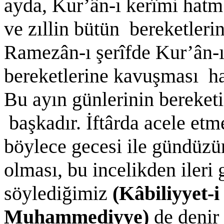
ayda, Kur’ân-ı kerîmi hatm
ve zıllin bütün bereketleri
Ramezân-ı şerîfde Kur’ân-
bereketlerine kavuşması h
Bu ayın günlerinin bereketi
başkadır. İftârda acele et
böylece gecesi ile gündüzü
olması, bu incelikden ileri 
söylediğimiz
(Kâbiliyyet-i
Muhammediyye)
de denir