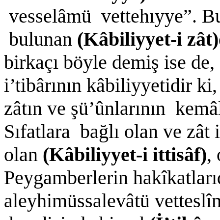
vesselâmü vettehıyye”. Bu,
bulunan
(Kâbiliyyet-i zât)
birkaçı böyle demiş ise de, 
i’tibârının kâbiliyyetidir k
zâtın ve şü’ûnlarının kemâl
Sıfatlara bağlı olan ve zât i
olan
(Kâbiliyyet-i ittisâf)
,
Peygamberlerin hakîkatları
aleyhimüssalevâtü vetteslî