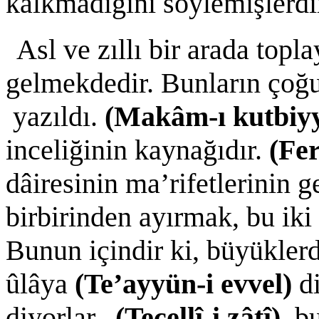
kalkmadığını söylemişlerdi
Asl ve zıllı bir arada top
gelmekdedir. Bunların çoğu
yazıldı.
(Makâm-ı kutbiyy
inceliğinin kaynağıdır.
(Fer
dâiresinin ma’rifetlerinin ge
birbirinden ayırmak, bu ik
Bunun içindir ki, büyüklerd
ûlâya
(Te’ayyün-i evvel)
d
diyorlar.
(Tecellî-i zâtî)
, b