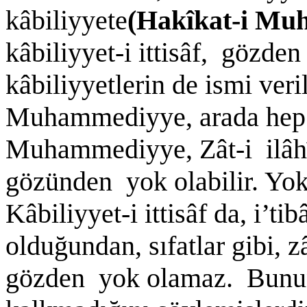
kâbiliyyete
(Hakîkat-i M
kâbiliyyet-i ittisâf, gözde
kâbiliyyetlerin de ismi ver
Muhammediyye, arada hep p
Muhammediyye, Zât-i ilâhîd
gözünden yok olabilir. Yok
Kâbiliyyet-i ittisâf da, i’ti
olduğundan, sıfatlar gibi, 
gözden yok olamaz. Bunun