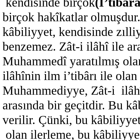
kendisinde birçok
(İ’tibâr
birçok hakîkatlar olmuşdu
kâbiliyyet, kendisinde zılli
benzemez. Zât-i ilâhî ile ar
Muhammedî yaratılmış olan 
ilâhînin ilm i’tibârı ile ola
Muhammediyye, Zât-i ilâhî i
arasında bir geçitdir. Bu kâ
verilir. Çünki, bu kâbiliyyet
olan ilerleme, bu kâbiliyye