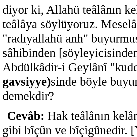
diyor ki, Allahü teâlânın k
teâlâya söylüyoruz. Mesel
"radıyallahü anh" buyurmuş
sâhibinden [söyleyicisinden
Abdülkâdir-i Geylânî "kudd
gavsiyye)
sinde böyle buyu
demekdir?
Cevâb:
Hak teâlânın kelâmı
gibi bîçûn ve bîçigûnedir. 