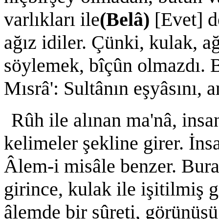
varlıkları ile
(Belâ)
[Evet] d
ağız idiler. Çünki, kulak, a
söylemek, bîçûn olmazdı. 
Mısrâ': Sultânın eşyâsını, a
Rûh ile alınan ma'nâ, insa
kelimeler şekline girer. İns
Âlem-i misâle benzer. Bura
girince, kulak ile işitilmiş 
âlemde bir sûreti, görünüşü