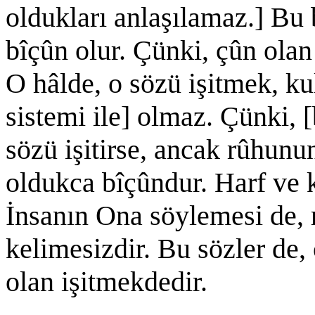
oldukları anlaşılamaz.] Bu b
bîçûn olur. Çünki, çûn olan
O hâlde, o sözü işitmek, kul
sistemi ile] olmaz. Çünki, 
sözü işitirse, ancak rûhunun 
oldukca bîçûndur. Harf ve 
İnsanın Ona söylemesi de, r
kelimesizdir. Bu sözler de,
olan işitmekdedir.