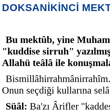
DOKSANİKİNCİ MEK
Bu mektûb, yine Muham
"kuddise sirruh" yazılmış
Allahü teâlâ ile konuşmal
Bismillâhirrahmânirrahîm.
Onun seçdiği kullarına sel
Süâl:
Ba'zı Ârifler "kadde