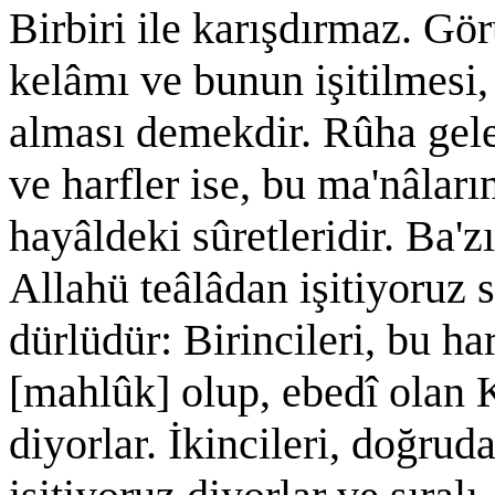
Birbiri ile karışdırmaz. Gö
kelâmı ve bunun işitilmesi,
alması demekdir. Rûha gele
ve harfler ise, bu ma'nâları
hayâldeki sûretleridir. Ba'zı
Allahü teâlâdan işitiyoruz s
dürlüdür: Birincileri, bu ha
[mahlûk] olup, ebedî olan K
diyorlar. İkincileri, doğru