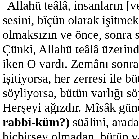
Allahü teâlâ, insanların [
sesini, bîçûn olarak işitme
olmaksızın ve önce, sonra 
Çünki, Allahü teâlâ üzeri
iken O vardı. Zemânı sonra
işitiyorsa, her zerresi ile b
söyliyorsa, bütün varlığı sö
Herşeyi ağızdır. Mîsâk günü
rabbi-küm?)
süâlini, arada
hiçbirşey olmadan, bütün va