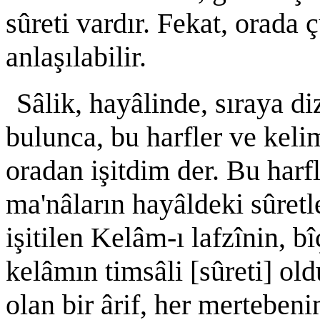
sûreti vardır. Fekat, orada
anlaşılabilir.
Sâlik, hayâlinde, sıraya di
bulunca, bu harfler ve kelim
oradan işitdim der. Bu harfl
ma'nâların hayâldeki sûretl
işitilen Kelâm-ı lafzînin, b
kelâmın timsâli [sûreti] ol
olan bir ârif, her merteben