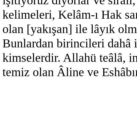
işitiyoruz diyorlar ve sıralı,
kelimeleri, Kelâm-ı Hak san
olan [yakışan] ile lâyık ol
Bunlardan birincileri dahâ iy
kimselerdir. Allahü teâlâ, 
temiz olan Âline ve Eshâbı