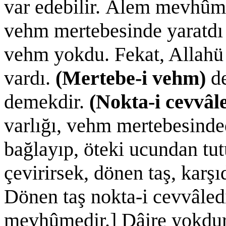
var edebilir. Âlem mevhûm
vehm mertebesinde yaratdı 
vehm yokdu. Fekat, Allahü 
vardı.
(Mertebe-i vehm)
de
demekdir.
(Nokta-i cevvâl
varlığı, vehm mertebesindedi
bağlayıp, öteki ucundan tutu
çevirirsek, dönen taş, karş
Dönen taş nokta-i cevvâledi
mevhûmedir.] Dâire yokdur.