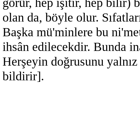
görür, hep işitir, hep bilir
olan da, böyle olur. Sıfatla
Başka mü'minlere bu ni'met
ihsân edilecekdir. Bunda i
Herşeyin doğrusunu yalnız A
bildirir].