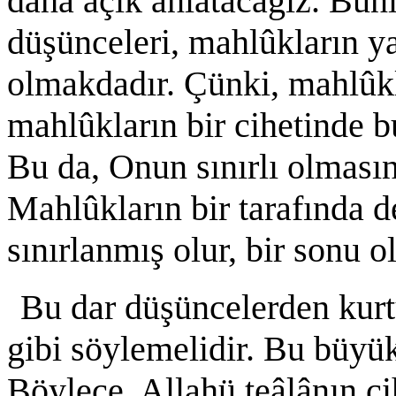
dahâ açık anlatacağız. Bunl
düşünceleri, mahlûkların ya
olmakdadır. Çünki, mahlûkla
mahlûkların bir cihetinde b
Bu da, Onun sınırlı olmasın
Mahlûkların bir tarafında de
sınırlanmış olur, bir sonu ol
Bu dar düşüncelerden kurt
gibi söylemelidir. Bu büyü
Böylece, Allahü teâlânın ci