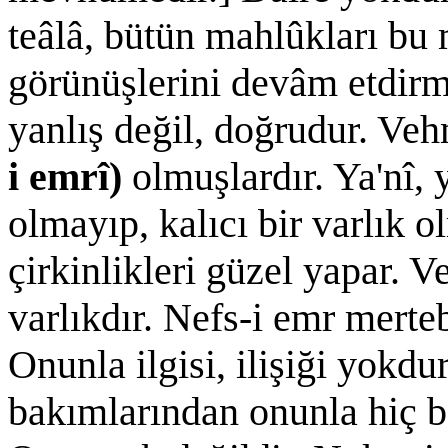
teâlâ, bütün mahlûkları bu 
görünüşlerini devâm etdirm
yanlış değil, doğrudur. Ve
i emrî)
olmuşlardır. Ya'nî, 
olmayıp, kalıcı bir varlık ol
çirkinlikleri güzel yapar. 
varlıkdır. Nefs-i emr mert
Onunla ilgisi, ilişiği yokd
bakımlarından onunla hiç ba