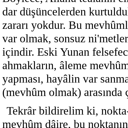
dar düşüncelerden kurtuld
zararı yokdur. Bu mevhûmlu
var olmak, sonsuz ni'metler
içindir. Eski Yunan felsefe
ahmakların, âleme mevhûm 
yapması, hayâlin var sanma
(mevhûm olmak) arasında ço
Tekrâr bildirelim ki, nokta
mevhûm dâire, bu noktanın h