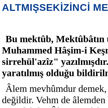
ALTMIŞSEKİZİNCİ M
Bu mektûb, Mektûbâtın üç
Muhammed Hâşim-i Keşmî
sirrehül'azîz" yazılmışd
yaratılmış olduğu bildiri
Âlem mevhûmdur demek, v
değildir. Vehm de âlemden b