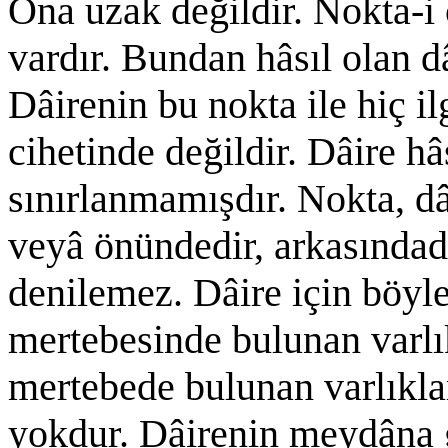
Ona uzak değildir. Nokta-i
vardır. Bundan hâsıl olan d
Dâirenin bu nokta ile hiç i
cihetinde değildir. Dâire hâ
sınırlanmamışdır. Nokta, dâ
veyâ önündedir, arkasındadı
denilemez. Dâire için böyl
mertebesinde bulunan varlık
mertebede bulunan varlıklar
yokdur. Dâirenin meydâna g