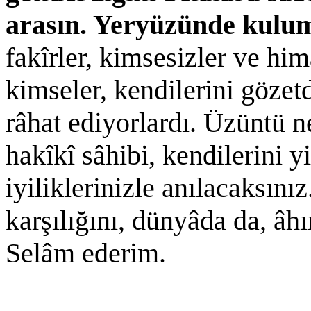
arasın. Yeryüzünde kulu
fakîrler, kimsesizler ve hi
kimseler, kendilerini gözet
râhat ediyorlardı. Üzüntü n
hakîkî sâhibi, kendilerini 
iyiliklerinizle anılacaksınız
karşılığını, dünyâda da, âhı
Selâm ederim.