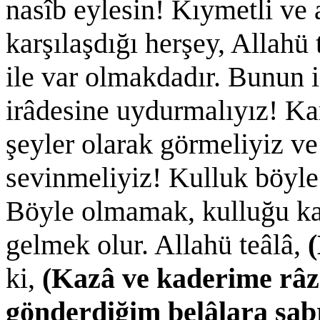
nasîb eylesin! Kıymetli ve
karşılaşdığı herşey, Allahü
ile var olmakdadır. Bunun i
irâdesine uydurmalıyız! Ka
şeyler olarak görmeliyiz v
sevinmeliyiz! Kulluk böyle 
Böyle olmamak, kulluğu ka
gelmek olur. Allahü teâlâ,
(
ki,
(Kazâ ve kaderime râz
gönderdiğim belâlara sab