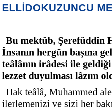
ELLİDOKUZUNCU M
Bu mektûb, Şerefüddîn Hü
İnsanın hergün başına gel
teâlânın irâdesi ile geldi
lezzet duyulması lâzım ol
Hak teâlâ, Muhammed aley
ilerlemenizi ve sizi her b