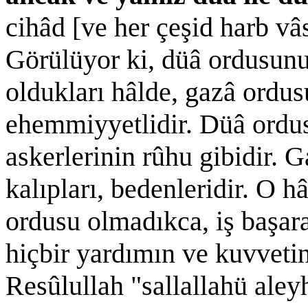
cihâd [ve her çeşid harb vâ
Görülüyor ki, düâ ordusunun
oldukları hâlde, gazâ ordu
ehemmiyyetlidir. Düâ ordus
askerlerinin rûhu gibidir. 
kalıpları, bedenleridir. O 
ordusu olmadıkca, iş başa
hiçbir yardımın ve kuvvetin
Resûlullah "sallallahü aley