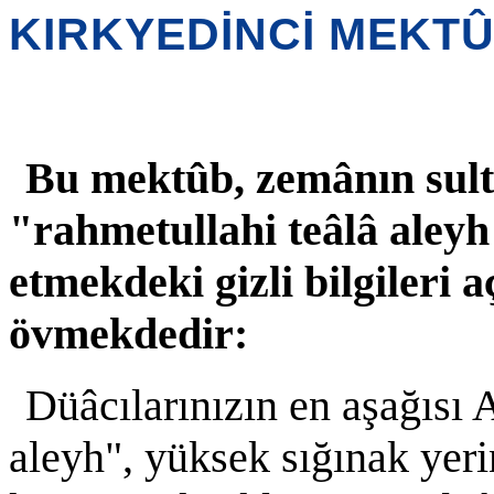
KIRKYEDİNCİ MEKT
Bu mektûb, zemânın sult
"rahmetullahi teâlâ aleyh
etmekdeki gizli bilgileri 
övmekdedir:
Düâcılarınızın en aşağısı
aleyh", yüksek sığınak yeri