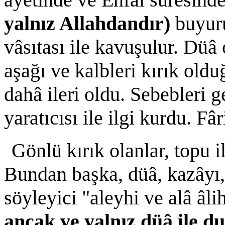
yalnız Allahdandır)
buyuru
vâsıtası ile kavuşulur. Düâ
aşağı ve kalbleri kırık old
dahâ ileri oldu. Sebebleri g
yaratıcısı ile ilgi kurdu. Fâ
Gönlü kırık olanlar, topu i
Bundan başka, düâ, kazâyı,
söyleyici "aleyhi ve alâ âl
ancak ve yalnız düâ ile d