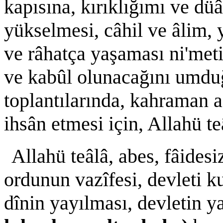
kapısına, kırıklığımı ve düâ
yükselmesi, câhil ve âlim,
ve râhatça yaşaması ni'me
ve kabûl olunacağını umdu
toplantılarında, kahraman a
ihsân etmesi için, Allahü 
Allahü teâlâ, abes, fâides
ordunun vazîfesi, devleti 
dînin yayılması, devletin ya