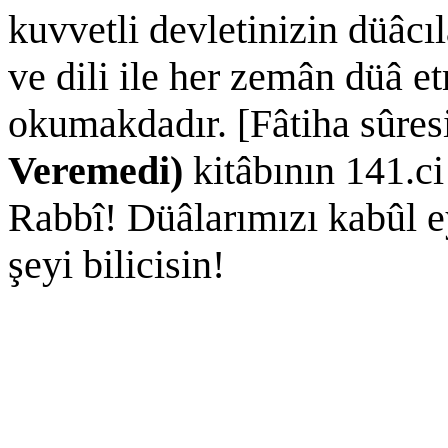
kuvvetli devletinizin düâcı
ve dili ile her zemân düâ e
okumakdadır. [Fâtiha sûres
Veremedi)
kitâbının 141.ci
Rabbî! Düâlarımızı kabûl ey
şeyi bilicisin!