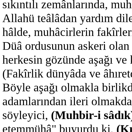
sıkıntılı zemânlarında, muh
Allahü teâlâdan yardım dil
hâlde, muhâcirlerin fakîrler
Düâ ordusunun askeri olan 
herkesin gözünde aşağı ve k
(Fakîrlik dünyâda ve âhıret
Böyle aşağı olmakla birlik
adamlarından ileri olmakda
söyleyici,
(Muhbir-i sâdık
etemmühâ" buyurdu ki,
(Kı