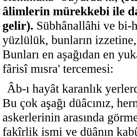
âlimlerin mürekkebi ile d
gelir).
Sübhânallâhi ve bi-
yüzlülük, bunların izzetine
Bunları en aşağıdan en yuk
fârisî mısra' tercemesi:
Âb-ı hayât karanlık yerler
Bu çok aşağı düâcınız, her
askerlerinin arasında görme
fakîrlik ismi ve düânın kabû