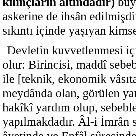
kılınçların altındadır)
buyu
askerine de ihsân edilmişdi
sıkıntı içinde yaşıyan kimse
Devletin kuvvetlenmesi iç
olur: Birincisi, maddî sebeb
ile [teknik, ekonomik vâsıta
meydânda olan, görülen yar
hakîkî yardım olup, sebeble
yapılmakdadır. Âl-i İmrân s
âyetinde ve Enfâl sûresind