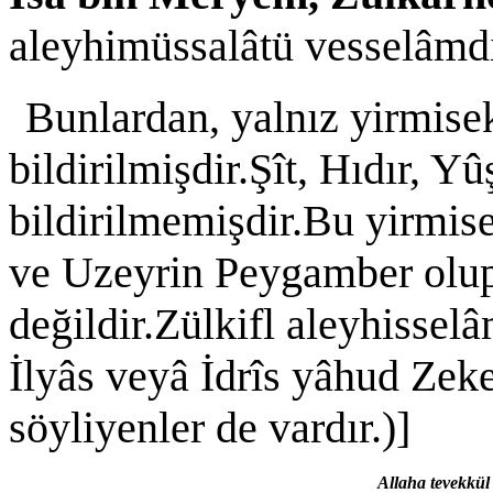
aleyhimüssalâtü vesselâmdı
Bunlardan, yalnız yirmisek
bildirilmişdir.Şît, Hıdır, Y
bildirilmemişdir.Bu yirmi
ve Uzeyrin Peygamber olup 
değildir.Zülkifl aleyhissel
İlyâs veyâ İdrîs yâhud Zek
söyliyenler de vardır.)]
Allaha tevekkül