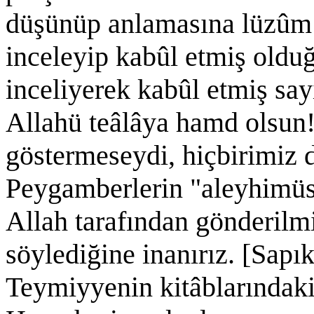
düşünüp anlamasına lüzûm 
inceleyip kabûl etmiş olduğ
inceliyerek kabûl etmiş say
Allahü teâlâya hamd olsun!
göstermeseydi, hiçbirimiz
Peygamberlerin "aleyhimüss
Allah tarafından gönderilm
söylediğine inanırız. [Sap
Teymiyyenin kitâblarındaki 