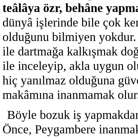
teâlâya özr, behâne yapma
dünyâ işlerinde bile çok ke
olduğunu bilmiyen yokdur. İ
ile dartmağa kalkışmak doğr
ile inceleyip, akla uygun 
hiç yanılmaz olduğuna güv
makâmına inanmamak olur
Böyle bozuk iş yapmakdan
Önce, Peygambere inanmak