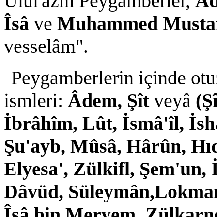
Ülül'azm Peygamberler,
Âd
Îsâ
ve
Muhammed Musta
vesselâm".
Peygamberlerin içinde otu
ismleri:
Âdem, Şît
veyâ
(Ş
İbrâhîm, Lût, İsmâ'îl, İs
Şu'ayb, Mûsâ, Hârûn, Hıdı
Elyesa', Zülkifl, Şem'un,
Dâvüd, Süleymân,Lokman,
Îsâ bin Meryem, Zülkar