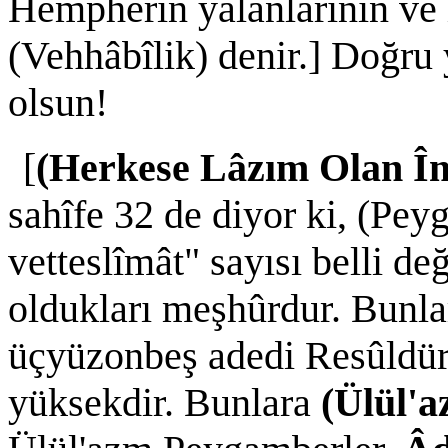
Hempherin yalanlarının ve i
(Vehhâbîlik) denir.] Doğru
olsun!
[
(Herkese Lâzım Olan Î
sahîfe 32 de diyor ki, (Pe
vetteslîmât" sayısı belli d
oldukları meşhûrdur. Bunl
üçyüzonbeş adedi Resûldür. 
yüksekdir. Bunlara
(Ülül'a