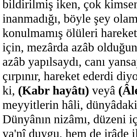
bildirilmiş iken, çok kimse
inanmadığı, böyle şey olam
konulmamış ölüleri harekets
için, mezârda azâb olduğun
azâb yapılsaydı, canı yansay
çırpınır, hareket ederdi diy
ki,
(Kabr hayâtı)
veyâ
(Âl
meyyitlerin hâli, dünyâdaki 
Dünyânın nizâmı, düzeni iç
ya'nî duygu, hem de irâde i