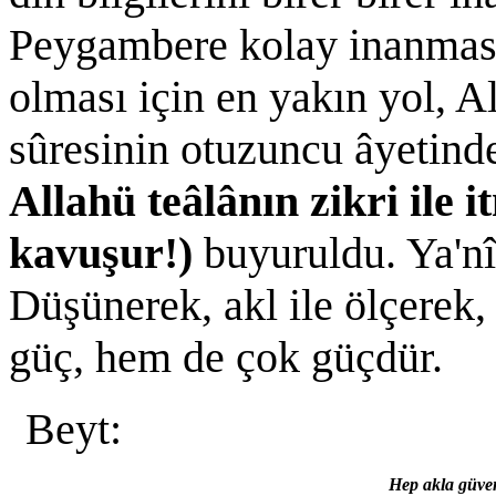
Peygambere kolay inanması
olması için en yakın yol, A
sûresinin otuzuncu âyetin
Allahü teâlânın zikri ile 
kavuşur!)
buyuruldu. Ya'nî
Düşünerek, akl ile ölçere
güç, hem de çok güçdür.
Beyt:
Hep akla güve