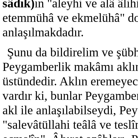
sâdık)
ın "aleyhi ve alâ âli
etemmühâ ve ekmelühâ" do
anlaşılmakdadır.
Şunu da bildirelim ve şüb
Peygamberlik makâmı aklın
üstündedir. Aklın eremeyec
vardır ki, bunlar Peygambe
akl ile anlaşılabilseydi, P
"salevâtüllahi teâlâ ve te