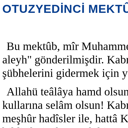
OTUZYEDİNCİ MEKT
Bu mektûb, mîr Muhammed
aleyh" gönderilmişdir. Kab
şübhelerini gidermek için y
Allahü teâlâya hamd olsun
kullarına selâm olsun! Kab
meşhûr hadîsler ile, hattâ K