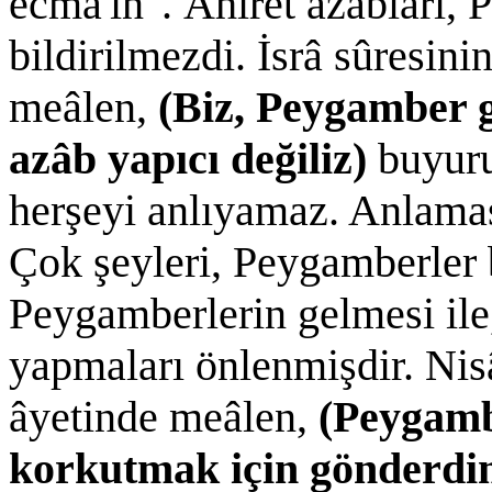
ecma'în". Âhıret azâbları,
bildirilmezdi. İsrâ sûresini
meâlen,
(Biz, Peygamber 
azâb yapıcı değiliz)
buyurul
herşeyi anlıyamaz. Anlaması
Çok şeyleri, Peygamberler 
Peygamberlerin gelmesi ile
yapmaları önlenmişdir. Nis
âyetinde meâlen,
(Peygamb
korkutmak için gönderdim