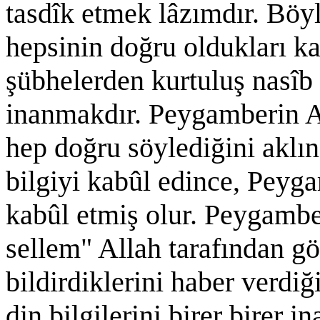
tasdîk etmek lâzımdır. Böyl
hepsinin doğru oldukları ka
şübhelerden kurtuluş nasîb
inanmakdır. Peygamberin Al
hep doğru söylediğini aklın
bilgiyi kabûl edince, Peyga
kabûl etmiş olur. Peygamber
sellem" Allah tarafından gö
bildirdiklerini haber verdi
din bilgilerini birer birer 