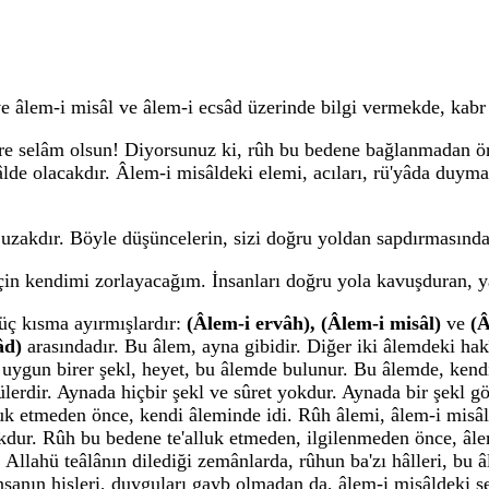
 âlem-i misâl ve âlem-i ecsâd üzerinde bilgi vermekde, kabr
re selâm olsun! Diyorsunuz ki, rûh bu bedene bağlanmadan ön
de olacakdır. Âlem-i misâldeki elemi, acıları, rü'yâda duymak 
k uzakdır. Böyle düşüncelerin, sizi doğru yoldan sapdırmasın
in kendimi zorlayacağım. İnsanları doğru yola kavuşduran, ya
üç kısma ayırmışlardır:
(Âlem-i ervâh), (Âlem-i misâl)
ve
(Â
sâd)
arasındadır. Bu âlem, ayna gibidir. Diğer iki âlemdeki hakî
 uygun birer şekl, heyet, bu âlemde bulunur. Bu âlemde, kend
ülerdir. Aynada hiçbir şekl ve sûret yokdur. Aynada bir şekl 
alluk etmeden önce, kendi âleminde idi. Rûh âlemi, âlem-i mis
kdur. Rûh bu bedene te'alluk etmeden, ilgilenmeden önce, âlem-
, Allahü teâlânın dilediği zemânlarda, rûhun ba'zı hâlleri, bu
 İnsanın hisleri, duyguları gayb olmadan da, âlem-i misâldeki