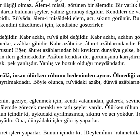
 bir ilişiği olmaz. Âlem-i misâl, görünen bir âlemdir. Bir varlı
nlarda bulunan şeyler, yalnız görünüş değildir. Kendileri de va
idir. Rü'yâda, âlem-i misâldeki elem, acı, sıkıntı görünür. Bu
endini düzeltmesi için, kendisine gösterirler.
eğildir. Kabr azâbı, rü'yâ gibi değildir. Kabr azâbı, azâbın g
cılar, azâblar gibidir. Kabr azâbı ise, âhıret azâblarındandır.
orusun! Eğer, âhıret azâblarından bir kıvılcım dünyâya gelse, 
 ileri gelmekdedir. Azâbın kendisi ile, görünüşünü karışdı
ak, pek yanlışdır. Yanlış ve bozuk olduğu meydândadır.
teâlâ, insan ölürken rûhunu bedeninden ayırır. Ölmediği 
e ayrılmakdadır. Böyle olunca, rü'yâdaki azâbı, dünyâ azâbları
in, geziye, eğlenmek için, kendi vatanından, gülerek, sevine
âlemde görecek meraklı ve tatlı şeyler vardır. Ölürken rûhun ay
n içindir ki, uykudaki ayrılmasında, sıkıntı ve acı yokdur. Te
yâdır. Ona, dünyâdaki işler gibi iş yaparlar.
ret işleri yaparlar. Bunun içindir ki, [Deylemînin "rahmetullah