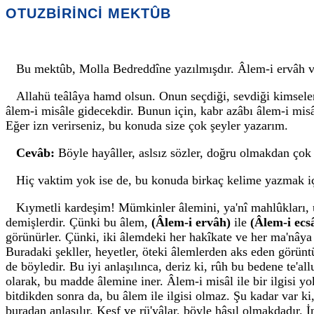
OTUZBİRİNCİ MEKTÛB
Bu mektûb, Molla Bedreddîne yazılmışdır. Âlem-i ervâh ve
Allahü teâlâya hamd olsun. Onun seçdiği, sevdiği kimsele
âlem-i misâle gidecekdir. Bunun için, kabr azâbı âlem-i misâl
Eğer izn verirseniz, bu konuda size çok şeyler yazarım.
Cevâb:
Böyle hayâller, aslsız sözler, doğru olmakdan ço
Hiç vaktim yok ise de, bu konuda birkaç kelime yazmak iç
Kıymetli kardeşim! Mümkinler âlemini, ya'nî mahlûkları, 
demişlerdir. Çünki bu âlem,
(Âlem-i ervâh)
ile
(Âlem-i ec
görünürler. Çünki, iki âlemdeki her hakîkate ve her ma'nâya
Buradaki şekller, heyetler, öteki âlemlerden aks eden görünt
de böyledir. Bu iyi anlaşılınca, deriz ki, rûh bu bedene te'
olarak, bu madde âlemine iner. Âlem-i misâl ile bir ilgisi yo
bitdikden sonra da, bu âlem ile ilgisi olmaz. Şu kadar var ki
buradan anlaşılır. Keşf ve rü'yâlar, böyle hâsıl olmakdadır.