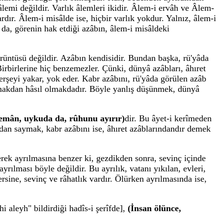
k âlemi değildir. Varlık âlemleri ikidir. Âlem-i ervâh ve Âlem-
rdır. Âlem-i misâlde ise, hiçbir varlık yokdur. Yalnız, âlem-i
 da, görenin hak etdiği azâbın, âlem-i misâldeki
örüntüsü değildir. Azâbın kendisidir. Bundan başka, rü'yâda
 Birbirlerine hiç benzemezler. Çünki, dünyâ azâbları, âhıret
herşeyi yakar, yok eder. Kabr azâbını, rü'yâda görülen azâb
rmakdan hâsıl olmakdadır. Böyle yanlış düşünmek, dünyâ
zemân, uykuda da, rûhunu ayırır)
dir. Bu âyet-i kerîmeden
ndan saymak, kabr azâbını ise, âhıret azâblarındandır demek
rek ayrılmasına benzer ki, gezdikden sonra, sevinç içinde
rılması böyle değildir. Bu ayrılık, vatanı yıkılan, evleri,
rsine, sevinç ve râhatlık vardır. Ölürken ayrılmasında ise,
i aleyh" bildirdiği hadîs-i şerîfde],
(İnsan ölünce,