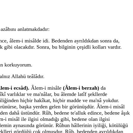
 azâbını anlatmakdadır:
ce, âlem-i misâlde idi. Bedenden ayrıldıkdan sonra da,
gibi olacakdır. Sonra, bu bilginin çeşidli kolları vardır.
dan korkuyorum.
lnız Allahü teâlâdır.
lem-i ecsâd).
Âlem-i misâle
(Âlem-i berzah)
da
kî varlıklar ve ma'nâlar, bu âlemde latîf şekllerde
iliğinden hiçbir hakîkat, hiçbir madde ve ma'nâ yokdur.
görünürse, başka yerden gelen bir görünüşdür. Âlem-i misâl
âlden dahâ üstündür. Rûh, bedene te'alluk edince, bedene âşık
i misâl ile ilgisi olmadığı gibi, bedene olan ilgisi
 âlemin aynasında görünür. Rûhun hâllerinin iyiliği, kötülüğü
 şeklleri gördüğü çok olmuşdur. Rûh, bedenden ayrıldıkdan