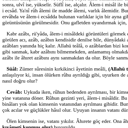
sonra, ulvî ise, yükselir. Süflî ise, alçalır. Âlem-i misâl ile
i ecsâd. Ya'nî rûh âlemi ile madde âlemi, varlık âlemidir. Bu
ervâhda ve âlem-i ecsâdda bulunan varlıklar için bir ayna gib
görüntüsünün görülmesidir. Onu gafletden uyandırmak için, k
Kabr azâbı, rü'yâda, âlem-i misâldeki görüntüleri görmek d
görülen acı, azâb, azâbın kendisidir denilse bile, dünyâdaki a
azâbları yanında hiç kalır. Allahü teâlâ, o azâblardan bizi k
gibi sanmak, kabr azâbını bilmemekden, anlamamış olmakdan
azâbı ile âhıret azâbını aynı sanmakdan da olur. Böyle sanm
Süâl:
Zümer sûresinin kırkikinci âyetinin meâli,
(Allahü 
anlaşılıyor ki, insan ölürken rûhu ayrıldığı gibi, uyurken d
nasıl doğru olur?
Cevâb:
Uykuda iken, rûhun bedenden ayrılması, bir kimsen
yine vatanına döner. Rûhun gezinti yeri, âlem-i misâldir. Bu 
binâları yok olan kimsenin vatanından ayrılması gibidir. Bunu
çok acılar ve güçlükler hâsıl olur. Uyuyan insanın vatanı dün
Ölen kimsenin ise, vatanı yıkılır. Âhırete göç eder. Ona âhı
kıyâmeti kopmuş olur)
buyuruldu.