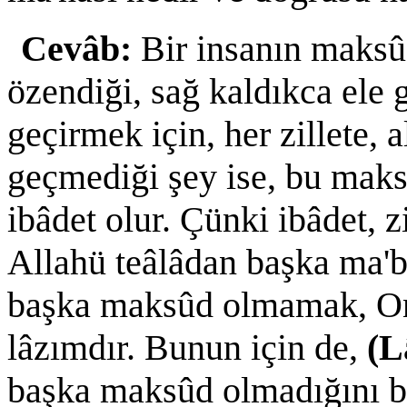
Cevâb:
Bir insanın maksûd
özendiği, sağ kaldıkca ele 
geçirmek için, her zillete, 
geçmediği şey ise, bu maks
ibâdet olur. Çünki ibâdet, zi
Allahü teâlâdan başka ma'
başka maksûd olmamak, O
lâzımdır. Bunun için de,
(L
başka maksûd olmadığını bi