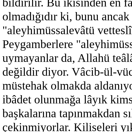
bildirilir. Bu ikisinden en 
olmadığıdır ki, bunu anca
"aleyhimüssalevâtü vetteslî
Peygamberlere "aleyhimüss
uymayanlar da, Allahü teâ
değildir diyor. Vâcib-ül-vüc
müstehak olmakda aldanıyor
ibâdet olunmağa lâyık kims
başkalarına tapınmakdan sı
çekinmiyorlar. Kiliseleri yı