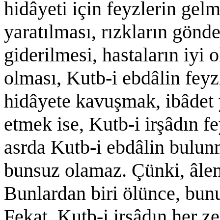
hidâyeti için feyzlerin gel
yaratılması, rızkların gönde
giderilmesi, hastaların iyi 
olması, Kutb-i ebdâlin feyzl
hidâyete kavuşmak, ibâdet
etmek ise, Kutb-i irşâdın fe
asrda Kutb-i ebdâlin bulun
bunsuz olamaz. Çünki, âle
Bunlardan biri ölünce, bunun
Fekat, Kutb-i irşâdın her z