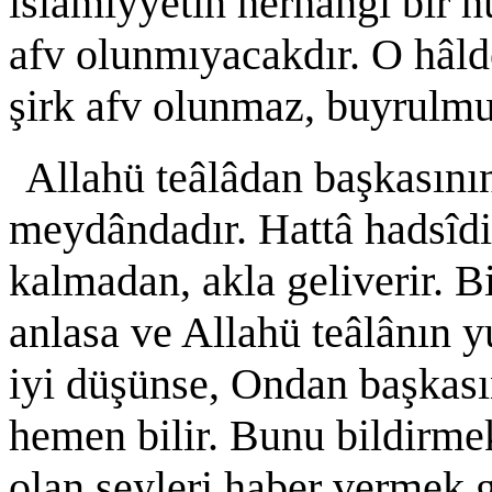
islâmiyyetin herhangi bir 
afv olunmıyacakdır. O hâlde
şirk afv olunmaz, buyrulmu
Allahü teâlâdan başkasını
meydândadır. Hattâ hadsîd
kalmadan, akla geliverir. Bi
anlasa ve Allahü teâlânın yu
iyi düşünse, Ondan başkası
hemen bilir. Bunu bildirme
olan şeyleri haber vermek g