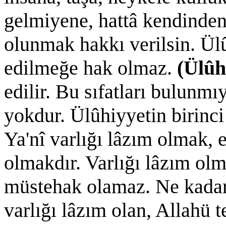
gelmiyene, hattâ kendinden 
olunmak hakkı verilsin. Ül
edilmeğe hak olmaz.
(Ülûhi
edilir. Bu sıfatları bulunm
yokdur. Ülûhiyyetin birinci
Ya'nî varlığı lâzım olmak, 
olmakdır. Varlığı lâzım olm
müstehak olamaz. Ne kadar 
varlığı lâzım olan, Allahü 