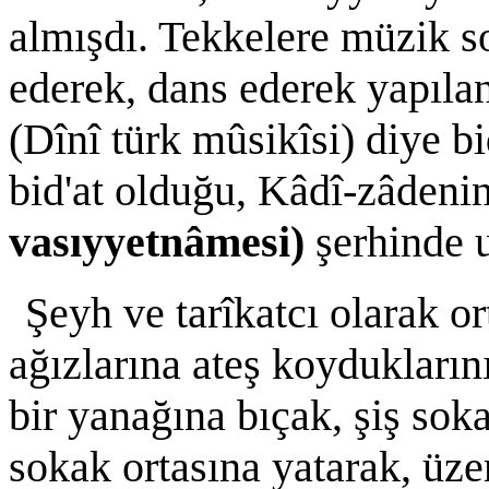
almışdı. Tekkelere müzik so
ederek, dans ederek yapılan 
(Dînî türk mûsikîsi) diye b
bid'at olduğu, Kâdî-zâdeni
vasıyyetnâmesi)
şerhinde u
Şeyh ve tarîkatcı olarak or
ağızlarına ateş koyduklarını
bir yanağına bıçak, şiş sok
sokak ortasına yatarak, üze