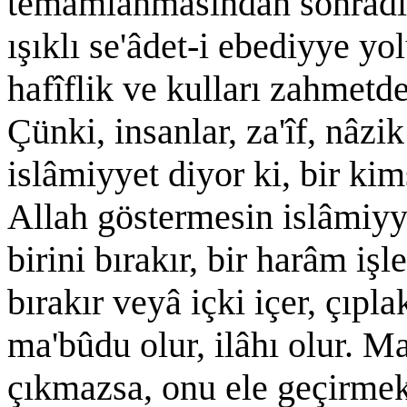
temâmlanmasından sonradır.
ışıklı se'âdet-i ebediyye yo
hafîflik ve kulları zahmet
Çünki, insanlar, za'îf, nâzi
islâmiyyet diyor ki, bir k
Allah göstermesin islâmiyye
birini bırakır, bir harâm iş
bırakır veyâ içki içer, çıp
ma'bûdu olur, ilâhı olur. M
çıkmazsa, onu ele geçirmek