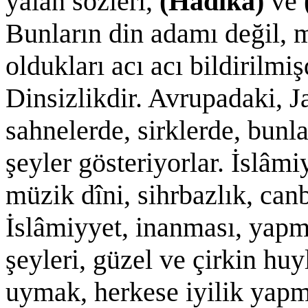
yalan sözleri,
(Hadîka)
ve
Bunların din adamı değil, 
oldukları acı acı bildirilmiş
Dinsizlikdir. Avrupadaki, J
sahnelerde, sirklerde, bunl
şeyler gösteriyorlar. İslâm
müzik dîni, sihrbazlık, canb
İslâmiyyet, inanması, yapm
şeyleri, güzel ve çirkin hu
uymak, herkese iyilik yapm