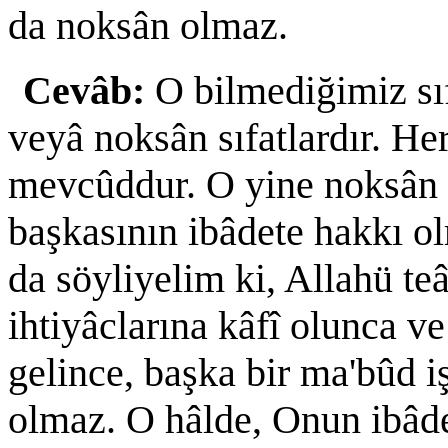
da noksân olmaz.
Cevâb:
O bilmediğimiz sıf
veyâ noksân sıfatlardır. Her
mevcûddur. O yine noksân 
başkasının ibâdete hakkı o
da söyliyelim ki, Allahü teâ
ihtiyâclarına kâfî olunca v
gelince, başka bir ma'bûd i
olmaz. O hâlde, Onun ibâde