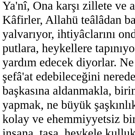
Ya'nî, Ona karşı zillete v
Kâfirler, Allahü teâlâdan b
yalvarıyor, ihtiyâclarını o
putlara, heykellere tapınıyo
yardım edecek diyorlar. Ne 
şefâ'at edebileceğini nered
başkasına aldanmakla, birin
yapmak, ne büyük şaşkınlık,
kolay ve ehemmiyyetsiz birş
insana, taşa, heykele kulluk