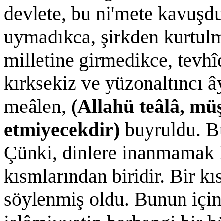
devlete, bu ni'mete kavuşd
uymadıkca, şirkden kurtul
milletine girmedikce, tevh
kırksekiz ve yüzonaltıncı â
meâlen,
(Allahü teâlâ, müş
etmiyecekdir)
buyruldu. B
Çünki, dinlere inanmamak k
kısmlarından biridir. Bir k
söylenmiş oldu. Bunun için,