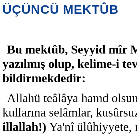
ÜÇÜNCÜ MEKTÛB
Bu mektûb, Seyyid mîr 
yazılmış olup, kelime-i te
bildirmekdedir:
Allahü teâlâya hamd olsun
kullarına selâmlar, kusûrsu
illallah!)
Ya'nî ülûhiyyete, 