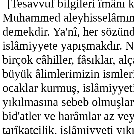
[Tesavvuf bilgileri îmânı 
Muhammed aleyhisselâmın 
demekdir. Ya'nî, her sözünd
islâmiyyete yapışmakdır. N
birçok câhiller, fâsıklar, 
büyük âlimlerimizin ismlerin
ocaklar kurmuş, islâmiyyet
yıkılmasına sebeb olmuşlar
bid'atler ve harâmlar az ve
tarîkatcilik, islâmiyyeti yıkm