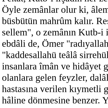
Öyle zemânlar olur ki, âl
büsbütün mahrûm kalır. Res
sellem", o zemânın Kutb-i 
ebdâli de, Ömer "radıyalla
"kaddesallahü teâlâ sirrehül
insanlara îmân ve hidâyet 
olanlara gelen feyzler, dalâ
hastasına verilen kıymetli 
hâline dönmesine benzer. Y