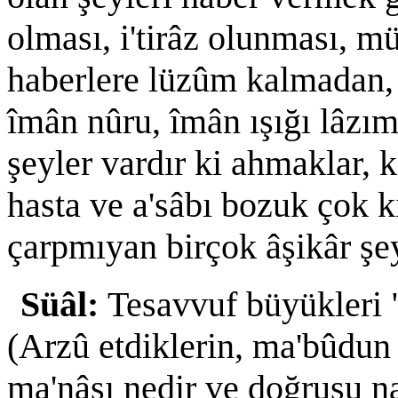
olması, i'tirâz olunması, 
haberlere lüzûm kalmadan, 
îmân nûru, îmân ışığı lâzı
şeyler vardır ki ahmaklar, k
hasta ve a'sâbı bozuk çok k
çarpmıyan birçok âşikâr şe
Süâl:
Tesavvuf büyükleri 
(Arzû etdiklerin, ma'bûdu
ma'nâsı nedir ve doğrusu na