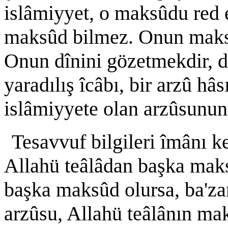
islâmiyyet, o maksûdu red
maksûd bilmez. Onun maksû
Onun dînini gözetmekdir, d
yaradılış îcâbı, bir arzû hâ
islâmiyyete olan arzûsunun
Tesavvuf bilgileri îmânı k
Allahü teâlâdan başka mak
başka maksûd olursa, ba'zan
arzûsu, Allahü teâlânın mak