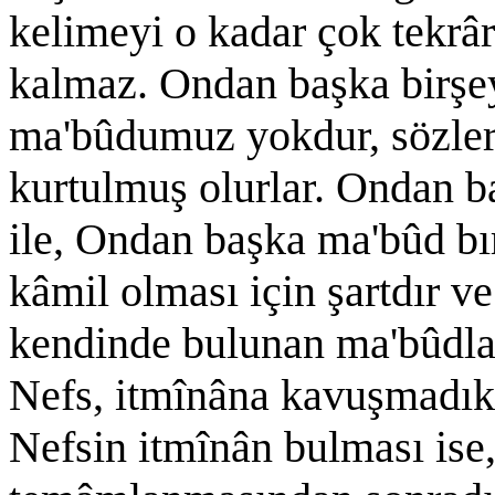
kelimeyi o kadar çok tekrâr
kalmaz. Ondan başka birşe
ma'bûdumuz yokdur, sözleri
kurtulmuş olurlar. Ondan 
ile, Ondan başka ma'bûd 
kâmil olması için şartdır v
kendinde bulunan ma'bûdlar
Nefs, itmînâna kavuşmadık
Nefsin itmînân bulması ise