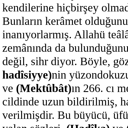
kendilerine hiçbirşey olmad
Bunların kerâmet olduğunu 
inanıyorlarmış. Allahü teâ
zemânında da bulunduğunu 
değil, sihr diyor. Böyle, g
hadîsiyye)
nin yüzondokuzu
ve
(Mektûbât)
ın 266. cı 
cildinde uzun bildirilmiş, 
verilmişdir. Bu büyücü, üfü