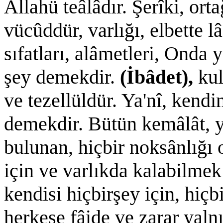
Allahü teâlâdır. Şerîki, ort
vücûddür, varlığı, elbette 
sıfatları, alâmetleri, Onda 
şey demekdir.
(İbâdet),
kul
ve tezellüldür. Ya'nî, kend
demekdir. Bütün kemâlât, yü
bulunan, hiçbir noksânlığı
için ve varlıkda kalabilme
kendisi hiçbirşey için, hiç
herkese fâide ve zarar yal