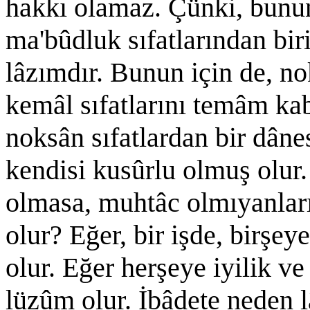
hakkı olamaz. Çünki, bunun,
ma'bûdluk sıfatlarından bi
lâzımdır. Bunun için de, no
kemâl sıfatlarını temâm kab
noksân sıfatlardan bir dâne
kendisi kusûrlu olmuş olur
olmasa, muhtâc olmıyanları
olur? Eğer, bir işde, birşe
olur. Eğer herşeye iyilik 
lüzûm olur. İbâdete neden l