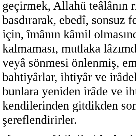
geçirmek, Allahü teâlânın 
basdırarak, ebedî, sonsuz f
için, îmânın kâmil olmasın
kalmaması, mutlaka lâzımd
veyâ sönmesi önlenmiş, emn
bahtiyârlar, ihtiyâr ve irâd
bunlara yeniden irâde ve ihti
kendilerinden gitdikden sonr
şereflendirirler.