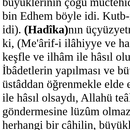
büyüklerinin çoğu müctehid
bin Edhem böyle idi. Kutb-i
idi).
(Hadîka)
nın üçyüzyet
ki, (Me'ârif-i ilâhiyye ve h
keşfle ve ilhâm ile hâsıl o
İbâdetlerin yapılması ve büt
üstâddan öğrenmekle elde ed
ile hâsıl olsaydı, Allahü t
göndermesine lüzûm olmazd
herhangi bir câhilin, büyük