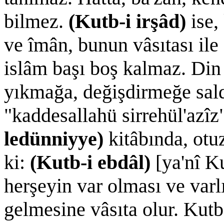
bilmez.
(Kutb-i irşâd)
ise,
ve îmân, bunun vâsıtası ile 
islâm başı boş kalmaz. Din
yıkmağa, değişdirmeğe sal
"kaddesallahü sirrehül'azîz
ledünniyye)
kitâbında, otu
ki:
(Kutb-i ebdâl)
[ya'nî K
herşeyin var olması ve varl
gelmesine vâsıta olur. Kutb-