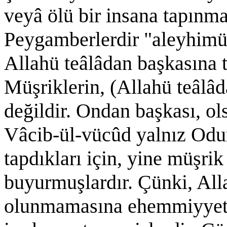
veyâ ölü bir insana tapınma
Peygamberlerdir "aleyhimüs
Allahü teâlâdan başkasına 
Müşriklerin, (Allahü teâlâd
değildir. Ondan başkası, ols
Vâcib-ül-vücûd yalnız Odur
tapdıkları için, yine müşri
buyurmuşlardır. Çünki, All
olunmamasına ehemmiyyet ve