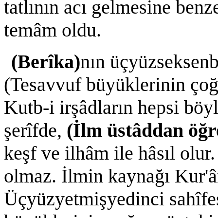
tatlının acı gelmesine benz
temâm oldu.
(Berîka)
nın üçyüzseksenbe
(Tesavvuf büyüklerinin çoğu
Kutb-i irşâdların hepsi böyl
şerîfde,
(İlm üstâddan öğr
keşf ve ilhâm ile hâsıl olur.
olmaz. İlmin kaynağı Kur'ân-
Üçyüzyetmişyedinci sahîfes