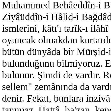
Muhammed Behâeddîn-i Buh
Ziyâüddîn-i Hâlid-i Bağdâd
ismlerini, kâtı'ı tarîk-ı ilâh
oyuncak olmakdan kurtard
bütün dünyâda bir Mürşid-i
bulunduğunu bilmiyoruz. E
bulunur. Şimdi de vardır. R
sellem" zemânında da vard
denir. Fekat, bunlara inziv
tanımaz. Hattâ, ba'zan, kend