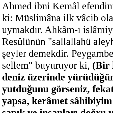
Ahmed ibni Kemâl efendi
ki: Müslimâna ilk vâcib ol
uymakdır. Ahkâm-ı islâmiyy
Resûlünün "sallallahü aley
şeyler demekdir. Peygamber
sellem" buyuruyor ki,
(Bir
deniz üzerinde yürüdüğü
yutduğunu görseniz, fekat
yapsa, kerâmet sâhibiyim 
sapık ve insanları doğru yo