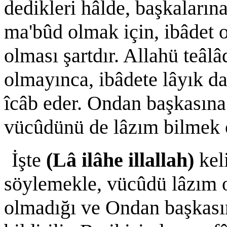
dedikleri hâlde, başkalarına
ma'bûd olmak için, ibâdet o
olması şartdır. Allahü teâl
olmayınca, ibâdete lâyık 
îcâb eder. Ondan başkasına
vücûdünü de lâzım bilmek 
İşte
(Lâ ilâhe illallah)
kel
söylemekle, vücûdü lâzım 
olmadığı ve Ondan başkası