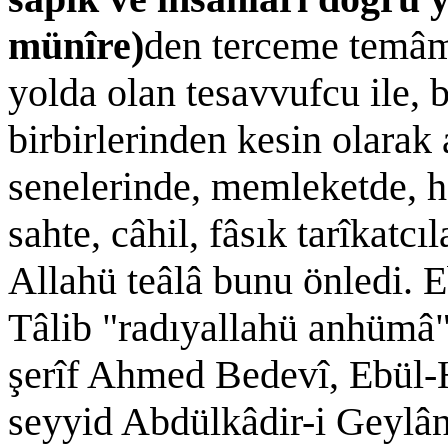
münîre)
den terceme temâm 
yolda olan tesavvufcu ile, bâ
birbirlerinden kesin olarak
senelerinde, memleketde, ha
sahte, câhil, fâsık tarîkatcı
Allahü teâlâ bunu önledi. E
Tâlib "radıyallahü anhümâ"
şerîf Ahmed Bedevî, Ebül-H
seyyid Abdülkâdir-i Geylân