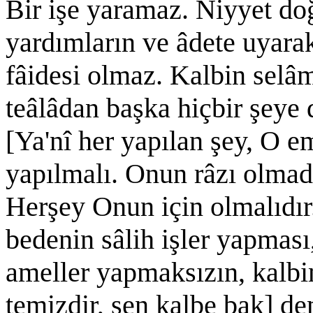
Bir işe yaramaz. Niyyet doğ
yardımların ve âdete uyarak
fâidesi olmaz. Kalbin selâ
teâlâdan başka hiçbir şeye
[Ya'nî her yapılan şey, O e
yapılmalı. Onun râzı olmad
Herşey Onun için olmalıdır
bedenin sâlih işler yapması
ameller yapmaksızın, kalbi
temizdir, sen kalbe bak] de