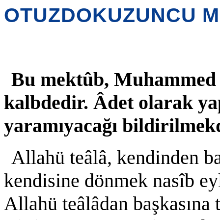
OTUZDOKUZUNCU M
Bu mektûb, Muhammed Çe
kalbdedir. Âdet olarak yap
yaramıyacağı bildirilmek
Allahü teâlâ, kendinden ba
kendisine dönmek nasîb eyle
Allahü teâlâdan başkasına t