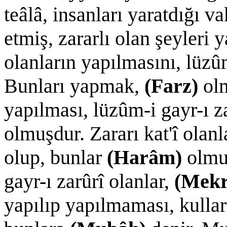
teâlâ, insanları yaratdığı va
etmiş, zararlı olan şeyleri y
olanların yapılmasını, lüzûm
Bunları yapmak,
(Farz)
olm
yapılması, lüzûm-i gayr-ı z
olmuşdur. Zararı kat'î olanl
olup, bunlar
(Harâm)
olmuş
gayr-ı zarûrî olanlar,
(Mekr
yapılıp yapılmaması, kulları