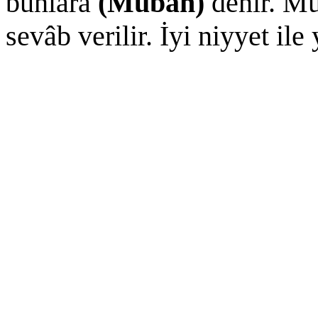
bunlara
(Mubâh)
denir. Mub
sevâb verilir. İyi niyyet il