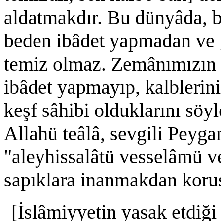
aldatmakdır. Bu dünyâda, b
beden ibâdet yapmadan ve 
temiz olmaz. Zemânımızın bi
ibâdet yapmayıp, kalblerin
keşf sâhibi olduklarını söyl
Allahü teâlâ, sevgili Peyga
"aleyhissalâtü vesselâmü v
sapıklara inanmakdan koru
[İslâmiyyetin yasak etdiği 