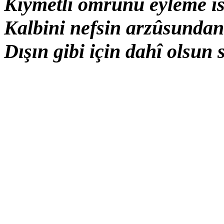
Kıymetli ömrünü eyleme is
Kalbini nefsin arzûsundan
Dışın gibi için dahî olsun 