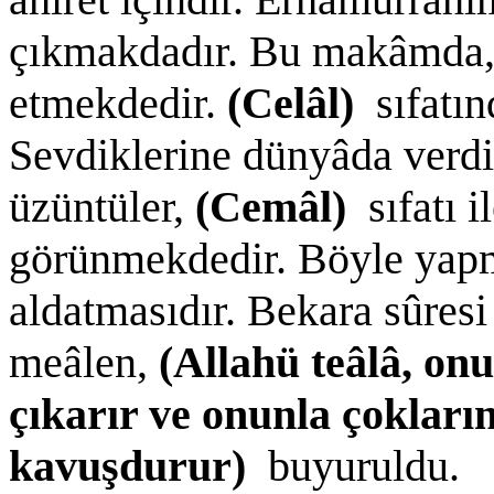
çıkmakdadır. Bu makâmda,
etmekdedir.
(Celâl)
sıfatı
Sevdiklerine dünyâda verdik
üzüntüler,
(Cemâl)
sıfatı 
görünmekdedir. Böyle yapma
aldatmasıdır. Bekara sûresi
meâlen,
(Allahü teâlâ, on
çıkarır ve onunla çokların
kavuşdurur)
buyuruldu.