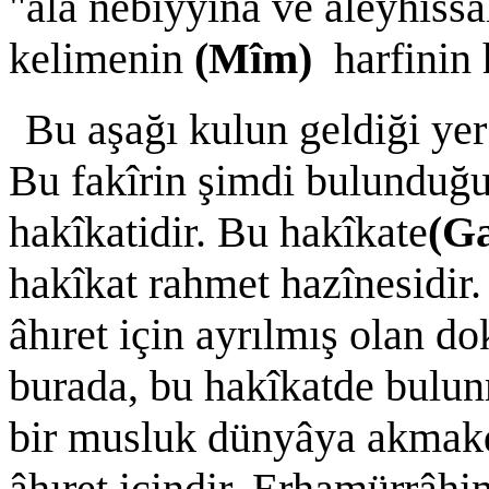
"alâ nebiyyinâ ve aleyhissa
kelimenin
(Mîm)
harfinin 
Bu aşağı kulun geldiği yer
Bu fakîrin şimdi bulunduğu 
hakîkatidir. Bu hakîkate
(G
hakîkat rahmet hazînesidir
âhıret için ayrılmış olan 
burada, bu hakîkatde bulun
bir musluk dünyâya akmakd
âhıret içindir. Erhamürrâhi