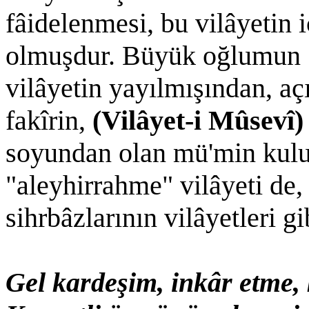
fâidelenmesi, bu vilâyetin
olmuşdur. Büyük oğlumun "a
vilâyetin yayılmışından, a
fakîrin,
(Vilâyet-i Mûsevî
soyundan olan mü'min kulun
"aleyhirrahme" vilâyeti de,
sihrbâzlarının vilâyetleri g
Gel kardeşim, inkâr etme, 