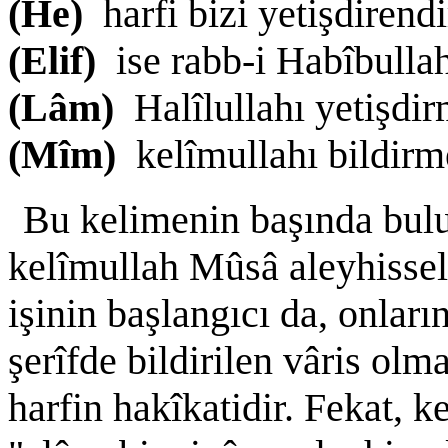
(He)
harfi bizi yetişdirendi
(Elif)
ise rabb-i Habîbullah
(Lâm)
Halîlullahı yetişdir
(Mîm)
kelîmullahı bildirm
Bu kelimenin başında bu
kelîmullah Mûsâ aleyhissel
işinin başlangıcı da, onlar
şerîfde bildirilen vâris ol
harfin hakîkatidir. Fekat, 