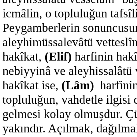
icmâlin, o topluluğun tafsîli
Peygamberlerin sonuncusun
aleyhimüssalevâtü vetteslîm
hakîkat,
(Elif)
harfinin hakî
nebiyyinâ ve aleyhissalâtü 
hakîkat ise,
(Lâm)
harfini
topluluğun, vahdetle ilgisi
gelmesi kolay olmuşdur. Ç
yakındır. Açılmak, dağılma