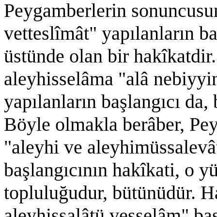
Peygamberlerin sonuncusun
vetteslîmât" yapılanların b
üstünde olan bir hakîkatdir
aleyhisselâma "alâ nebiyyi
yapılanların başlangıcı da
Böyle olmakla berâber, Pe
"aleyhi ve aleyhimüssalevât
başlangıcının hakîkati, o y
topluluğudur, bütünüdür. Ha
aleyhissalâtü vesselâm" baş