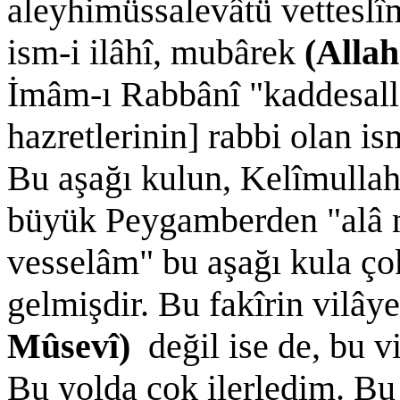
aleyhimüssalevâtü vetteslîmâ
ism-i ilâhî, mubârek
(Alla
İmâm-ı Rabbânî "kaddesalla
hazretlerinin] rabbi olan 
Bu aşağı kulun, Kelîmullah 
büyük Peygamberden "alâ n
vesselâm" bu aşağı kula ço
gelmişdir. Bu fakîrin vilây
Mûsevî)
değil ise de, bu v
Bu yolda çok ilerledim. Bu