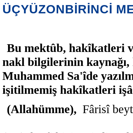
ÜÇYÜZONBİRİNCİ M
Bu mektûb, hakîkatleri ve
nakl bilgilerinin kaynağı,
Muhammed Sa'îde yazılmışd
işitilmemiş hakîkatleri iş
(Allahümme),
Fârisî beyt