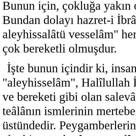
Bunun için, çokluğa yakın
Bundan dolayı hazret-i İbr
aleyhissalâtü vesselâm" h
çok bereketli olmuşdur.
İşte bunun içindir ki, in
"aleyhisselâm", Halîlullah 
ve bereketi gibi olan salevâ
teâlânın ismlerinin mertebes
üstündedir. Peygamberleri