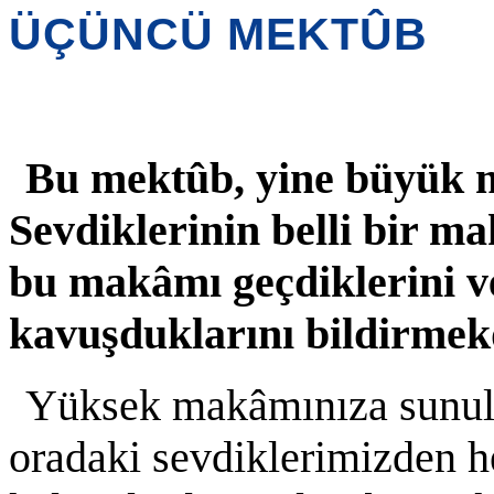
ÜÇÜNCÜ MEKTÛB
Bu mektûb, yine büyük m
Sevdiklerinin belli bir m
bu makâmı geçdiklerini ve
kavuşduklarını bildirmek
Yüksek makâmınıza sunulu
oradaki sevdiklerimizden h