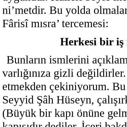
ni’metdir. Bu yolda olmala
Fârisî mısra’ tercemesi:
Herkesi bir iş
Bunların ismlerini açıkla
varlığınıza gizli değildirle
etmekden çekiniyorum. Bu
Seyyid Şâh Hüseyn, çalışır
(Büyük bir kapı önüne gelm
kapısıdır dediler. İçeri bak