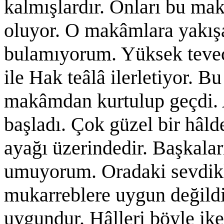
kalmışlardır. Onları bu ma
oluyor. O makâmlara yakış
bulamıyorum. Yüksek tevec
ile Hak teâlâ ilerletiyor. B
makâmdan kurtulup geçdi. Al
başladı. Çok güzel bir hâld
ayağı üzerindedir. Başkalar
umuyorum. Oradaki sevdikle
mukarreblere uygun değildir
uygundur. Hâlleri böyle ike