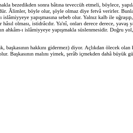
apmakla bezedikden sonra bâtına teveccüh etmeli, böylece, yap
. Âlimler, böyle olur, şöyle olmaz diye fetvâ verirler. Bunla
ı islâmiyyeye yapışmasına sebeb olur. Yalnız kalb ile uğraş
r hâsıl olması, istidrâcdır. Ya'nî, onları derece derece, yavaş
ânın ahkâm-ı islâmiyyeye yapışmakla süslenmesidir. Doğru yol, 
ak, başkasının hakkını gidermez) diyor. Açlıkdan ölecek olan
 olur. Başkasının malını yimek, şerâb içmekden dahâ büyük gü