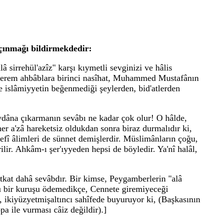
açınmağı bildirmekdedir:
â sirrehül'azîz" karşı kıymetli sevginizi ve hâlis
muhterem ahbâblara birinci nasîhat, Muhammed Mustafânın
e islâmiyyetin beğenmediği şeylerden, bid'atlerden
eydâna çıkarmanın sevâbı ne kadar çok olur! O hâlde,
er a'zâ hareketsiz oldukdan sonra biraz durmalıdır ki,
efî âlimleri de sünnet demişlerdir. Müslimânların çoğu,
ir. Ahkâm-ı şer'ıyyeden hepsi de böyledir. Ya'nî halâl,
atkat dahâ sevâbdır. Bir kimse, Peygamberlerin "alâ
bu bir kuruşu ödemedikçe, Cennete giremiyeceği
d, ikiyüzyetmişaltıncı sahîfede buyuruyor ki, (Başkasının
pa ile vurması câiz değildir).]