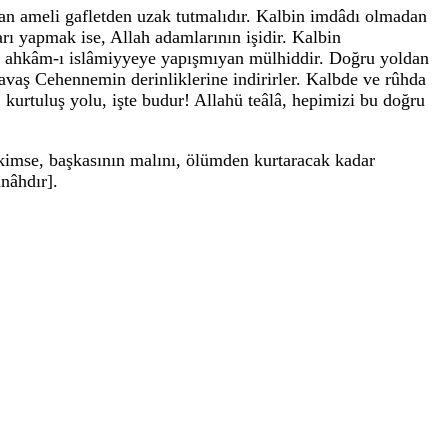
ılan ameli gafletden uzak tutmalıdır. Kalbin imdâdı olmadan
rı yapmak ise, Allah adamlarının işidir. Kalbin
ıp, ahkâm-ı islâmiyyeye yapışmıyan mülhiddir. Doğru yoldan
 yavaş Cehennemin derinliklerine indirirler. Kalbde ve rûhda
kurtuluş yolu, işte budur! Allahü teâlâ, hepimizi bu doğru
 kimse, başkasının malını, ölümden kurtaracak kadar
nâhdır].