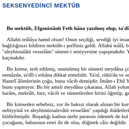
SEKSENYEDİNCİ MEKTÛB
Bu mektûb, Efganistânlı Feth hâna yazılmış olup, ta'd
Allahü teâlâya hamd olsun! Onun seçdiği, sevdiği iyi insanl
bağlılığınızı bildiren mektûb-ı şerîfiniz geldi. Allahü teâ
"aleyhissalâtü vesselâm" sünnet-i seniyyesine yapışmakdır. Y
kaçmakdır.
Bir kimse, terk edilmiş, unutulmuş bir sünneti meydâna çı
nemâzda, ta'dîl-i erkâna dikkat etmelidir. Ya'nî, rükü'da ve
Hanefî âlimlerinin çoğu, buna vâcib demişdir. İmâm-ı Ebû Yû
bunu yapmıyor. Bu bir ameli meydâna çıkarana, Allah yolunda
harâm, mekrûh, farz, vâcib ve sünnetlerden birini öğretip, g
Bir kimseden sebebsiz, zor ile haksız olarak alınan bir ku
nebiyyinâ ve aleyhimüssalevâtü vesselâm" yapdığı ibâdetleri
bildirilmişdir. Boşadığı kadına mehr parasını ödemek de kul 
çocuğunu, babasının emri ile de olsa, döğmek câiz değildir. Ho