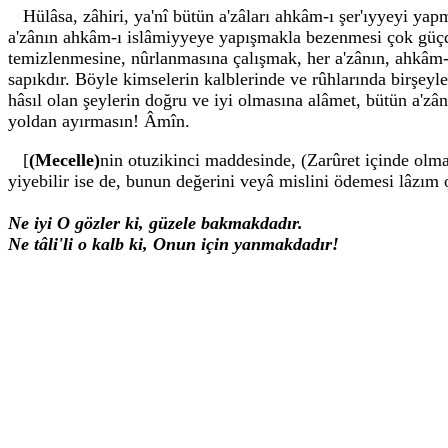
Hülâsa, zâhiri, ya'nî bütün a'zâları ahkâm-ı şer'ıyyeyi y
a'zânın ahkâm-ı islâmiyyeye yapışmakla bezenmesi çok güçdür
temizlenmesine, nûrlanmasına çalışmak, her a'zânın, ahkâm-
sapıkdır. Böyle kimselerin kalblerinde ve rûhlarında birşeyle
hâsıl olan şeylerin doğru ve iyi olmasına alâmet, bütün a'z
yoldan ayırmasın! Âmîn.
[
(Mecelle)
nin otuzikinci maddesinde, (Zarûret içinde olm
yiyebilir ise de, bunun değerini veyâ mislini ödemesi lâzım
Ne iyi O gözler ki, güzele bakmakdadır.
Ne tâli'li o kalb ki, Onun için yanmakdadır!