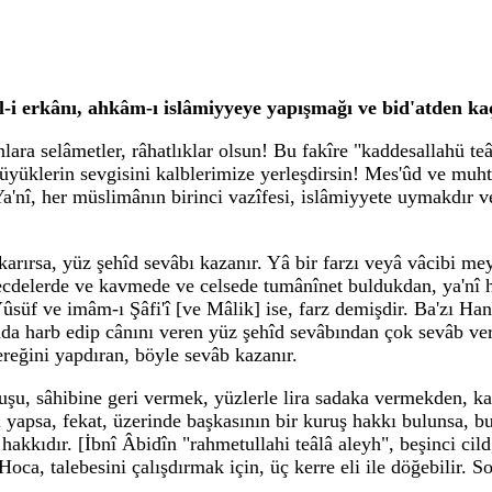
îl-i erkânı, ahkâm-ı islâmiyyeye yapışmağı ve bid'atden k
ara selâmetler, râhatlıklar olsun! Bu fakîre "kaddesallahü teâl
lâ, büyüklerin sevgisini kalblerimize yerleşdirsin! Mes'ûd ve 
a'nî, her müslimânın birinci vazîfesi, islâmiyyete uymakdır v
karırsa, yüz şehîd sevâbı kazanır. Yâ bir farzı veyâ vâcibi m
 secdelerde ve kavmede ve celsede tumânînet buldukdan, ya'nî h
süf ve imâm-ı Şâfi'î [ve Mâlik] ise, farz demişdir. Ba'zı Han
 harb edip cânını veren yüz şehîd sevâbından çok sevâb veril
ereğini yapdıran, böyle sevâb kazanır.
ruşu, sâhibine geri vermek, yüzlerle lira sadaka vermekden, k
 yapsa, fekat, üzerinde başkasının bir kuruş hakkı bulunsa, 
hakkıdır. [İbnî Âbidîn "rahmetullahi teâlâ aleyh", beşinci cil
ca, talebesini çalışdırmak için, üç kerre eli ile döğebilir. So