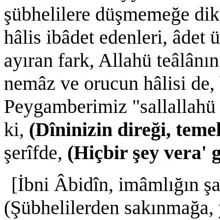
şübhelilere düşmemeğe dik
hâlis ibâdet edenleri, âdet
ayıran fark, Allahü teâlânı
nemâz ve orucun hâlisi de,
Peygamberimiz "sallallahü 
ki,
(Dîninizin direği, teme
şerîfde,
(Hiçbir şey vera' 
[İbni Âbidîn, imâmlığın şa
(Şübhelilerden sakınmağa, 