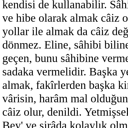
kendisi de kullanabilir. Sâh
ve hibe olarak almak câiz ol
yollar ile almak da câiz deği
dönmez. Eline, sâhibi bili
geçen, bunu sâhibine vermel
sadaka vermelidir. Başka y
almak, fakîrlerden başka k
vârisin, harâm mal olduğunu
câiz olur, denildi. Yetmişs
Bey' ve şirâda kolaylık olm