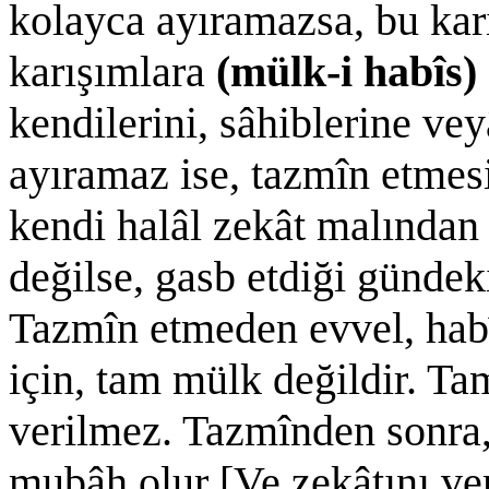
kolayca ayıramazsa, bu kar
karışımlara
(mülk-i habîs)
kendilerini, sâhiblerine vey
ayıramaz ise, tazmîn etmes
kendi halâl zekât malından 
değilse, gasb etdiği gündek
Tazmîn etmeden evvel, hab
için, tam mülk değildir. T
verilmez. Tazmînden sonra,
mubâh olur [Ve zekâtını ver