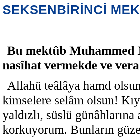
SEKSENBİRİNCİ ME
Bu mektûb Muhammed Mu
nasîhat vermekde ve vera'
Allahü teâlâya hamd olsu
kimselere selâm olsun! Kıy
yaldızlı, süslü günâhların
korkuyorum. Bunların güzel