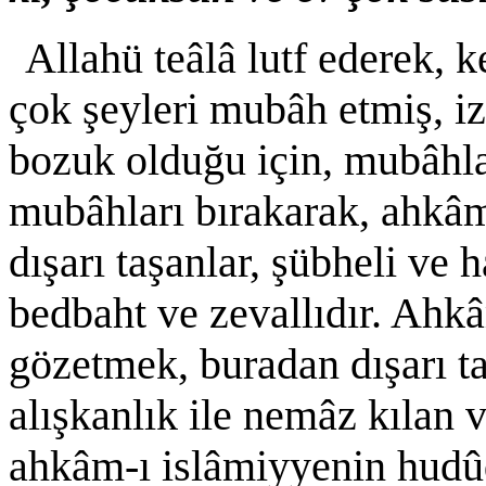
Allahü teâlâ lutf ederek, 
çok şeyleri mubâh etmiş, iz
bozuk olduğu için, mubâhl
mubâhları bırakarak, ahkâ
dışarı taşanlar, şübheli ve
bedbaht ve zevallıdır. Ah
gözetmek, buradan dışarı t
alışkanlık ile nemâz kılan 
ahkâm-ı islâmiyyenin hudû