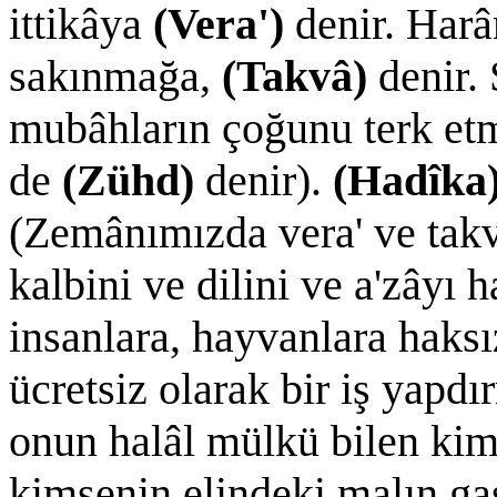
ittikâya
(Vera')
denir. Har
sakınmağa,
(Takvâ)
denir.
mubâhların çoğunu terk et
de
(Zühd)
denir).
(Hadîka
(Zemânımızda vera' ve takv
kalbini ve dilini ve a'zâyı
insanlara, hayvanlara haks
ücretsiz olarak bir iş yapd
onun halâl mülkü bilen kims
kimsenin elindeki malın gas