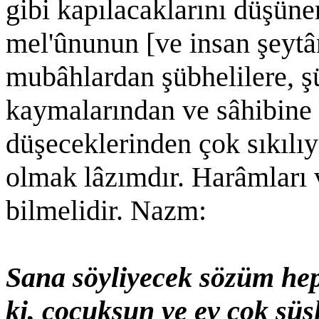
gibi kapılacaklarını düşüne
mel'ûnunun [ve insan şeytân
mubâhlardan şübhelilere, ş
kaymalarından ve sâhibine
düşeceklerinden çok sıkılı
olmak lâzımdır. Harâmları v
bilmelidir. Nazm:
Sana söyliyecek sözüm hep
ki, çocuksun ve ev çok süs