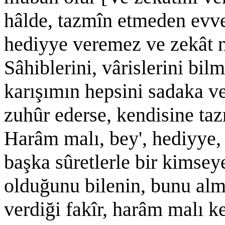
hâlde, tazmîn etmeden evv
hediyye veremez ve zekât n
Sâhiblerini, vârislerini bil
karışımın hepsini sadaka ve
zuhûr ederse, kendisine taz
Harâm malı, bey', hediyye, 
başka sûretlerle bir kimsey
olduğunu bilenin, bunu alm
verdiği fakîr, harâm malı k