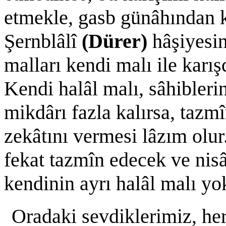
etmekle, gasb günâhından 
Şernblâlî
(Dürer)
hâşiyesin
malları kendi malı ile karış
Kendi halâl malı, sâhibler
mikdârı fazla kalırsa, tazm
zekâtını vermesi lâzım olur
fekat tazmîn edecek ve nis
kendinin ayrı halâl malı yo
Oradaki sevdiklerimiz, her