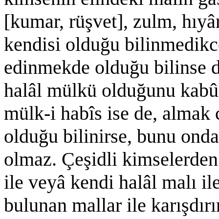
[kumar, rüşvet], zulm, hıyâ
kendisi olduğu bilinmedikce
edinmekde olduğu bilinse d
halâl mülkü olduğunu kabûl
mülk-i habîs ise de, almak 
olduğu bilinirse, bunu onda
olmaz. Çeşidli kimselerden 
ile veyâ kendi halâl malı i
bulunan mallar ile karışdırı