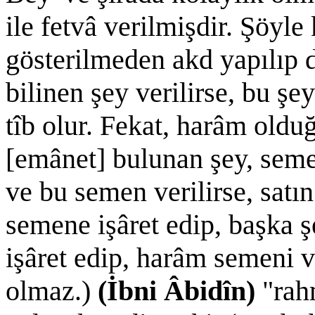
ile fetvâ verilmişdir. Şöyle
gösterilmeden akd yapılıp 
bilinen şey verilirse, bu şey
tîb olur. Fekat, harâm oldu
[emânet] bulunan şey, semen
ve bu semen verilirse, satı
semene işâret edip, başka 
işâret edip, harâm semeni v
olmaz.)
(İbni Âbidîn)
"rah