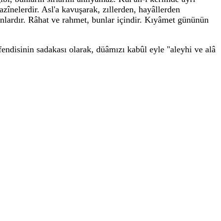
hazînelerdir. Asl'a kavuşarak, zıllerden, hayâllerden
unlardır. Râhat ve rahmet, bunlar içindir. Kıyâmet gününün
endisinin sadakası olarak, düâmızı kabûl eyle "aleyhi ve alâ