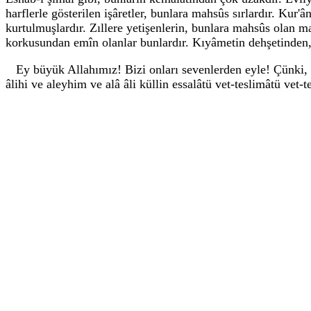
harflerle gösterilen işâretler, bunlara mahsûs sırlardır. Kur'â
kurtulmuşlardır. Zıllere yetişenlerin, bunlara mahsûs olan 
korkusundan emîn olanlar bunlardır. Kıyâmetin dehşetinden, 
Ey büyük Allahımız! Bizi onları sevenlerden eyle! Çünki, o
âlihi ve aleyhim ve alâ âli küllin essalâtü vet-teslimâtü vet