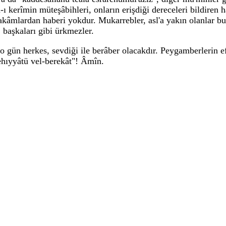
n-ı kerîmin müteşâbihleri, onların erişdiği dereceleri bildiren 
makâmlardan haberi yokdur. Mukarrebler, asl'a yakın olanlar b
başkaları gibi ürkmezler.
 gün herkes, sevdiği ile berâber olacakdır. Peygamberlerin ef
-tehıyyâtü vel-berekât"! Âmîn.