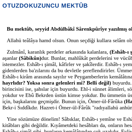
OTUZDOKUZUNCU MEKTÛB
Bu mektûb, seyyid Abdülbâkî Sârenkpûrîye yazılmış ol
Allahü teâlâya hamd olsun. Onun seçdiği kullara selâm ols
Zulmânî, karanlık perdeler arkasında kalanlara,
(Eshâb-ı 
aşanlar
(Sâbikûn)
dur. Bunlar, mahlûkât perdelerini ve vücûb p
istemezler. Eshâb-ı şimâl, kâfirler ve şakîlerdir. Eshâb-ı y
gidenlerden ba'zılarını da bu devletle şereflendirirler. Ümme
Eshâb-ı kirâm arasında sayılır ve Peygamberlerin kemâlâtın
hayrlıdır? Yoksa sonra gelenleri mi? Belli değil)
buyurdu. 
birincisini ise, şahslar için buyurdu. Ehl-i sünnet âlimleri
yokdur ve Ebû Bekrden üstün kimse yokdur. Bu ümmetin üstü
için, başkalarını geçmişdir. Bunun için, Ömer-ül-Fârûka
(Ha
Bekr-i Sıddîkdır. Hazret-i Ömer-ül-Fârûk "radıyallahü anhüm
Yine sözümüze dönelim! Sâbıklar, Eshâb-ı yemîne ve Eshâb-ı
kitâbları gibi değildir. Kıyâmetdeki hesâbları da, onların h
Eshâb-ı şimâl gibi, bunların kemâlâtından çok uzakdır. Evliy