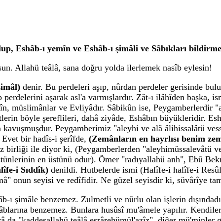
up, Eshâb-ı yemîn ve Eshâb-ı şimâli ve Sâbıkları bildirm
un. Allahü teâlâ, sana doğru yolda ilerlemek nasîb eylesin!
şimâl)
denir. Bu perdeleri aşıp, nûrdan perdeler gerisinde bul
erdelerini aşarak asl'a varmışlardır. Zât-ı ilâhîden başka, ismle
emîn, müslimânlar ve Evliyâdır. Sâbikûn ise, Peygamberlerdir 
tlerin böyle şereflileri, dahâ ziyâde, Eshâbın büyükleridir. E
a kavuşmuşdur. Peygamberimiz "aleyhi ve alâ âlihissalâtü ves
Evet bir hadîs-i şerîfde,
(Zemânların en hayrlısı benim z
, söz birliği ile diyor ki, (Peygamberlerden "aleyhimüssalevât
nlerinin en üstünü odur). Ömer "radıyallahü anh", Ebû Bekr-
lîfe-i Sıddîk)
denildi. Hutbelerde ismi (Halîfe-i halîfe-i Resû
â" onun seyisi ve redîfidir. Ne güzel seyisdir ki, süvârîye 
 şimâle benzemez. Zulmetli ve nûrlu olan işlerin dışındadır. 
esâblarına benzemez. Bunlara husûsî mu'âmele yapılır. Kendiler
â da "kaddesallahü teâlâ esrârehümül'azîz", diğer mü'minler gi