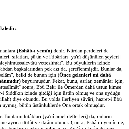
ekdedir:
unanlara
(Eshâb-ı yemîn)
denir. Nûrdan perdeleri de
ri, sıfatları, şü'ûn ve i'tibârları [ya'nî düşünülen şeyleri]
"aleyhimüssalevâtü vetteslîmât". Bu büyüklerin izinde
shâbdan başkalarından pek azı da, şereflenmişdir. Bunlar da,
selâm", belki de bunun için
(Önce gelenleri mi dahâ
emânımdır)
buyurmuşdur. Fekat, bunu, asrlar, zemânlar için,
ü vetteslîmât" sonra, Ebû Bekr ile Ömerden dahâ üstün kimse
i Sıddîkın izinde gitdiği için üstün olmuş ve ona uyduğu
lillah) diye okundu. Bu yolda ilerliyen süvârî, hazret-i Ebû
tam uymuş, bütün üstünlüklerde Ona ortak olmuşdur.
Bunların kitâbları [ya'nî amel defterleri] da, onların
ine ayrıca iltifât ve ikrâm olunur. Çünki, Eshâb-ı yemîn de,
bi, bunların sırlarını anlıyamaz. Kur'ân-ı kerîmde ayrı