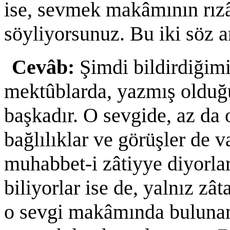
ise, sevmek makâmının rız
söyliyorsunuz. Bu iki söz a
Cevâb:
Şimdi bildirdiği
mektûblarda, yazmış old
başkadır. O sevgide, az da 
bağlılıklar ve görüşler de v
muhabbet-i zâtiyye diyorla
biliyorlar ise de, yalnız zâ
o sevgi makâmında bulunan 