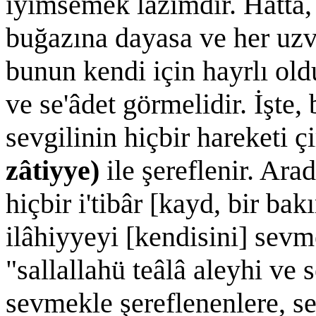
iyimsemek lâzımdır. Hattâ, 
buğazına dayasa ve her uzv
bunun kendi için hayrlı old
ve se'âdet görmelidir. İşte,
sevgilinin hiçbir hareketi 
zâtiyye)
ile şereflenir. Arad
hiçbir i'tibâr [kayd, bir ba
ilâhiyyeyi [kendisini] sev
"sallallahü teâlâ aleyhi ve
sevmekle şereflenenlere, se