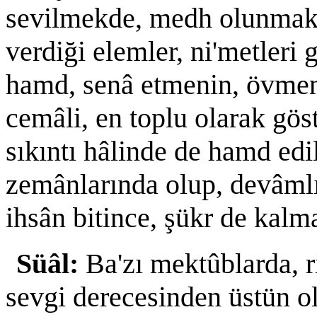
sevilmekde, medh olunmakd
verdiği elemler, ni'metleri 
hamd, senâ etmenin, övmeni
cemâli, en toplu olarak gös
sıkıntı hâlinde de hamd edi
zemânlarında olup, devâmlı
ihsân bitince, şükr de kalm
Süâl:
Ba'zı mektûblarda, 
sevgi derecesinden üstün o