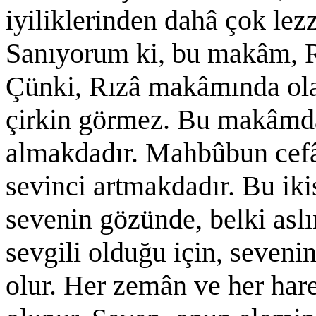
iyiliklerinden dahâ çok lezz
Sanıyorum ki, bu makâm, 
Çünki, Rızâ makâmında olan
çirkin görmez. Bu makâmda
almakdadır. Mahbûbun cefâs
sevinci artmakdadır. Bu iki
sevenin gözünde, belki aslı
sevgili olduğu için, seven
olur. Her zemân ve her har