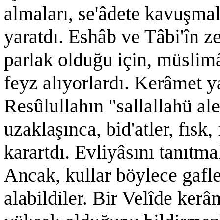
almaları, se'âdete kavuşmal
yaratdı. Eshâb ve Tâbi'în z
parlak olduğu için, müslimâ
feyz alıyorlardı. Kerâmet 
Resûlullahın "sallallahü a
uzaklaşınca, bid'atler, fısk,
karartdı. Evliyâsını tanıtma
Ancak, kullar böylece gafl
alabildiler. Bir Velîde ker