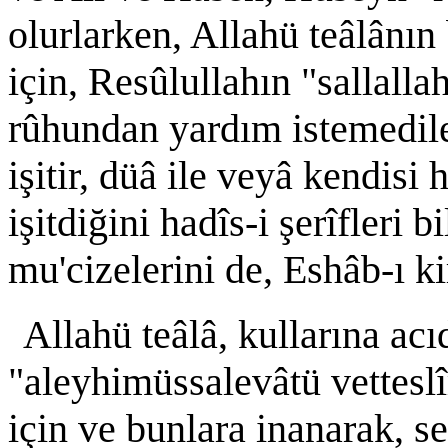
olurlarken, Allahü teâlânın
için, Resûlullahın "sallall
rûhundan yardım istemediler
işitir, düâ ile veyâ kendisi
işitdiğini hadîs-i şerîfleri 
mu'cizelerini de, Eshâb-ı k
Allahü teâlâ, kullarına ac
"aleyhimüssalevâtü vetteslî
için ve bunlara inanarak, s