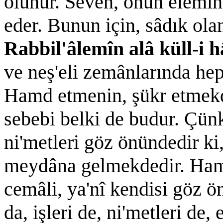
olunur. Seven, onun elemin
eder. Bunun için, sâdık ola
Rabbil'âlemîn alâ küll-i h
ve neş'eli zemânlarında he
Hamd etmenin, şükr etmekd
sebebi belki de budur. Çünk
ni'metleri göz önündedir ki,
meydâna gelmekdedir. Hamd
cemâli, ya'nî kendisi göz önü
da, işleri de, ni'metleri de