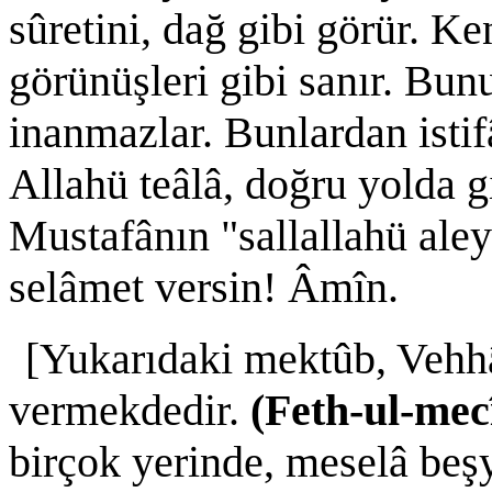
sûretini, dağ gibi görür. Ke
görünüşleri gibi sanır. Bunu
inanmazlar. Bunlardan isti
Allahü teâlâ, doğru yolda
Mustafânın "sallallahü aley
selâmet versin! Âmîn.
[Yukarıdaki mektûb, Vehhâ
vermekdedir.
(Feth-ul-mec
birçok yerinde, meselâ beş