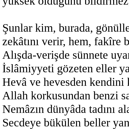
yüksek olduğunu bildirmez
Şunlar kim, burada, gönülle
zekâtını verir, hem, fakîre 
Alışda-verişde sünnete uyar
İslâmiyyeti gözeten eller y
Hevâ ve hevesden kendini 
Allah korkusundan benzi sa
Nemâzın dünyâda tadını al
Secdeye bükülen beller ya