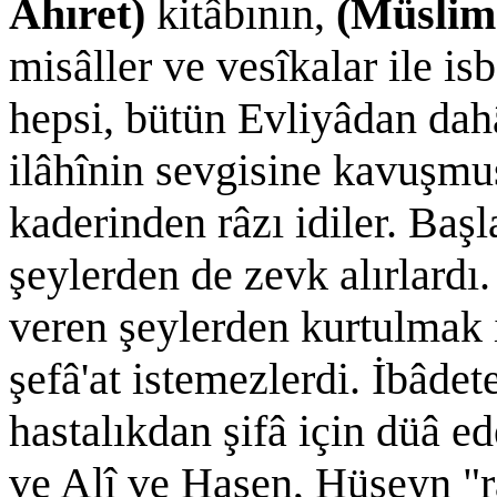
Âhıret)
kitâbının,
(Müslim
misâller ve vesîkalar ile is
hepsi, bütün Evliyâdan dahâ
ilâhînin sevgisine kavuşmu
kaderinden râzı idiler. Başla
şeylerden de zevk alırlardı.
veren şeylerden kurtulmak i
şefâ'at istemezlerdi. İbâde
hastalıkdan şifâ için düâ e
ve Alî ve Hasen, Hüseyn "