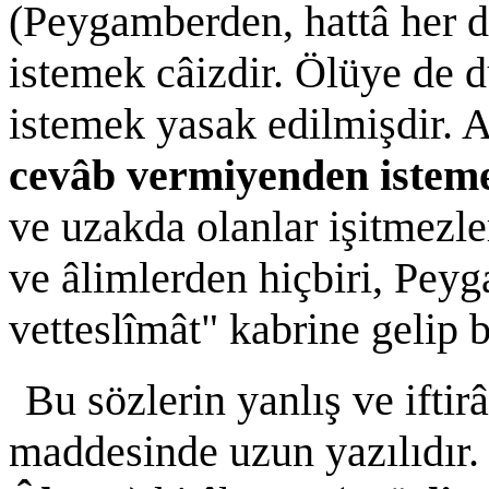
(Peygamberden, hattâ her di
istemek câizdir. Ölüye de d
istemek yasak edilmişdir. A
cevâb vermiyenden isteme
ve uzakda olanlar işitmezl
ve âlimlerden hiçbiri, Pey
vetteslîmât" kabrine gelip b
Bu sözlerin yanlış ve iftir
maddesinde uzun yazılıdır