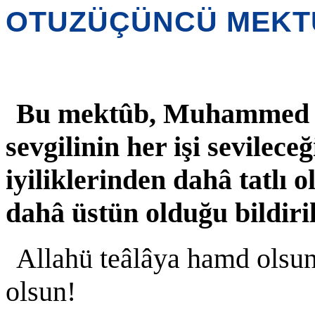
OTUZÜÇÜNCÜ MEKT
Bu mektûb, Muhammed Sâ
sevgilinin her işi sevileceğ
iyiliklerinden dahâ tatlı
dahâ üstün olduğu bildir
Allahü teâlâya hamd olsun
olsun!