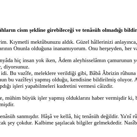
ların cism şekline girebileceği ve tenâsüh olmadığı bildi
. Kıymetli mektûbunuzu aldık. Güzel hâllerinizi anlayınca, se
ıfatlarının Onunla olduğuna inanamıyorum. Onu herşeyden, her
dünyâda hiç insan yok iken, Âdem aleyhisselâmın çamurunun yo
r, diyorsunuz.
. Bu vazîfe, meleklere verildiği gibi, Bâbâ Âbrizin rûhuna d
nun bu vazîfeyi yapmış olduğu, kendisine bildirilmiş oluyor. 
pdığı işleri yapabilmeleri kudretini vermesi câizdir.
 mühim büyük işler yapmış olduklarını haber vermişdir ki, bun
mişdir.
 tenâsüh sanmışdır. Hâşâ ve kellâ, hiç tenâsüh değildir. Ya'nî 
k şey çokdur. Kalbime şaşılacak bilgiler gelmekdedir. Nasîb