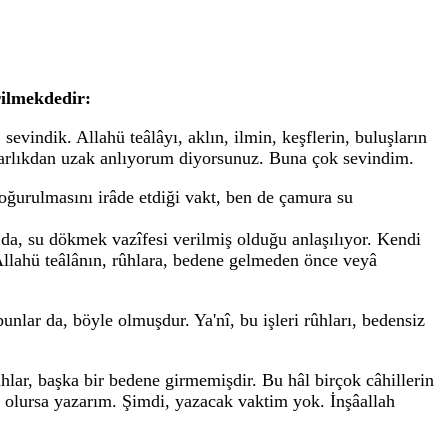
rilmekdedir:
vindik. Allahü teâlâyı, aklın, ilmin, keşflerin, buluşların
 varlıkdan uzak anlıyorum diyorsunuz. Buna çok sevindim.
ğurulmasını irâde etdiği vakt, ben de çamura su
a, su dökmek vazîfesi verilmiş olduğu anlaşılıyor. Kendi
Allahü teâlânın, rûhlara, bedene gelmeden önce veyâ
lar da, böyle olmuşdur. Ya'nî, bu işleri rûhları, bedensiz
rûhlar, başka bir bedene girmemişdir. Bu hâl birçok câhillerin
 olursa yazarım. Şimdi, yazacak vaktim yok. İnşâallah