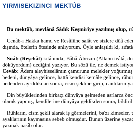
YİRMİSEKİZİNCİ MEKTÛB
Bu mektûb, mevlânâ Sâdık Keşmîrîye yazılmış olup, rûh
Cenâb-ı Hakka hamd ve Resûlüne salât ve sizlere düâ ederim
dışında, ötelerin ötesinde anlıyorum. Öyle anlaşıldı ki, s
Süâl: (Reşehât)
kitâbında, Bâbâ Âbrizin (Allahü teâlâ, 
döküyordum) dediğini yazıyor. Bu sözü ile, ne demek istiyo
Cevâb:
Âdem aleyhisselâmın çamurunu melekler yoğurmuş idi
bedeni, dünyâya gelince, hattâ kendisi kemâle gelince, rûhu
bedenden ayrıldıkdan sonra, cism şekline girip, canlıların ya
Din büyüklerinden birkaçı dünyâya gelmeden asrlarca önce,
olarak yapmış, kendilerine dünyâya geldikden sonra, bildiril
Rûhların, cism şekli alarak iş görmelerini, ba'zı kimseler,
ayaklarının kaymasına sebeb olmuşdur. Bunun üzerine yazaca
yazmak nasîb olur.