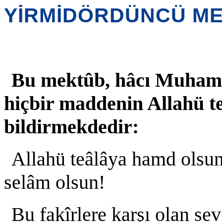
YİRMİDÖRDÜNCÜ M
Bu mektûb, hâcı Muhamm
hiçbir maddenin Allahü t
bildirmekdedir:
Allahü teâlâya hamd olsun 
selâm olsun!
Bu fakîrlere karşı olan sev