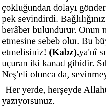
çokluğundan dolayı gönderd
pek sevindirdi. Bağlılığınız
berâber bulundurur. Onun n
etmesine sebeb olur. Bu bü
etmelisiniz!
(Kabz),
ya'nî s
uçuran iki kanad gibidir. Sı
Neş'eli olunca da, sevinme
Her yerde, herşeyde Allahü
yazıyorsunuz.