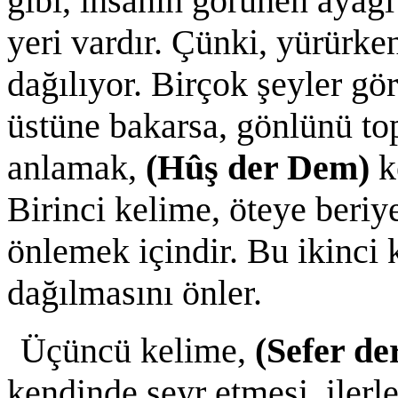
gibi, insanın görünen ayağı
yeri vardır. Çünki, yürürke
dağılıyor. Birçok şeyler g
üstüne bakarsa, gönlünü to
anlamak,
(Hûş der Dem)
k
Birinci kelime, öteye beri
önlemek içindir. Bu ikinci 
dağılmasını önler.
Üçüncü kelime,
(Sefer de
kendinde seyr etmesi, iler