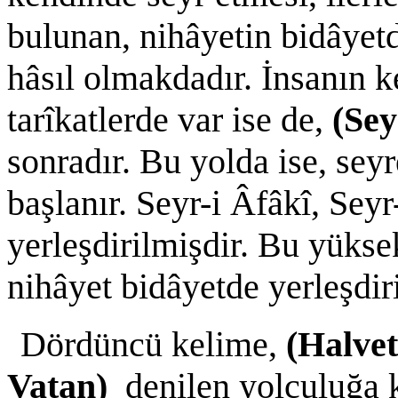
bulunan, nihâyetin bidâyetd
hâsıl olmakdadır. İnsanın 
tarîkatlerde var ise de,
(Sey
sonradır. Bu yolda ise, sey
başlanır. Seyr-i Âfâkî, Seyr
yerleşdirilmişdir. Bu yüks
nihâyet bidâyetde yerleşdir
Dördüncü kelime,
(Halve
Vatan)
denilen yolculuğa 