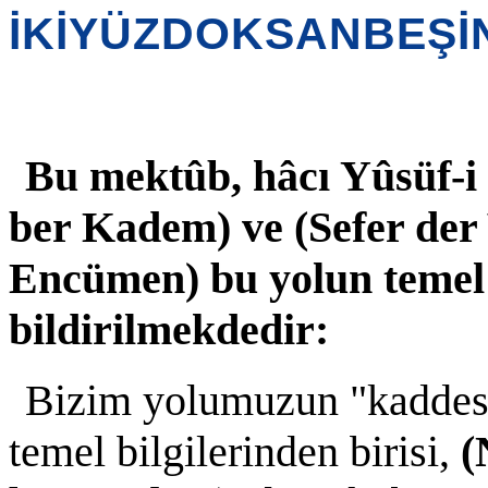
İKİYÜZDOKSANBEŞİ
Bu mektûb, hâcı Yûsüf-i 
ber Kadem) ve (Sefer der 
Encümen) bu yolun temel 
bildirilmekdedir:
Bizim yolumuzun "kaddesal
temel bilgilerinden birisi,
(