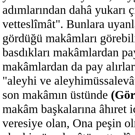
adımlarından dahâ yukarı 
vetteslîmât". Bunlara uyanl
gördüğü makâmları görebili
basdıkları makâmlardan pay 
makâmlardan da pay alırla
"aleyhi ve aleyhimüssalevâ
son makâmın üstünde
(Gö
makâm başkalarına âhıret iç
veresiye olan, Ona peşin o