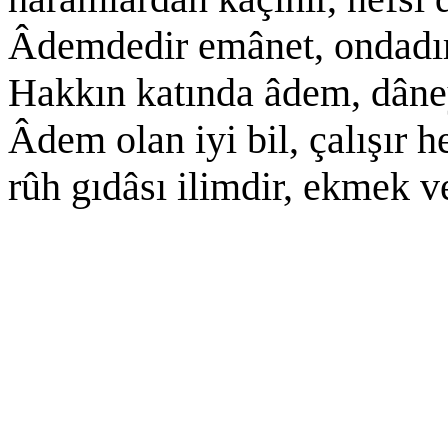
Âdemdedir emânet, ondadır
Hakkın katında âdem, dâney
Âdem olan iyi bil, çalışır h
rûh gıdâsı ilimdir, ekmek v