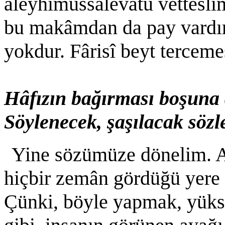
aleyhimüssalevâtü vetteslî
bu makâmdan da pay vardır
yokdur. Fârisî beyt terceme
Hâfızın bağırması boşuna 
Söylenecek, şaşılacak sözle
Yine sözümüze dönelim. A
hiçbir zemân gördüğü yere 
Çünki, böyle yapmak, yüks