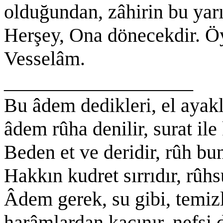
olduğundan, zâhirin bu yarı
Herşey, Ona dönecekdir. Öy
Vesselâm.
___________________
Bu âdem dedikleri, el ayakl
âdem rûha denilir, surat ile
Beden et ve deridir, rûh bun
Hakkın kudret sırrıdır, rûhs
Âdem gerek, su gibi, temizl
harâmlardan kaçınır, nefsi 