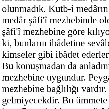
olunmadık. Kutb-i medârın 
medâr şâfi'î mezhebinde ol
şâfi'î mezhebine göre kılıy
ki, bunların ibâdetine sev
kimseler gibi ibâdet ederler
Bu konuşmadan da anladım k
mezhebine uygundur. Peyga
mezhebine bağlılığı vardır
gelmiyecekdir. Bu ümmete 