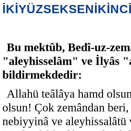
İKİYÜZSEKSENİKİNC
Bu mektûb, Bedî-uz-zemâ
"aleyhisselâm" ve İlyâs "
bildirmekdedir:
Allahü teâlâya hamd olsun
olsun! Çok zemândan beri, 
nebiyyinâ ve aleyhissalâtü