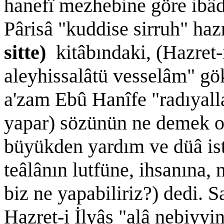
hanefî mezhebine göre ib
Pârisâ "kuddise sirruh" haz
sitte)
kitâbındaki, (Hazret-
aleyhissalâtü vesselâm" gö
a'zam Ebû Hanîfe "radıyall
yapar) sözünün ne demek ol
büyükden yardım ve düâ is
teâlânın lutfüne, ihsanına,
biz ne yapabiliriz?) dedi. S
Hazret-i İlyâs "alâ nebiyyi