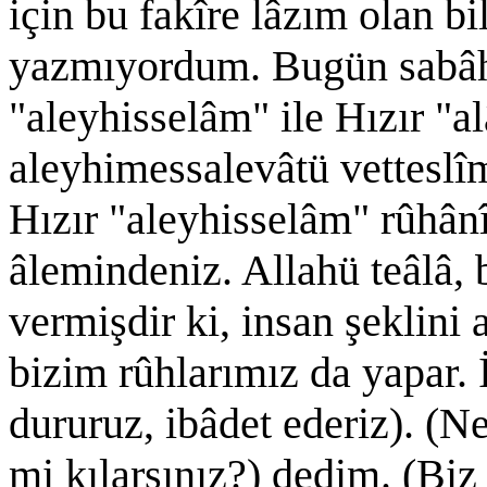
için bu fakîre lâzım olan b
yazmıyordum. Bugün sabâh 
"aleyhisselâm" ile Hızır "a
aleyhimessalevâtü vetteslîm
Hızır "aleyhisselâm" rûhânî
âlemindeniz. Allahü teâlâ, 
vermişdir ki, insan şeklini a
bizim rûhlarımız da yapar. 
dururuz, ibâdet ederiz). (N
mi kılarsınız?) dedim. (Bi