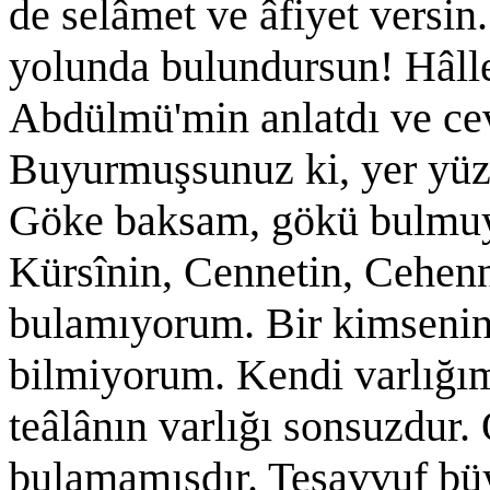
de selâmet ve âfiyet vers
yolunda bulundursun! Hâlle
Abdülmü'min anlatdı ve cev
Buyurmuşsunuz ki, yer yü
Göke baksam, gökü bulmuy
Kürsînin, Cennetin, Cehenn
bulamıyorum. Bir kimsenin 
bilmiyorum. Kendi varlığı
teâlânın varlığı sonsuzdur
bulamamışdır. Tesavvuf büy