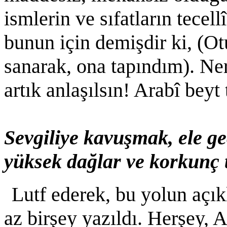
ismlerin ve sıfatların tecell
bunun için demişdir ki, (O
sanarak, ona tapındım). Ne
artık anlaşılsın! Arabî beyt
Sevgiliye kavuşmak, ele g
yüksek dağlar ve korkunç 
Lutf ederek, bu yolun açık
az birşey yazıldı. Herşey, 