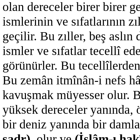
olan dereceler birer birer g
ismlerinin ve sıfatlarının zı
geçilir. Bu zıller, beş aslın
ismler ve sıfatlar tecellî ed
görünürler. Bu tecellîlerden 
Bu zemân itmînân-i nefs hâs
kavuşmak müyesser olur. Bu
yüksek dereceler yanında, 
bir deniz yanında bir daml
sadr)
olur ve
(İslâm-ı hak