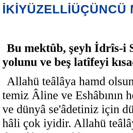
İKİYÜZELLİÜÇÜNCÜ
Bu mektûb, şeyh İdrîs-i 
yolunu ve beş latîfeyi kıs
Allahü teâlâya hamd olsu
temiz Âline ve Eshâbının h
ve dünyâ se'âdetiniz için d
hâli çok iyidir. Allahü teâl