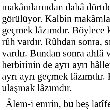
makâmlarından dahâ dörtde
görülüyor. Kalbin makâmlar
geçmek lâzımdır. Böylece ka
rûh vardır. Rûhdan sonra, sı
vardır. Bundan sonra ahfâ v
herbirinin de ayrı ayrı hâll
ayrı ayrı geçmek lâzımdır. 
ulaşmak lâzımdır.
Âlem-i emrin, bu beş latîfe