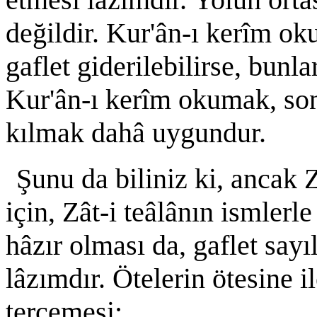
değildir. Kur'ân-ı kerîm o
gaflet giderilebilirse, bunla
Kur'ân-ı kerîm okumak, sond
kılmak dahâ uygundur.
Şunu da biliniz ki, ancak 
için, Zât-i teâlânın ismlerl
hâzır olması da, gaflet sayı
lâzımdır. Ötelerin ötesine il
tercemesi: