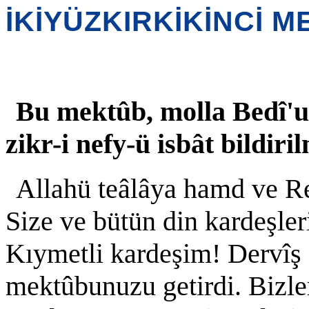
İKİYÜZKIRKİKİNCİ 
Bu mektûb, molla Bedî'ud
zikr-i nefy-ü isbât bildir
Allahü teâlâya hamd ve Re
Size ve bütün din kardeşler
Kıymetli kardeşim! Dervîş
mektûbunuzu getirdi. Bizler