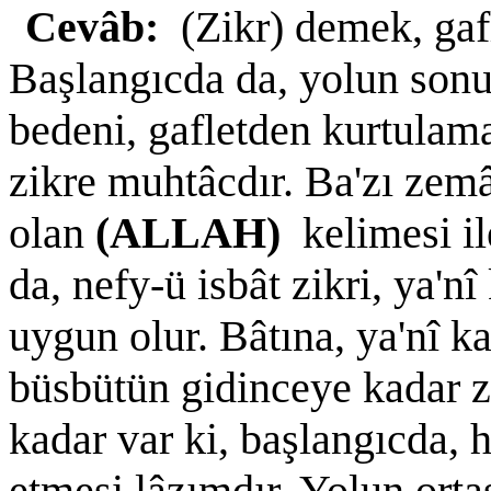
Cevâb:
(Zikr) demek, gaf
Başlangıcda da, yolun sonun
bedeni, gafletden kurtulam
zikre muhtâcdır. Ba'zı zemâ
olan
(ALLAH)
kelimesi il
da, nefy-ü isbât zikri, ya'
uygun olur. Bâtına, ya'nî ka
büsbütün gidinceye kadar zi
kadar var ki, başlangıcda, 
etmesi lâzımdır. Yolun orta