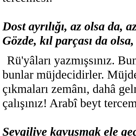
Dost ayrılığı, az olsa da, az
Gözde, kıl parçası da olsa
Rü'yâları yazmışsınız. Bu
bunlar müjdecidirler. Müjd
çıkmaları zemânı, dahâ gel
çalışınız! Arabî beyt tercem
Sevgiliye kavuşmak ele ge