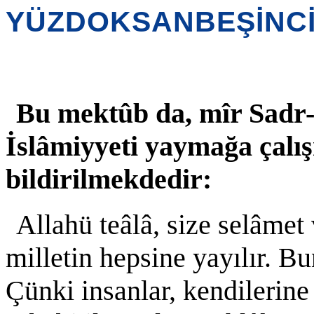
YÜZDOKSANBEŞİNC
Bu mektûb da, mîr Sadr-ı
İslâmiyyeti yaymağa çalı
bildirilmekdedir:
Allahü teâlâ, size selâmet 
milletin hepsine yayılır. Bu
Çünki insanlar, kendilerine 