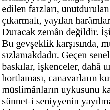
edilen farzları, unutdurula
çıkarmalı, yayılan harâmları
Duracak zemân değildir. İş
Bu gevşeklik karşısında, mü
sızlamakdadır. Geçen sene
baskılar, işkenceler, dahâ 
hortlaması, canavarların ku
müslimânların uykusunu kaç
sünnet-i seniyyenin yayılm