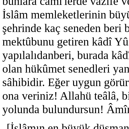
bunlara câmi'lerde vazîfe v
İslâm memleketlerinin büy
şehrinde kaç seneden beri 
mektûbunu getiren kâdî Yûs
yapılalıdanberi, burada kâd
olan hükûmet senedleri yan
sâhibidir. Eğer uygun görü
ona veriniz! Allahü teâlâ, b
yolunda bulundursun! Âmî
[İslâmın en büyük düşmanı 