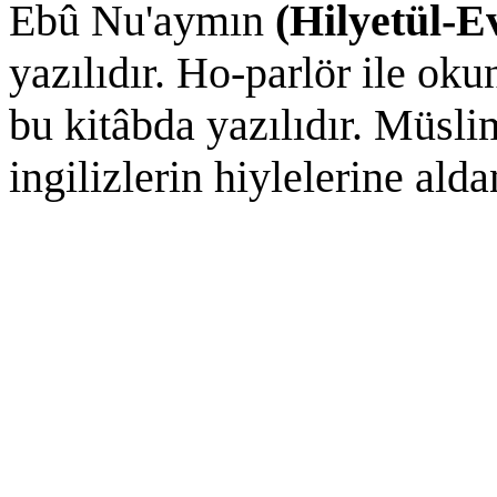
Ebû Nu'aymın
(Hilyetül-E
yazılıdır. Ho-parlör ile ok
bu kitâbda yazılıdır. Müsli
ingilizlerin hiylelerine ald