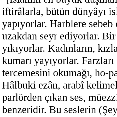
iftirâlarla, bütün dünyâyı 
yapıyorlar. Harblere sebeb 
uzakdan seyr ediyorlar. Bir
yıkıyorlar. Kadınların, kızl
kumarı yayıyorlar. Farzları
tercemesini okumağı, ho-pa
Hâlbuki ezân, arabî kelime
parlörden çıkan ses, müezzi
benzeridir. Bu seslerin (Şe