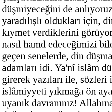
düşmiyeceğini de anlıyoruz
yaradılışlı oldukları için, 
kıymet verdiklerini görüyo
nasıl hamd edeceğimizi bil
geçen senelerde, din düşman
adamları idi. Ya'nî islâm d
girerek yazıları ile, sözler
islâmiyyeti yıkmağa ön aya
uyanık davranınız! Allahına