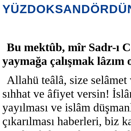
YÜZDOKSANDÖRDÜ
Bu mektûb, mîr Sadr-ı Ci
yaymağa çalışmak lâzım o
Allahü teâlâ, size selâme
sıhhat ve âfiyet versin! İs
yayılması ve islâm düşmanl
çıkarılması haberleri, biz ka