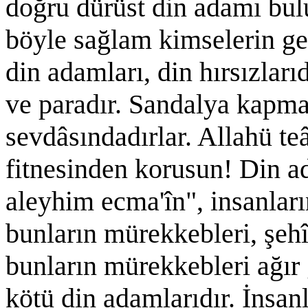
doğru dürüst din adamı bulu
böyle sağlam kimselerin get
din adamları, din hırsızları
ve paradır. Sandalya kapma
sevdâsındadırlar. Allahü te
fitnesinden korusun! Din ad
aleyhim ecma'în", insanları
bunların mürekkebleri, şehîd
bunların mürekkebleri ağır 
kötü din adamlarıdır. İnsanla