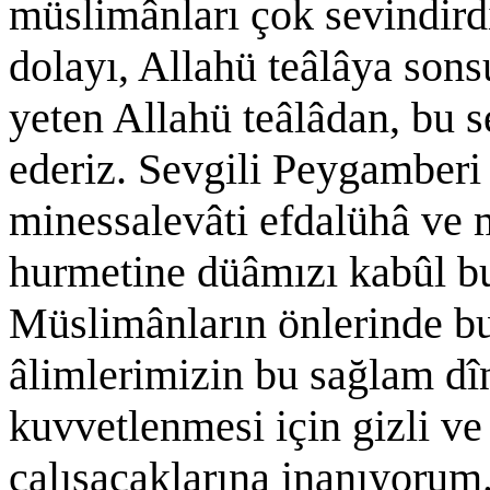
müslimânları çok sevindird
dolayı, Allahü teâlâya son
yeten Allahü teâlâdan, bu se
ederiz. Sevgili Peygamberi 
minessalevâti efdalühâ ve 
hurmetine düâmızı kabûl b
Müslimânların önlerinde bu
âlimlerimizin bu sağlam dî
kuvvetlenmesi için gizli v
çalışacaklarına inanıyorum.