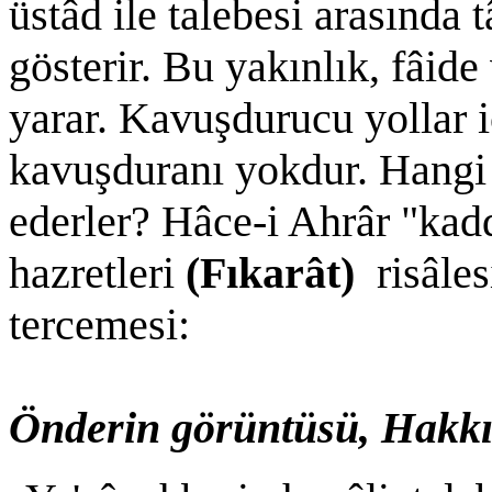
üstâd ile talebesi arasında
gösterir. Bu yakınlık, fâid
yarar. Kavuşdurucu yollar 
kavuşduranı yokdur. Hangi t
ederler? Hâce-i Ahrâr "kadd
hazretleri
(Fıkarât)
risâle
tercemesi:
Önderin görüntüsü, Hakkın