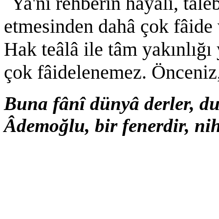
Ya'nî rehberin hayâli, tale
etmesinden dahâ çok fâide v
Hak teâlâ ile tâm yakınlığı
çok fâidelenemez. Önceniz,
Buna fânî dünyâ derler, d
Âdemoğlu, bir fenerdir, ni