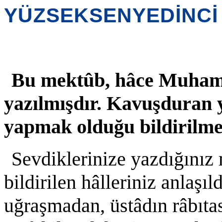
YÜZSEKSENYEDİNCİ
Bu mektûb, hâce Muhamm
yazılmışdır. Kavuşduran yo
yapmak olduğu bildirilme
Sevdiklerinize yazdığınız
bildirilen hâlleriniz anlaşı
uğraşmadan, üstâdın râbıtas