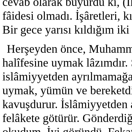
cevâb olarak buyurdu ki, (İ
fâidesi olmadı. İşâretleri, 
Bir gece yarısı kıldığım ik
Herşeyden önce, Muhamme
halîfesine uymak lâzımdır.
islâmiyyetden ayrılmamağa 
uymak, yümün ve bereketdir.
kavuşdurur. İslâmiyyetden a
felâkete götürür. Gönderdiğ
okudum. İyi göründü. Feka