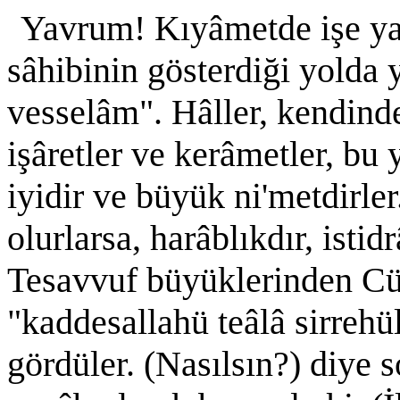
Yavrum! Kıyâmetde işe yar
sâhibinin gösterdiği yolda 
vesselâm". Hâller, kendinde
işâretler ve kerâmetler, bu 
iyidir ve büyük ni'metdirle
olurlarsa, harâblıkdır, istid
Tesavvuf büyüklerinden Cü
"kaddesallahü teâlâ sirrehü
gördüler. (Nasılsın?) diye s