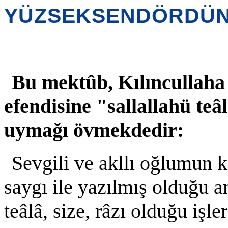
YÜZSEKSENDÖRDÜN
Bu mektûb, Kılıncullaha
efendisine "sallallahü teâ
uymağı övmekdedir:
Sevgili ve akllı oğlumun 
saygı ile yazılmış olduğu an
teâlâ, size, râzı olduğu işl