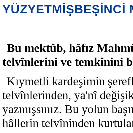
YÜZYETMİŞBEŞİNCİ
Bu mektûb, hâfız Mahmû
telvînlerini ve temkînini 
Kıymetli kardeşimin şerefl
telvînlerinden, ya'nî değişi
yazmışsınız. Bu yolun başın
hâllerin telvîninden kurtula