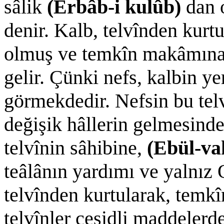
sâlik
(Erbâb-i kulûb)
dan 
denir. Kalb, telvînden kurt
olmuş ve temkîn makâmına y
gelir. Çünki nefs, kalbin ye
görmekdedir. Nefsin bu telv
değişik hâllerin gelmesind
telvînin sâhibine,
(Ebül-v
teâlânın yardımı ve yalnız 
telvînden kurtularak, temk
telvînler çeşidli maddelerd