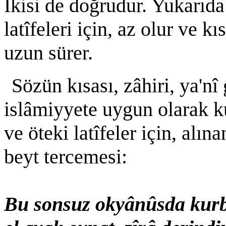
İkisi de doğrudur. Yukarıda b
latîfeleri için, az olur ve kı
uzun sürer.
Sözün kısası, zâhiri, ya'nî
islâmiyyete uygun olarak ku
ve öteki latîfeler için, alın
beyt tercemesi:
Bu sonsuz okyânûsda kurb