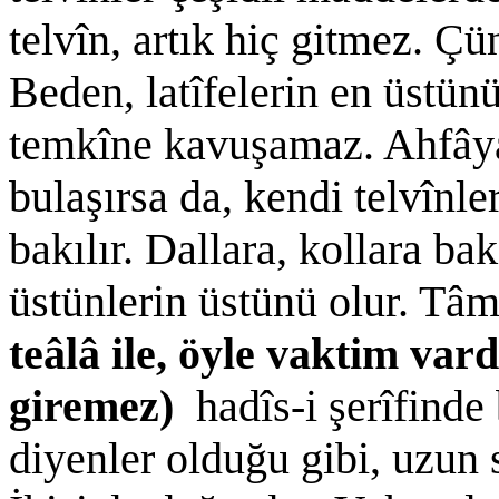
telvîn, artık hiç gitmez. 
Beden, latîfelerin en üstün
temkîne kavuşamaz. Ahfây
bulaşırsa da, kendi telvînl
bakılır. Dallara, kollara 
üstünlerin üstünü olur. Tâm
teâlâ ile, öyle vaktim var
giremez)
hadîs-i şerîfinde 
diyenler olduğu gibi, uzun 