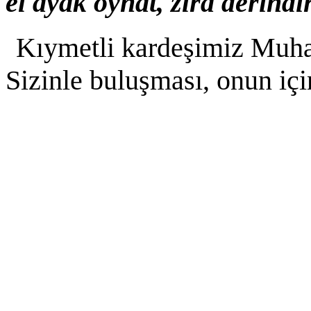
el ayak oynat, zîrâ derindir
Kıymetli kardeşimiz Muha
Sizinle buluşması, onun içi