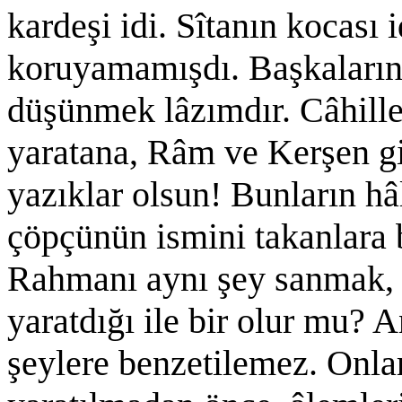
kardeşi idi. Sîtanın kocası
koruyamamışdı. Başkalarını 
düşünmek lâzımdır. Câhille
yaratana, Râm ve Kerşen gi
yazıklar olsun! Bunların hâl
çöpçünün ismini takanlara
Rahmanı aynı şey sanmak, n
yaratdığı ile bir olur mu? 
şeylere benzetilemez. Onla