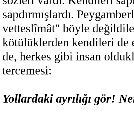
sözleri vardı. Kendileri sap
sapdırmışlardı. Peygamberl
vetteslîmât" böyle değildile
kötülüklerden kendileri de 
de, herkes gibi insan oldukl
tercemesi:
Yollardaki ayrılığı gör! N