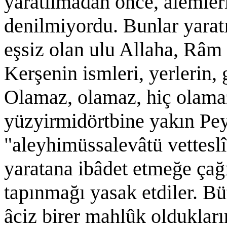
yaratılmadan önce, âlemle
denilmiyordu. Bunlar yaratı
eşsiz olan ulu Allaha, Râm
Kerşenin ismleri, yerlerin, 
Olamaz, olamaz, hiç olama
yüzyirmidörtbine yakın Pe
"aleyhimüssalevâtü vetteslî
yaratana ibâdet etmeğe çağ
tapınmağı yasak etdiler. B
âciz birer mahlûk oldukların