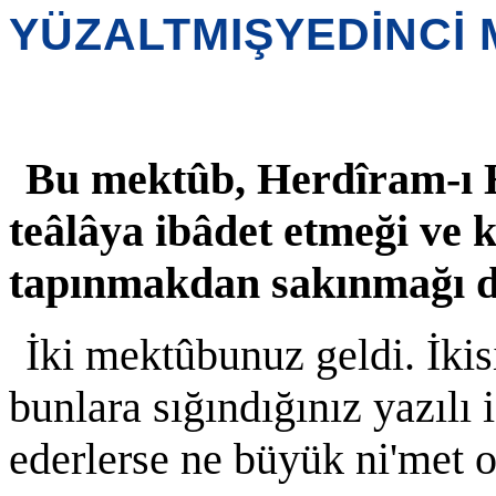
YÜZALTMIŞYEDİNCİ
Bu mektûb, Herdîram-ı H
teâlâya ibâdet etmeği ve 
tapınmakdan sakınmağı d
İki mektûbunuz geldi. İkisi
bunlara sığındığınız yazılı 
ederlerse ne büyük ni'met ol