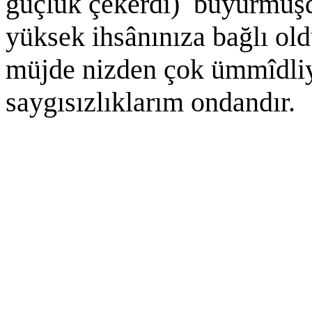
güçlük çekerdi) buyurmuş
yüksek ihsânınıza bağlı ol
müjde nizden çok ümmîdliy
saygısızlıklarım ondandır.