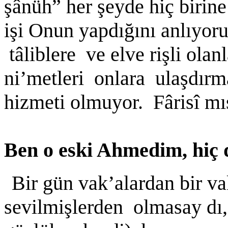
şânüh” her şeyde hiç biri
işi Onun yapdığını anlıyor
tâliblere ve elve rişli ol
ni’metleri onlara ulaşdırm
hizmeti olmuyor. Fârisî mı
Ben o eski Ahmedim, hiç
Bir gün vak’alardan bir va
sevilmişlerden olmasay d