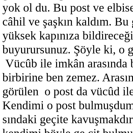
yok ol du. Bu post ve elbis
câhil ve şaşkın kaldım. Bu
yüksek kapınıza bildireceği
buyurursunuz. Şöyle ki, o
Vücûb ile imkân arasında bi
birbirine ben zemez. Arası
görülen o post da vücûd ile
Kendimi o post bulmuşdum.
sındaki geçite kavuşmakdır