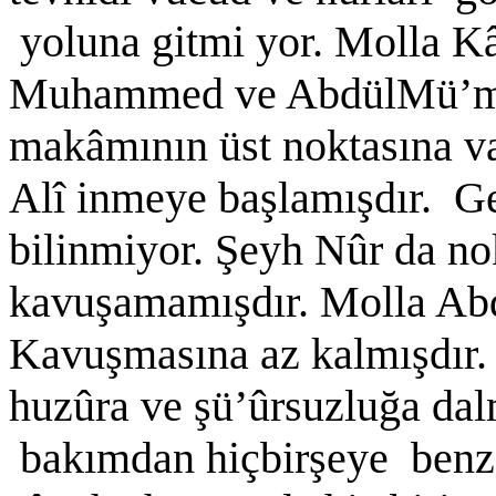
yoluna gitmi yor. Molla K
Muhammed ve AbdülMü’min
makâmının üst noktasına v
Alî inmeye başlamışdır. Ge
bilinmiyor. Şeyh Nûr da nok
kavuşamamışdır. Molla Abd
Kavuşmasına az kalmışdır
huzûra ve şü’ûrsuzluğa dal
bakımdan hiçbirşeye benzem