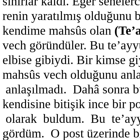
sınırlar kaldı. Eğer senele
renin yaratılmış olduğunu
kendime mahsûs olan
(Te’
vech göründüler. Bu te’ayy
elbise gibiydi. Bir kimse 
mahsûs vech olduğunu anl
anlaşılmadı. Dahâ sonra b
kendisine bitişik ince bir 
olarak buldum. Bu te’ayy
gördüm. O post üzerinde bi