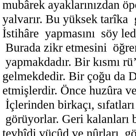
mubârek ayaklarınızdan öpe
yalvarır. Bu yüksek tarîka 
İstihâre yapmasını söy le
Burada zikr etmesini öğren
yapmakdadır. Bir kısmı rü’y
gelmekdedir. Bir çoğu da 
etmişlerdir. Önce huzûra ve
İçlerinden birkaçı, sıfatlar
görüyorlar. Geri kalanları b
tevhîdi vücûd ve nûrları 