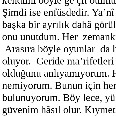
kendimi böyle ge çit bulm
Şimdi ise enfüsdedir. Ya’nî
başka bir ayrılık dahâ gör
onu unutdum. Her zemanki 
Arasıra böyle oyunlar da 
oluyor. Geride ma’rifetleri 
olduğunu anlıyamıyorum. H
nemiyorum. Bunun için he
bulunuyorum. Böy lece, yük
güvenim hâsıl olur. Kıymetl