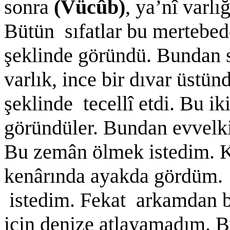
sonra
(Vücûb)
, ya’nî varl
Bütün sıfatlar bu mertebede
şeklinde göründü. Bundan s
varlık, ince bir dıvar üstü
şeklinde tecellî etdi. Bu ik
göründüler. Bundan evvelki
Bu zemân ölmek istedim. K
kenârında ayakda gördüm.
istedim. Fekat arkamdan bi
için denize atlayamadım. B