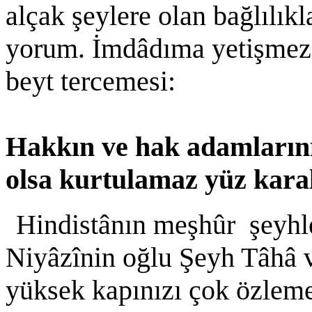
alçak şeylere olan bağlılı
yorum. İmdâdıma yetişmezs
beyt tercemesi:
Hakkın ve hak adamların
olsa kurtulamaz yüz kara
Hindistânın meşhûr şeyhl
Niyâzînin oğlu Şeyh Tâhâ 
yüksek kapınızı çok özlem