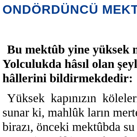
ONDÖRDÜNCÜ MEK
B
u mektûb yine yüksek m
Yolculukda hâsıl olan şeyl
hâllerini bildirmekdedir:
Yüksek kapınızın köleler
sunar ki, mahlûk ların mert
birazı, önceki mektûbda s