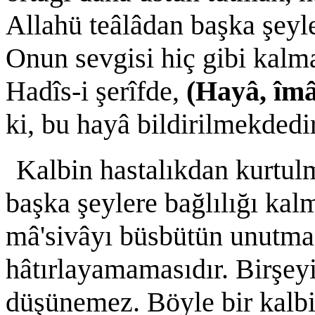
Allahü teâlâdan başka şeyl
Onun sevgisi hiç gibi kalm
Hadîs-i şerîfde,
(Hayâ, îmâ
ki, bu hayâ bildirilmekdedir
Kalbin hastalıkdan kurtul
başka şeylere bağlılığı kal
mâ'sivâyı büsbütün unutmas
hâtırlayamamasıdır. Birşey
düşünemez. Böyle bir kalbin