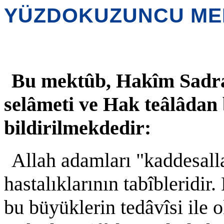
YÜZDOKUZUNCU ME
Bu mektûb, Hakîm Sadra
selâmeti ve Hak teâlâdan
bildirilmekdedir:
Allah adamları "kaddesall
hastalıklarının tabîbleridir.
bu büyüklerin tedâvîsi ile ol