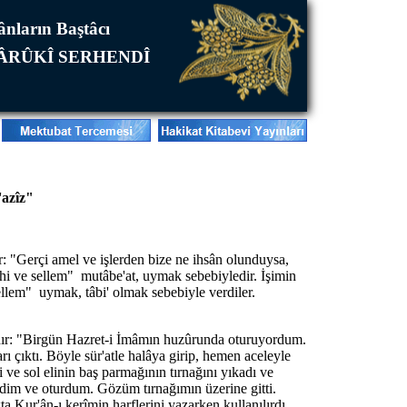
mânların Baştâcı
FÂRÛKÎ SERHENDÎ