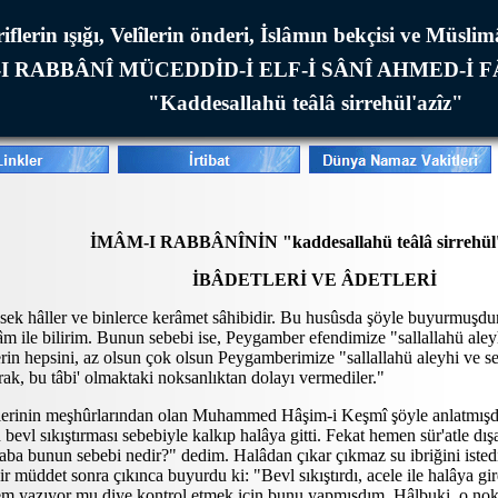
iflerin ışığı, Velîlerin önderi, İslâmın bekçisi ve Müsli
I RABBÂNÎ MÜCEDDİD-İ ELF-İ SÂNÎ AHMED-İ 
"Kaddesallahü teâlâ sirrehül'azîz"