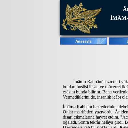
Âr
İMÂM-