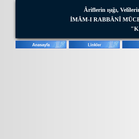
Âriflerin ışığı, Velîl
İMÂM-I RABBÂNÎ MÜCE
"Ka